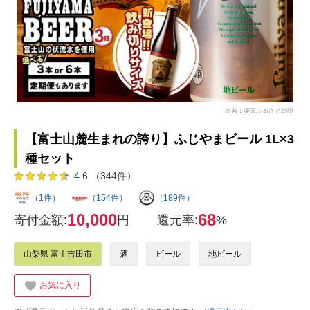
出典：楽天ふるさと納税
【富士山麓生まれの誇り】ふじやまビール 1L×3
種セット
4.6 （344件）
（1件）
（154件）
（189件）
10,000
68
寄付金額:
円
還元率:
%
山梨県 富士吉田市
酒
ビール
地ビール
お気に入り