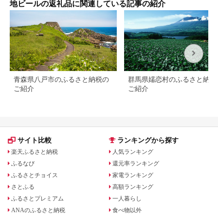
地ビールの返礼品に関連している記事の紹介
なわ BEER beer
gift お取り寄せ 送料
無料 十勝 士幌町
【L06】
青森県八戸市のふるさと納税の
群馬県嬬恋村のふるさと納税
ご紹介
ご紹介
サイト比較
ランキングから探す
楽天ふるさと納税
人気ランキング
ふるなび
還元率ランキング
ふるさとチョイス
家電ランキング
さとふる
高額ランキング
ふるさとプレミアム
一人暮らし
ANAのふるさと納税
食べ物以外