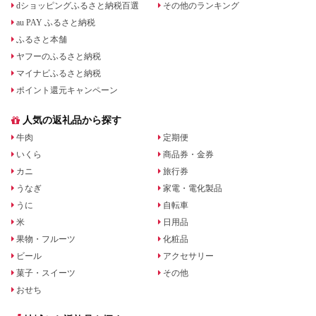
dショッピングふるさと納税百選
その他のランキング
au PAY ふるさと納税
ふるさと本舗
ヤフーのふるさと納税
マイナビふるさと納税
ポイント還元キャンペーン
人気の返礼品から探す
牛肉
定期便
いくら
商品券・金券
カニ
旅行券
うなぎ
家電・電化製品
うに
自転車
米
日用品
果物・フルーツ
化粧品
ビール
アクセサリー
菓子・スイーツ
その他
おせち