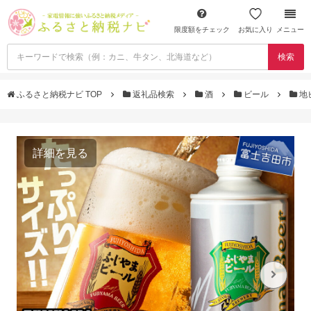
限度額をチェック
お気に入り
メニュー
検索
ふるさと納税ナビ TOP
返礼品検索
酒
ビール
地
詳細を見る