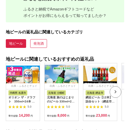
ふるさと納税でAmazonギフトコードなど
ポイントがお得にもらえるって知ってましたか？
地ビールの返礼品に関連しているカテゴリ
地ビール
発泡酒
地ビールに関連しているおすすめの返礼品
出典：ふるさとチョイ
出典：ふるさとチョイ
出典：ふるさとチョイ
出
ス
ス
ス
沖縄県 名護市
北海道 士幌町
北海道 網走市
大
オリオン ザ・ドラフ
北海道 旅のはじまり
網走ビール【12本】
【ビ
ト 350ml×24本 名
のビール 330ml×2本
詰合セット（網走市内
BE
護市 沖縄 ケース お酒
セット ギフトボック
加工・製造）
ール
5.0
5.0
5.0
アルコール オリオン
ス入り コースター2枚
ABH050
用ポ
ビール クラフトビー
付き ビール クラフト
14,200
8,000
23,000
寄付金額:
円
寄付金額:
円
寄付金額:
円
寄付
ル お土産 おみやげ ギ
ビール 地ビール 酒 お
フト プレゼント 速達
酒 麦酒 beer HOTEL
贈り物 おすすめ 人気
NUPKA プレゼント
飲み物 美味しい おき
手土産 贈り物 ギフト