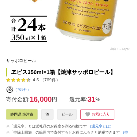
出典：ふるなび
サッポロビール
ヱビス350ml×1箱【焼津サッポロビール】
4.5 （769件）
（769件）
16,000
31
寄付金額:
円
還元率:
%
お気に入り
静岡県 焼津市
酒
ビール
※「還元率」とは返礼品のお得度を測る指標です
（還元率とは）
※「控除上限額」の範囲内で寄付するとお得にふるさと納税できます
（控