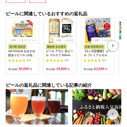
ビールに関連しているおすすめの返礼品
出典：ふるさとチョイ
出典：ふるなび
出典：ふるなび
ス
香川県 高松市
愛知県 名古屋市
京都 府長岡京市
茨
SETOUCHI おまかせ
ビール アサヒ 生ビー
【3ヶ月定期便】 ビー
常陸
訳ありビール 12缶セ
ル マルエフ 500ml
ル プレミアムモルツ
ハニ
ット
24本 1ケース
350ml×24本
入り
5.0
5.0
5.0
［1515］
本セ
月中
20,000
19,900
63,500
寄付金額:
円
寄付金額:
円
寄付金額:
円
寄付
フト
ール
べ 
[CJ
ビールの返礼品に関連している記事の紹介