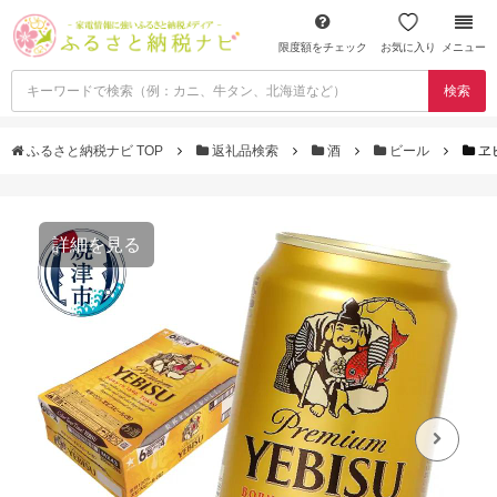
限度額をチェック
お気に入り
メニュー
検索
ふるさと納税ナビ TOP
返礼品検索
酒
ビール
ヱ
詳細を見る