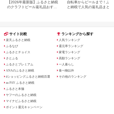
【2026年最新版】ふるさと納税
自転車からビールまで！ふる
のクラフトビール返礼品おすす
と納税で人気の返礼品まとめ
めランキング｜還元率で比較
サイト比較
ランキングから探す
楽天ふるさと納税
人気ランキング
ふるなび
還元率ランキング
ふるさとチョイス
家電ランキング
さとふる
高額ランキング
ふるさとプレミアム
一人暮らし
ANAのふるさと納税
食べ物以外
dショッピングふるさと納税百選
その他のランキング
au PAY ふるさと納税
ふるさと本舗
ヤフーのふるさと納税
マイナビふるさと納税
ポイント還元キャンペーン