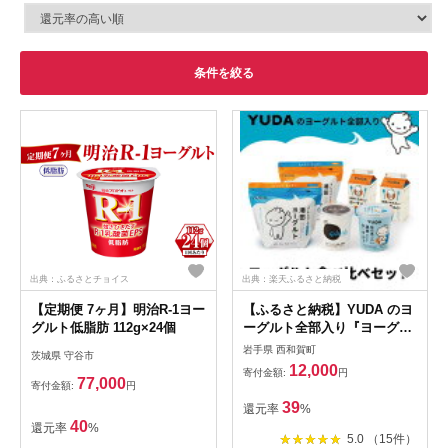
条件を絞る
出典：ふるさとチョイス
出典：楽天ふるさと納税
【定期便 7ヶ月】明治R-1ヨー
【ふるさと納税】YUDA のヨ
グルト低脂肪 112g×24個
ーグルト全部入り『ヨーグル
ト食べ比べセット』 レビュ
岩手県 西和賀町
茨城県 守谷市
ーキャンペーン スプーンもら
12,000
寄付金額:
円
える 岩手県 西和賀町 にしわ
77,000
寄付金額:
円
が 湯田牛乳 ユダヨーグルト
39
還元率
%
詰め合わせ 乳酸菌 抽選 もら
40
還元率
%
ってうれしい
5.0 （15件）