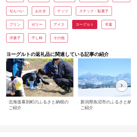
せんべい
おかき
ナッツ
スナック・駄菓子
プリン
ゼリー
アイス
ヨーグルト
羊羹
洋菓子
干し柿
その他
ヨーグルトの返礼品に関連している記事の紹介
北海道幕別町のふるさと納税の
新潟県魚沼市のふるさと納税
ご紹介
ご紹介