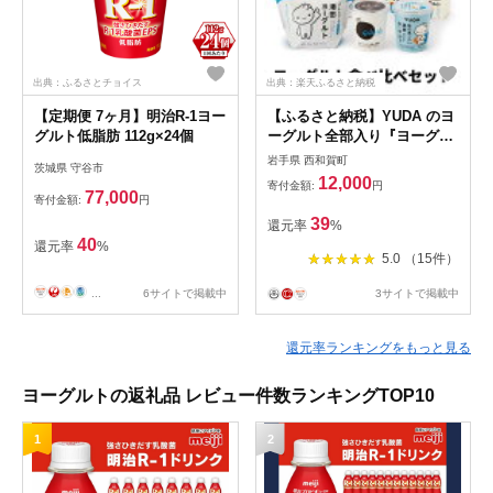
出典：ふるさとチョイス
出典：楽天ふるさと納税
【定期便 7ヶ月】明治R-1ヨー
【ふるさと納税】YUDA のヨ
グルト低脂肪 112g×24個
ーグルト全部入り『ヨーグル
ト食べ比べセット』 レビュ
岩手県 西和賀町
茨城県 守谷市
ーキャンペーン スプーンもら
12,000
寄付金額:
円
える 岩手県 西和賀町 にしわ
77,000
寄付金額:
円
が 湯田牛乳 ユダヨーグルト
39
還元率
%
詰め合わせ 乳酸菌 抽選 もら
40
還元率
%
ってうれしい
5.0 （15件）
...
6サイトで掲載中
3サイトで掲載中
還元率ランキングをもっと見る
ヨーグルトの返礼品 レビュー件数ランキングTOP10
1
2