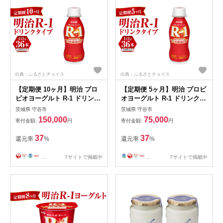
出典：ふるさとチョイス
出典：ふるさとチョイス
【定期便 10ヶ月】明治 プロ
【定期便 5ヶ月】明治 プロビ
ビオヨーグルト R-1 ドリンク
オヨーグルト R-1 ドリンクタ
タイプ 112g×36本セット
イプ 112g×36本セット
茨城県 守谷市
茨城県 守谷市
150,000
75,000
寄付金額:
円
寄付金額:
円
37
37
還元率
%
還元率
%
...
7サイトで掲載中
...
7サイトで掲載中