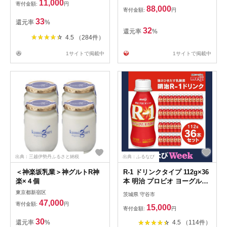
11,000
寄付金額:
円
88,000
寄付金額:
円
33
還元率
%
32
還元率
%
4.5 （284件）
1サイトで掲載中
1サイトで掲載中
出典：三越伊勢丹ふるさと納税
出典：ふるなび
＜神楽坂乳業＞神グルトR神
R-1 ドリンクタイプ 112g×36
楽×４個
本 明治 プロビオ ヨーグルト
のむヨーグルト 飲むヨーグル
東京都新宿区
茨城県 守谷市
ト r-1
47,000
寄付金額:
円
15,000
寄付金額:
円
30
還元率
%
4.5 （114件）