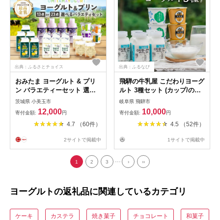
出典：ふるさとチョイス
出典：ふるなび
おみたま ヨーグルト & プリ
飛騨の牛乳屋 こだわりヨーグ
ン バラエティーセット 選べ
ルト 3種セット (カップ/のむ
る 13点入り 23点入り 飲むヨ
ヨーグルト) [Q1057w]
茨城県 小美玉市
岐阜県 飛騨市
ーグルト カスタードプリン
12,000
10,000
寄付金額:
円
寄付金額:
円
詰め合わせ 健康 スイーツ お
4.7 （60件）
4.5 （52件）
取り寄せ お菓子 ギフト 贈答
贈り物 ドリンクタイプ フル
2サイトで掲載中
1サイトで掲載中
ーツ 乳酸菌飲料 低糖 低カロ
リー オミタマヨーグルト 1-
...
SKU-B
1
2
3
›
››
ヨーグルトの返礼品に関連しているカテゴリ
ケーキ
カステラ
焼き菓子
チョコレート
和菓子