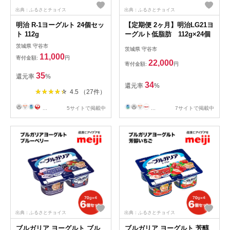
出典：ふるさとチョイス
出典：ふるさとチョイス
明治 R-1ヨーグルト 24個セッ
【定期便 2ヶ月】明治LG21ヨ
ト 112g
ーグルト低脂肪 112g×24個
茨城県 守谷市
茨城県 守谷市
11,000
寄付金額:
円
22,000
寄付金額:
円
35
還元率
%
34
還元率
%
4.5 （27件）
...
5サイトで掲載中
...
7サイトで掲載中
出典：ふるさとチョイス
出典：ふるさとチョイス
ブルガリア ヨーグルト ブル
ブルガリア ヨーグルト 芳醇