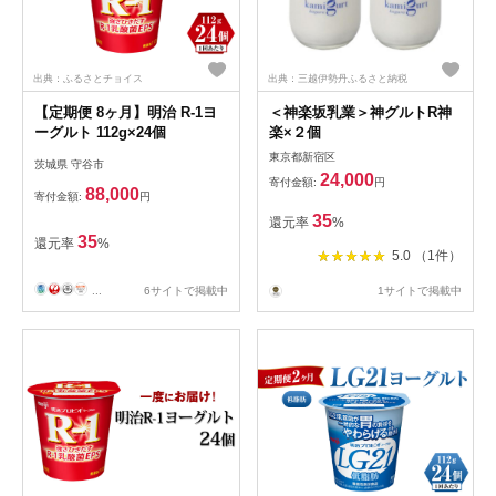
出典：ふるさとチョイス
出典：三越伊勢丹ふるさと納税
【定期便 8ヶ月】明治 R-1ヨ
＜神楽坂乳業＞神グルトR神
ーグルト 112g×24個
楽×２個
東京都新宿区
茨城県 守谷市
24,000
寄付金額:
円
88,000
寄付金額:
円
35
還元率
%
35
還元率
%
5.0 （1件）
...
6サイトで掲載中
1サイトで掲載中