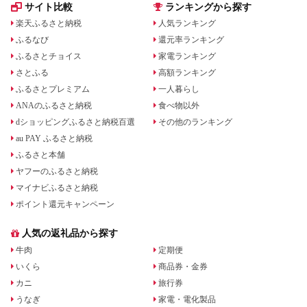
サイト比較
ランキングから探す
楽天ふるさと納税
人気ランキング
ふるなび
還元率ランキング
ふるさとチョイス
家電ランキング
さとふる
高額ランキング
ふるさとプレミアム
一人暮らし
ANAのふるさと納税
食べ物以外
dショッピングふるさと納税百選
その他のランキング
au PAY ふるさと納税
ふるさと本舗
ヤフーのふるさと納税
マイナビふるさと納税
ポイント還元キャンペーン
人気の返礼品から探す
牛肉
定期便
いくら
商品券・金券
カニ
旅行券
うなぎ
家電・電化製品