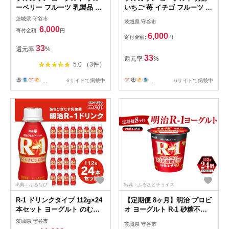
ーベリー フルーツ 乳製品 発
いちご 苺 イチゴ フルーツ 乳
酵食品 合計1800g
製品 発酵食品 合計1800g
茨城県 守谷市
茨城県 守谷市
6,000
寄付金額:
円
6,000
寄付金額:
円
33
還元率
%
33
還元率
%
5.0 （3件）
...
6サイトで掲載中
...
6サイトで掲載中
出典：ふるなび
出典：ふるさとチョイス
R-1 ドリンクタイプ 112g×24
【定期便 8ヶ月】明治 プロビ
本セット ヨーグルト のむヨ
オ ヨーグルト R-1 砂糖不使
ーグルト 飲むヨーグルト r-1
用 112g×24個
茨城県 守谷市
茨城県 守谷市