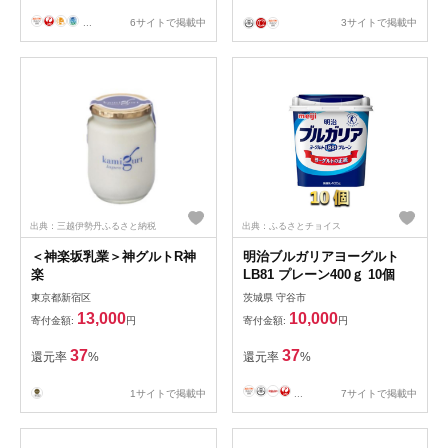
...
6サイトで掲載中
3サイトで掲載中
出典：三越伊勢丹ふるさと納税
出典：ふるさとチョイス
＜神楽坂乳業＞神グルトR神
明治ブルガリアヨーグルト
楽
LB81 プレーン400ｇ 10個
東京都新宿区
茨城県 守谷市
13,000
10,000
寄付金額:
円
寄付金額:
円
37
37
還元率
%
還元率
%
1サイトで掲載中
...
7サイトで掲載中