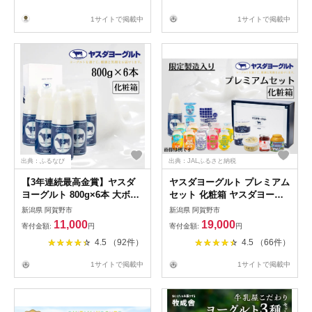
1サイトで掲載中
1サイトで掲載中
出典：ふるなび
出典：JALふるさと納税
【3年連続最高金賞】ヤスダ
ヤスダヨーグルト プレミアム
ヨーグルト 800g×6本 大ボト
セット 化粧箱 ヤスダヨーグ
ル 化粧箱 無添加 搾りたて こ
ルトのすべてが詰まったプレ
新潟県 阿賀野市
新潟県 阿賀野市
だわり生乳 濃厚 飲むヨーグ
ミアムなセット ヨーグルト
11,000
19,000
寄付金額:
円
寄付金額:
円
ルト のむよーぐると モンド
飲むヨーグルト のむよーぐる
4.5 （92件）
4.5 （66件）
セレクション ヨーグルト お
と お歳暮 お中元 母の日 父の
歳暮 お中元 母の日 父の日 ク
日 クリスマス 誕生日
1サイトで掲載中
1サイトで掲載中
リスマス 誕生日 1B53011
1B65019