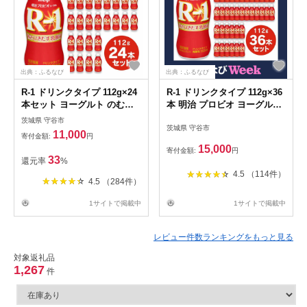
出典：ふるなび
出典：ふるなび
R-1 ドリンクタイプ 112g×24
R-1 ドリンクタイプ 112g×36
本セット ヨーグルト のむヨ
本 明治 プロビオ ヨーグルト
ーグルト 飲むヨーグルト r-1
のむヨーグルト 飲むヨーグル
茨城県 守谷市
茨城県 守谷市
ト r-1
11,000
寄付金額:
円
15,000
寄付金額:
円
33
還元率
%
4.5 （114件）
4.5 （284件）
1サイトで掲載中
1サイトで掲載中
レビュー件数ランキングをもっと見る
対象返礼品
1,267
件