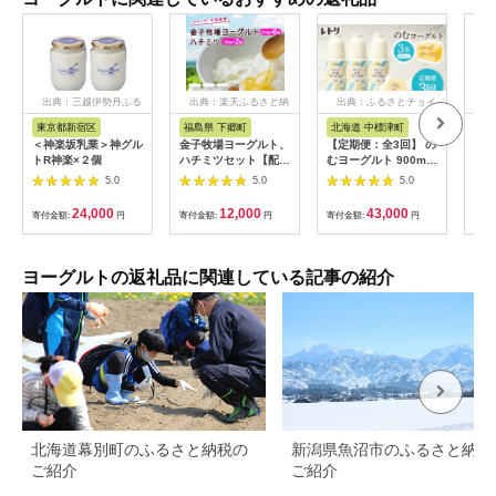
出典：三越伊勢丹ふる
出典：楽天ふるさと納
出典：ふるさとチョイ
さと納税
税
ス
東京都新宿区
福島県 下郷町
北海道 中標津町
茨
＜神楽坂乳業＞神グル
金子牧場ヨーグルト、
【定期便：全3回】 の
R-
トR神楽×２個
ハチミツセット【配送
むヨーグルト 900ml
トド
不可地域：離島】
3本 ゴーダチーズ
糖不
5.0
5.0
5.0
125g 飲むヨーグルト
ーグ
ヨーグルト ゴーダチ
ルト 
24,000
12,000
43,000
寄付金額:
円
寄付金額:
円
寄付金額:
円
寄付
ーズ チーズ 定期便 3
ヶ月 月1回 朝食 おつ
まみ ふるさと納税 北
海道 中標津町 中標津
ヨーグルトの返礼品に関連している記事の紹介
【1102203】
北海道幕別町のふるさと納税の
新潟県魚沼市のふるさと納税
ご紹介
ご紹介