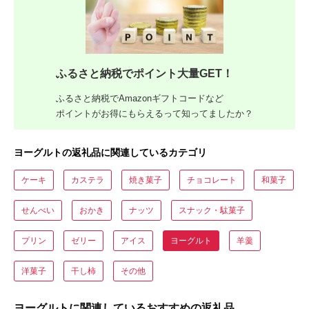
ふるさと納税でポイント大量GET！
ふるさと納税でAmazonギフトコードなど
ポイントがお得にもらえるって知ってましたか？
ヨーグルトの返礼品に関連しているカテゴリ
ケーキ
カステラ
焼き菓子
チョコレート
和菓子
せんべい
おかき
ナッツ
スナック・駄菓子
プリン
ゼリー
アイス
ヨーグルト
羊羹
洋菓子
干し柿
その他
ヨーグルトに関連しているおすすめの返礼品