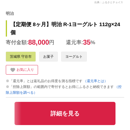
出典：ふるさとチョイス
明治
【定期便 8ヶ月】明治 R-1ヨーグルト 112g×24
個
88,000
35
寄付金額:
円
還元率:
%
茨城県 守谷市
お菓子
ヨーグルト
お気に入り
※「還元率」とは返礼品のお得度を測る指標です
（還元率とは）
※「控除上限額」の範囲内で寄付するとお得にふるさと納税できます
（控
除上限額を調べる）
詳細を見る