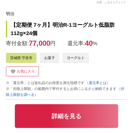
出典：ふるさとチョイス
明治
【定期便 7ヶ月】明治R-1ヨーグルト低脂肪
112g×24個
77,000
40
寄付金額:
円
還元率:
%
茨城県 守谷市
お菓子
ヨーグルト
お気に入り
※「還元率」とは返礼品のお得度を測る指標です
（還元率とは）
※「控除上限額」の範囲内で寄付するとお得にふるさと納税できます
（控
除上限額を調べる）
詳細を見る