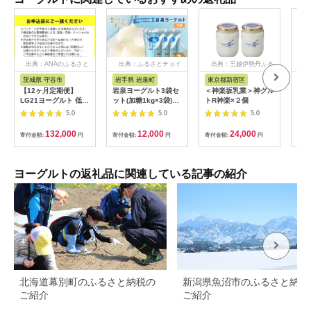
出典：ANAのふるさと
出典：ふるさとチョイ
出典：三越伊勢丹ふる
納税
ス
さと納税
茨城県 守谷市
岩手県 岩泉町
東京都新宿区
北
【12ヶ月定期便】
岩泉ヨーグルト3袋セ
＜神楽坂乳業＞神グル
【ふ
LG21ヨーグルト 低脂
ット(加糖1kg×3袋)_
トR神楽×２個
象】
肪 24個 112g×24個
ヨーグルト 乳製品 高
道 
5.0
5.0
5.0
×12回 合計288個
評価 人気 美味しい
ト 
LG21 ヨーグルト プ
【1245865】
ト 1
132,000
12,000
24,000
寄付金額:
円
寄付金額:
円
寄付金額:
円
寄付
ロビオヨーグルト 乳
製品 乳酸菌 カロリー
オフ 茨城県 守谷市
ヨーグルトの返礼品に関連している記事の紹介
北海道幕別町のふるさと納税の
新潟県魚沼市のふるさと納税
ご紹介
ご紹介