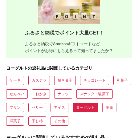
ふるさと納税でポイント大量GET！
ふるさと納税でAmazonギフトコードなど
ポイントがお得にもらえるって知ってましたか？
ヨーグルトの返礼品に関連しているカテゴリ
ケーキ
カステラ
焼き菓子
チョコレート
和菓子
せんべい
おかき
ナッツ
スナック・駄菓子
プリン
ゼリー
アイス
ヨーグルト
羊羹
洋菓子
干し柿
その他
ヨーグルトに関連しているおすすめの返礼品