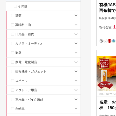
有機JA
その他
西条柿で
麺類
個【120
島根県 津和野
調味料・油
1
寄付金額:
日用品・雑貨
カメラ・オーディオ
楽器
家電・電化製品
情報機器・ガジェット
スポーツ
アウトドア用品
出典：auPAY
車用品・バイク用品
名産 お
柿 150
自転車
パック_
和歌山県 橋本