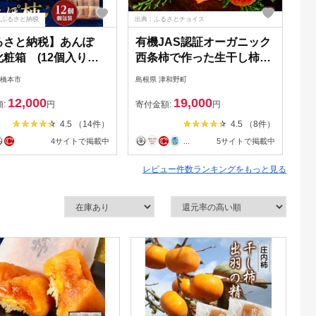
天ふるさと納税
出典：ふるさとチョイス
出典
るさと納税】あんぽ
有機JAS認証オーガニック
出
粧箱 (12個入り・
西条柿で作った生干し柿10
入
装)【配送不可地域：離
個【1209588】
 橋本市
島根県 津和野町
山形
1019529】
12,000
19,000
額:
円
寄付金額:
円
寄
4.5 （14件）
4.5 （8件）
4サイトで掲載中
...
5サイトで掲載中
レビュー件数ランキングをもっと見る