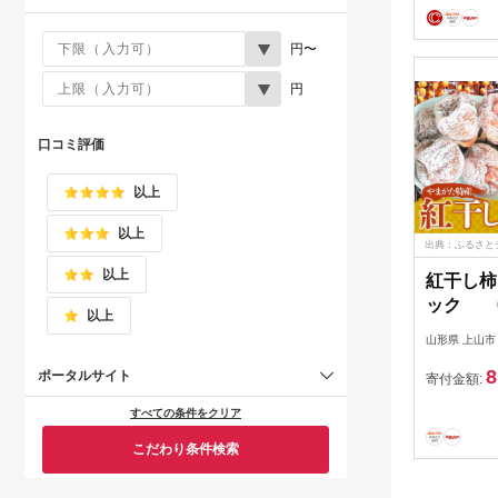
円〜
円
口コミ評価
以上
以上
出典：ふるさと
以上
紅干し柿
ック 01
以上
山形県 上山市
8
ポータルサイト
寄付金額:
すべての条件をクリア
こだわり条件検索