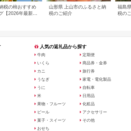
納税の柿おすすめ
山形県 上山市のふるさと納
福島県
グ【2026年最新
税のご紹介
税の
量・品種で比較
す
人気の返礼品から探す
牛肉
定期便
いくら
商品券・金券
カニ
旅行券
うなぎ
家電・電化製品
うに
自転車
米
日用品
果物・フルーツ
化粧品
ビール
アクセサリー
菓子・スイーツ
その他
おせち