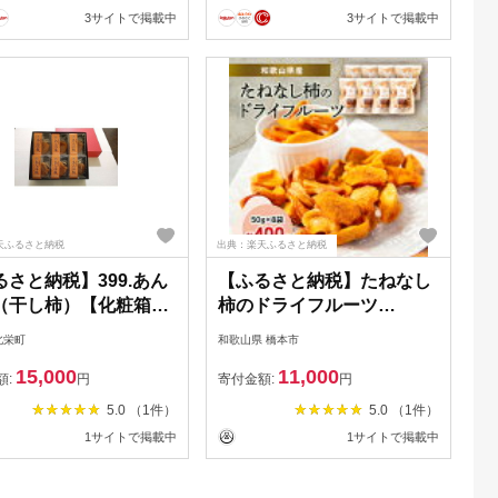
3サイトで掲載中
3サイトで掲載中
天ふるさと納税
出典：楽天ふるさと納税
るさと納税】399.あん
【ふるさと納税】たねなし
（干し柿）【化粧箱入
柿のドライフルーツ
個入り | 干し柿 ほし
【1097271】
北栄町
和歌山県 橋本市
き カキ ドライフルー
15,000
11,000
添加 フルーツ 果物 ギ
額:
円
寄付金額:
円
 プレゼント おすすめ
5.0 （1件）
5.0 （1件）
1サイトで掲載中
1サイトで掲載中