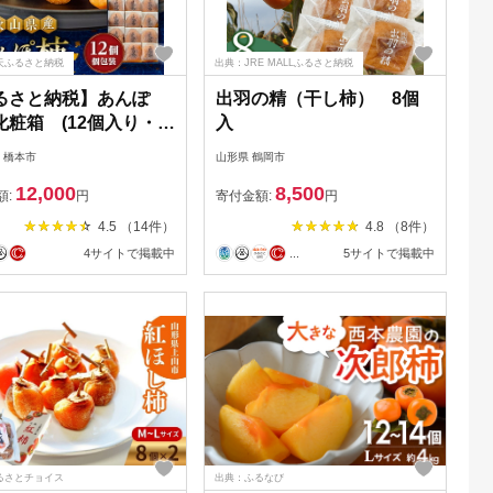
天ふるさと納税
出典：JRE MALLふるさと納税
るさと納税】あんぽ
出羽の精（干し柿） 8個
化粧箱 (12個入り・個
入
)【配送不可地域：離
 橋本市
山形県 鶴岡市
1019529】
12,000
8,500
額:
円
寄付金額:
円
4.5 （14件）
4.8 （8件）
4サイトで掲載中
...
5サイトで掲載中
るさとチョイス
出典：ふるなび