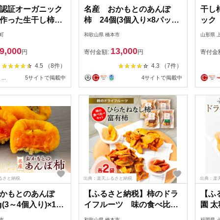
S認証オーガニック
名産 おかもとのあんぽ
干し
作った生干し柿10
柿 24個(3個入り×8パッ
ック 
9588】
ク)_柿 干し柿 あんぽ柿 た
町
和歌山県 橋本市
山形県 
ねなし柿 ドライフルーツ
9,000
13,000
果物 スイーツ 美容 特産品
円
寄付金額:
円
寄付金
お土産 和歌山県 橋本市 送
4.5 （8件）
4.3 （7件）
料無料【1029337】
...
5サイトで掲載中
4サイトで掲載中
ふるさと納税
出典：楽天ふるさと納税
出典：楽
かもとのあんぽ
【ふるさと納税】柿のドラ
【ふ
g(3～4個入り)×10
イフルーツ 味の食べ比べ
園 
あんぽ柿 干し柿 柿
セット(ひらたねなし柿
セット
市
和歌山県 橋本市
福岡県 