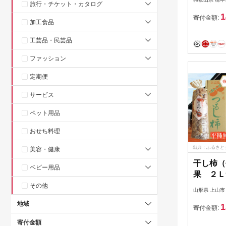
旅行・チケット・カタログ
果物 フ
1
ーツ 干果
寄付金額:
加工食品
かもと 
気 おすす
工芸品・民芸品
料無料【1
ファッション
定期便
サービス
ペット用品
おせち料理
出典：ふるさと
美容・健康
干し柿（
ベビー用品
果 ２Ｌサ
2605
その他
山形県 上山市
地域
1
寄付金額:
寄付金額