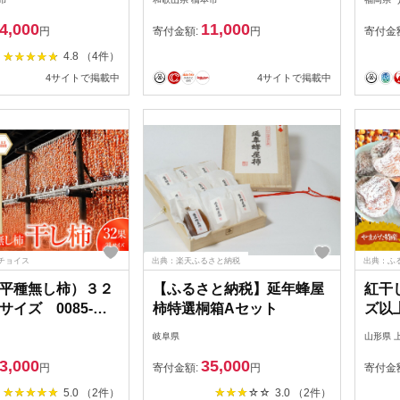
ルーツ ドライフル
100g×2袋 富有柿100g×2
袋) 
4,000
11,000
物 和菓子 名産 お
袋)【1223247】
フル
円
寄付金額:
円
寄付金
個包装 美味しい 人
ツ 食
4.8 （4件）
め ギフト 贈答 送
ツ 送
4サイトで掲載中
4サイトで掲載中
345338】
市
チョイス
出典：楽天ふるさと納税
出典：ふ
平種無し柿）３２
【ふるさと納税】延年蜂屋
紅干
イズ 0085-
柿特選桐箱Aセット
ズ以上
岐阜県
山形県 
3,000
35,000
円
寄付金額:
円
寄付金
5.0 （2件）
3.0 （2件）