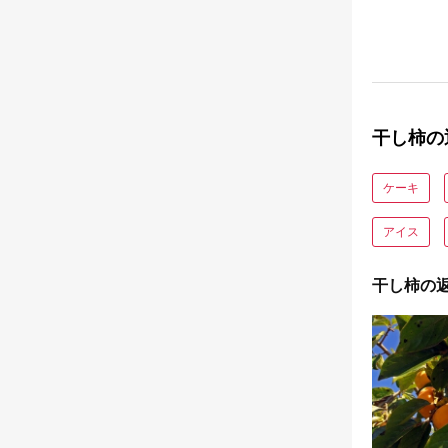
干し柿の
ケーキ
アイス
干し柿の