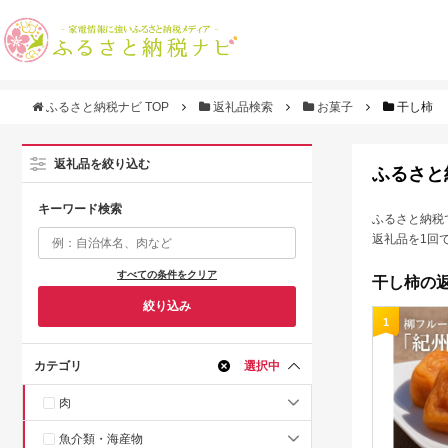
ふるさと納税ナビ TOP
返礼品検索
お菓子
干し柿
返礼品を絞り込む
ふるさと
キーワード検索
ふるさと納税
返礼品を1回
すべての条件をクリア
干し柿の返
絞り込み
1
カテゴリ
選択中
肉
魚介類・海産物