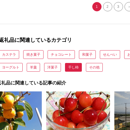
1
2
3
›
返礼品に関連しているカテゴリ
カステラ
焼き菓子
チョコレート
和菓子
せんべい
ヨーグルト
羊羹
洋菓子
干し柿
その他
返礼品に関連している記事の紹介