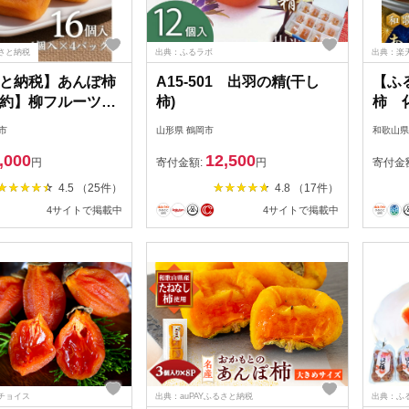
さと納税
出典：ふるラボ
出典：楽
と納税】あんぽ柿
A15-501 出羽の精(干し
【ふ
約】柳フルーツ園
柿)
柿 
作り あんぽ柿」
包装
市
山形県 鶴岡市
和歌山県
_ あんぽ柿 柿 ドラ
島】【
,000
12,500
ツ 和菓子 スイー
円
寄付金額:
円
寄付金
 紀州 美味しい 人
4.5 （25件）
4.8 （17件）
ト 贈答 送料無料
4サイトで掲載中
4サイトで掲載中
可地域：離島】
41】
チョイス
出典：auPAYふるさと納税
出典：ふ