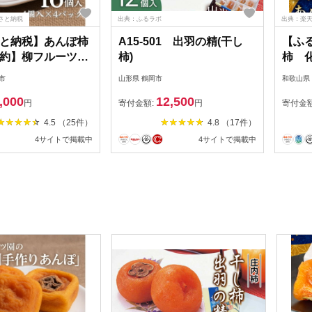
さと納税
出典：ふるラボ
出典：楽
と納税】あんぽ柿
A15-501 出羽の精(干し
【ふ
約】柳フルーツ園
柿)
柿 化
作り あんぽ柿」
個包
市
山形県 鶴岡市
和歌山県
_ あんぽ柿 柿 ド
島】【
,000
12,500
ーツ 和菓子 スイ
円
寄付金額:
円
寄付金
作り 紀州 美味しい
4.5 （25件）
4.8 （17件）
フト 贈答 送料無料
4サイトで掲載中
4サイトで掲載中
可地域：離島】
41】