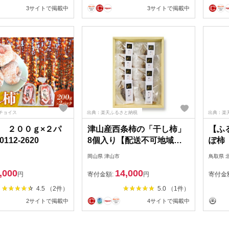
3サイトで掲載中
3サイトで掲載中
チョイス
出典：楽天ふるさと納税
出典：楽
 ２００ｇ×２パ
津山産西条柿の「干し柿」
【ふ
12-2620
8個入り【配送不可地域：
ぽ柿
離島】
り】6
岡山県 津山市
鳥取県 
柿 か
,000
14,000
ツ 無
円
寄付金額:
円
寄付金
フト
4.5 （2件）
5.0 （1件）
人気
2サイトで掲載中
4サイトで掲載中