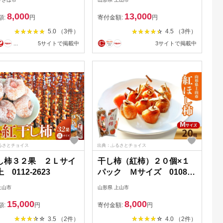
無添加 ドライフルーツ
8,000
13,000
ーツ 果物 乾燥フルー
額:
円
寄付金額:
円
物繊維 おやつ スイー
5.0 （3件）
4.5 （3件）
料無料 福岡県 うきは
...
5サイトで掲載中
3サイトで掲載中
るさとチョイス
出典：ふるさとチョイス
し柿３２果 ２Ｌサイ
干し柿（紅柿）２０個×１
 0112-2623
パック Ｍサイズ 0108-
2602
上山市
山形県 上山市
15,000
8,000
額:
円
寄付金額:
円
3.5 （2件）
4.0 （2件）