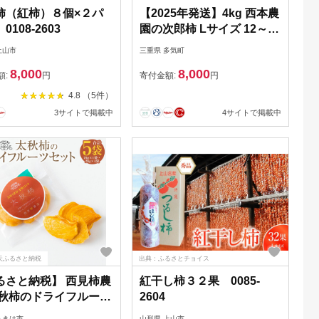
柿（紅柿）８個×２パ
【2025年発送】4kg 西本農
0108-2603
園の次郎柿 Lサイズ 12～14
個 次郎柿 たねなし 柿 かき
上山市
三重県 多気町
フルーツ 種なし 干し柿 予
8,000
8,000
約 先行 先行予約 三重県 多
額:
円
寄付金額:
円
気町 NS-01
4.8 （5件）
3サイトで掲載中
4サイトで掲載中
天ふるさと納税
出典：ふるさとチョイス
るさと納税】 西見柿農
紅干し柿３２果 0085-
太秋柿のドライフルーツ
2604
 (70g×1袋・20g×4
うきは市
山形県 上山市