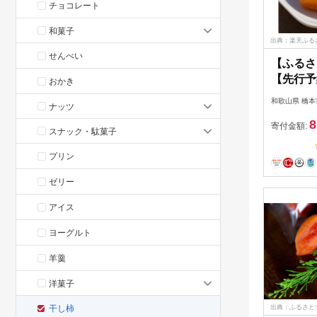
チョコレート
和菓子
出典：楽天ふる
せんべい
【ふるさ
【先行予
おかき
「紀州手
和歌山県 橋本
ナッツ
16個入り
8
イフルー
寄付金額:
スナック・駄菓子
ツ 手作り
気 ギフ
プリン
【配送不
ゼリー
【12159
アイス
ヨーグルト
羊羹
洋菓子
干し柿
出典：ふるさと