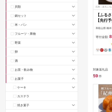
貝類
出典：楽天ふる
【ふるさ
鍋セット
【先行予
米・パン
「紀州手
和歌山県 橋本
16個入り
フルーツ・果物
8
ライフル
寄付金額:
ーツ 手
野菜
人気 ギ
卵
【配送不
【12159
酒
対象返礼品
お茶・飲み物
59
件
お菓子
ケーキ
カステラ
焼き菓子