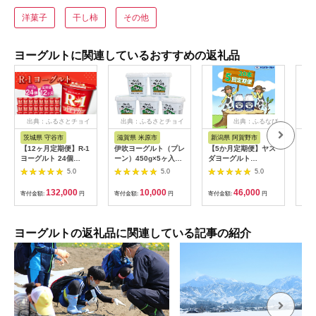
洋菓子
干し柿
その他
ヨーグルトに関連しているおすすめの返礼品
出典：ふるさとチョイ
出典：ふるさとチョイ
出典：ふるなび
ス
ス
茨城県 守谷市
滋賀県 米原市
新潟県 阿賀野市
岡
【12ヶ月定期便】R-1
伊吹ヨーグルト（プレ
【5か月定期便】ヤス
無添
ヨーグルト 24個
ーン）450g×5ヶ入
ダヨーグルト
ルト
112g×24個×12回 合
[№5694-0509]
150g×20本×5回 小ボ
プ）
5.0
5.0
5.0
計288個 R-1 ヨーグル
トル こだわり生乳 新
ト
ト プロビオヨーグル
鮮 濃厚 飲むヨーグル
132,000
10,000
46,000
寄付金額:
円
寄付金額:
円
寄付金額:
円
寄付
ト 乳製品 乳酸菌 茨城
ト のむよーぐると ヨ
県 守谷市
ーグルト 1B08046
ヨーグルトの返礼品に関連している記事の紹介