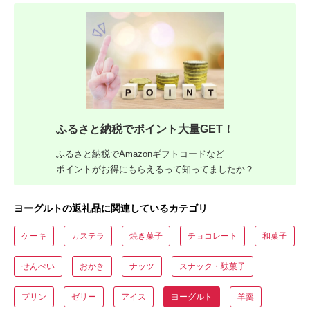
ふるさと納税でポイント大量GET！
ふるさと納税でAmazonギフトコードなど
ポイントがお得にもらえるって知ってましたか？
ヨーグルトの返礼品に関連しているカテゴリ
ケーキ
カステラ
焼き菓子
チョコレート
和菓子
せんべい
おかき
ナッツ
スナック・駄菓子
プリン
ゼリー
アイス
ヨーグルト
羊羹