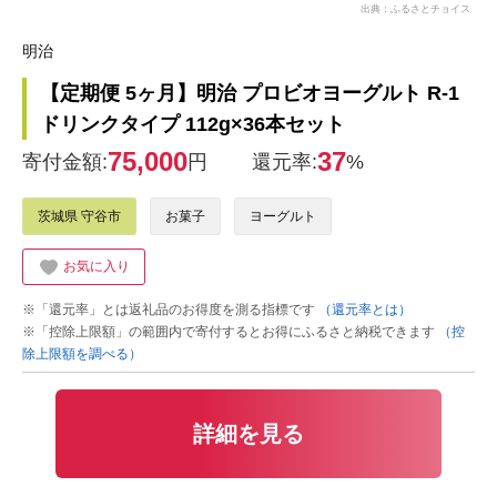
出典：ふるさとチョイス
明治
【定期便 5ヶ月】明治 プロビオヨーグルト R-1
ドリンクタイプ 112g×36本セット
75,000
37
寄付金額:
円
還元率:
%
茨城県 守谷市
お菓子
ヨーグルト
お気に入り
※「還元率」とは返礼品のお得度を測る指標です
（還元率とは）
※「控除上限額」の範囲内で寄付するとお得にふるさと納税できます
（控
除上限額を調べる）
詳細を見る