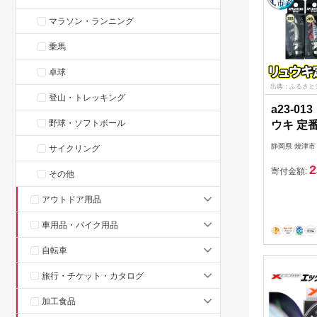
マラソン・ランニング
乗馬
卓球
出典：ふるさと
登山・トレッキング
a23-0
野球・ソフトボール
ウキ 定番
静岡県 焼津市
サイクリング
2
寄付金額:
その他
アウトドア用品
車用品・バイク用品
自転車
旅行・チケット・カタログ
加工食品