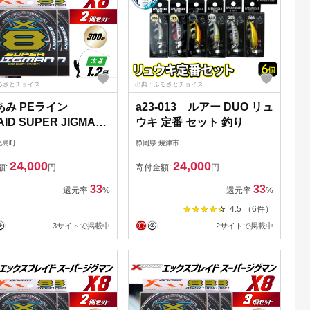
るさとチョイス
出典：ふるさとチョイス
あみ PEライン
a23-013 ルアー DUO リュ
ID SUPER JIGMAN
ウキ 定番 セット 釣り
.2号 300m 2個 エック
北島町
静岡県 焼津市
レイド スーパー ジグ
24,000
24,000
[YGK 徳島県 北島町
額:
円
寄付金額:
円
0044] ygk peライン
33
33
還元率
%
還元率
%
pe 釣り糸 釣り 釣具 釣
4.5 （6件）
3サイトで掲載中
2サイトで掲載中