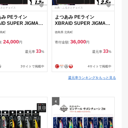
るさとチョイス
出典：ふるさとチョイス
出典
み PEライン
よつあみ PEライン
a
ID SUPER JIGMAN
XBRAID SUPER JIGMAN
ュ
.2号 300m 2個 エック
X8 2.5号 300m 3個 エック
北島町
徳島県 北島町
静岡
イド スーパー ジグ
スブレイド スーパー ジグ
24,000
36,000
[YGK 徳島県 北島町
マン [YGK 徳島県 北島町
額:
円
寄付金額:
円
寄
0044] ygk peライン
29ac0054] ygk peライン
33
33
還元率
%
還元率
%
pe 釣り糸 釣り 釣具 釣
PE pe 釣り糸 釣り 釣具 釣
り具
3サイトで掲載中
4サイトで掲載中
還元率ランキングをもっと見る
4
5