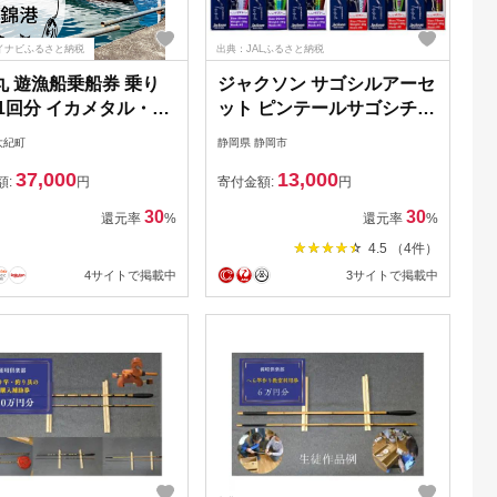
イナビふるさと納税
出典：JALふるさと納税
丸 遊漁船乗船券 乗り
ジャクソン サゴシルアーセ
 1回分 イカメタル・バ
ット ピンテールサゴシチュ
 （半夜便） ／ チケ
ーン 2個【釣り具 ルアー ア
大紀町
静岡県 静岡市
釣り フィッシング ア
ウトドア キャンプ】◆
37,000
13,000
ドア 個室トイレ 集魚
額:
円
寄付金額:
円
海水巡回パイプ ロッド
30
30
還元率
%
還元率
%
ルダー 電気ケトル 三
4.5 （4件）
 大紀町
4サイトで掲載中
3サイトで掲載中