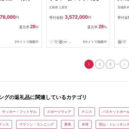
 釣具 釣り竿 釣竿
す キャンピングカー 改装
／ 釣
広島県 三原市
茨城県 
受 玉の柄 万力 浮
費用 100万円 分 ダイワカー
へら竿
78,000
3,572,000
ハリス掛け 合成竿
ズ 三原 広島 102001
子入
円
寄付金額:
円
寄付金
28
28
還元率
%
還元率
%
2サイトで掲載中
...
6サイトで掲載中
...
1
2
3
›
ングの返礼品に関連しているカテゴリ
サッカー・フットサル
スポーツウェア
テニス
バスケットボー
ティス
マラソン・ランニング
乗馬
卓球
登山・トレッキン