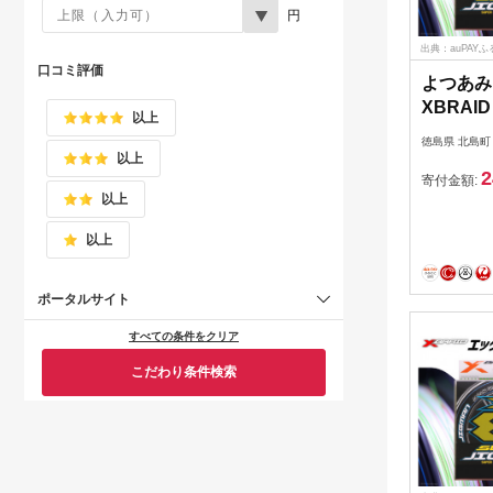
円
出典：auPAY
口コミ評価
よつあみ
XBRAID
以上
X8 1.0
徳島県 北島町
スブレイ
以上
2
マン [Y
寄付金額:
以上
29ac00
PE pe
以上
り具
ポータルサイト
すべての条件をクリア
こだわり条件検索