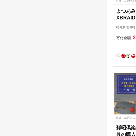
出典：auPAY
よつあみ
XBRAID
X8 5.0
徳島県 北島町
スブレイ
2
マン [Y
寄付金額:
29ac00
PE pe
り具
出典：auPAY
孫昭倶楽
具の購入