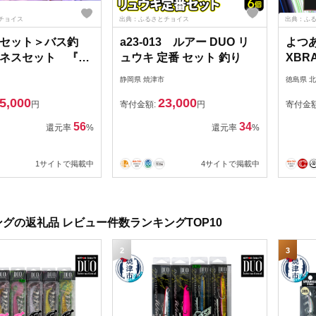
チョイス
出典：ふるさとチョイス
出典：ふ
セット＞バス釣
a23-013 ルアー DUO リ
よつあ
ネスセット 『エ
ュウキ 定番 セット 釣り
XBRA
ド』 ’19モデル
X8 1
静岡県 焼津市
徳島県 
51】
スブレ
5,000
23,000
マン 
円
寄付金額:
円
寄付金
29ac
56
34
還元率
%
還元率
%
PE 
り具
1サイトで掲載中
4サイトで掲載中
グの返礼品 レビュー件数ランキングTOP10
2
3