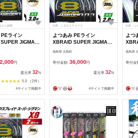
ふるさと納税
出典：ふるさとチョイス
出典：ふ
 PEライン
よつあみ PEライン
よつ
 SUPER JIGMAN
XBRAID SUPER JIGMAN
XBRA
号 300m 1個 エック
X8 2.0号 300m 3個 エック
X8 3
徳島県 北島町
徳島県 
ド スーパー ジグ
スブレイド スーパー ジグ
スブ
2,000
36,000
GK 徳島県 北島町
マン [YGK 徳島県 北島町
マン 
円
寄付金額:
円
寄付金
55] ygk peライン
29ac0051] ygk peライン
29ac
32
32
還元率
%
還元率
%
 釣り糸 釣り 釣具 釣
PE pe 釣り糸 釣り 釣具 釣
PE 
5.0 （2件）
り具
り具
4サイトで掲載中
4サイトで掲載中