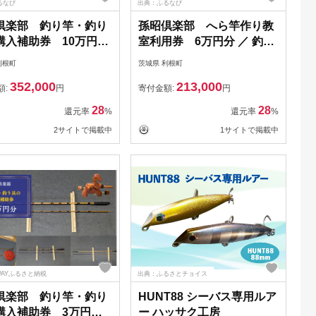
るなび
出典：ふるなび
倶楽部 釣り竿・釣り
孫昭倶楽部 へら竿作り教
購入補助券 10万円分
室利用券 6万円分 ／ 釣り
り具 釣具 釣り竿 釣竿
具 釣具 釣り竿 釣竿 へら竿
利根町
茨城県 利根町
 竿受 玉の柄 万力 浮
合成竿 手作り 手作り教室
352,000
213,000
れ ハリス掛け 合成竿
額:
円
寄付金額:
円
28
28
還元率
%
還元率
%
2サイトで掲載中
1サイトで掲載中
PAYふるさと納税
出典：ふるさとチョイス
倶楽部 釣り竿・釣り
HUNT88 シーバス専用ルア
購入補助券 3万円分
ー ハッサク工房