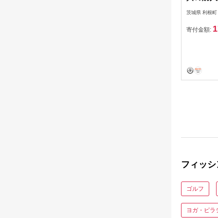
／ 釣り具
茨城県 利根町
へら竿 竿
1
子入れ 
寄付金額:
フィッシ
ゴルフ
ヨガ・ピラ