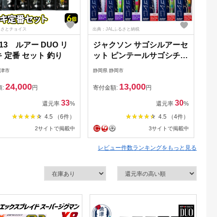
るさとチョイス
出典：JALふるさと納税
出典
-013 ルアー DUO リ
ジャクソン サゴシルアーセ
レ
 定番 セット 釣り
ット ピンテールサゴシチュ
編
ーン 2個【釣り具 ルアー ア
指定
焼津市
静岡県 静岡市
大分
ウトドア キャンプ】◆
号
24,000
13,000
額:
円
寄付金額:
円
寄
33
30
還元率
%
還元率
%
4.5 （6件）
4.5 （4件）
2サイトで掲載中
3サイトで掲載中
レビュー件数ランキングをもっと見る