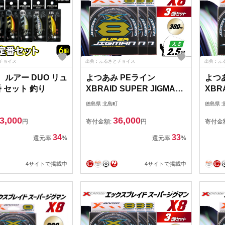
チョイス
出典：ふるさとチョイス
出典：ふ
13 ルアー DUO リュ
よつあみ PEライン
よつ
 セット 釣り
XBRAID SUPER JIGMAN
XBRA
X8 2.5号 300m 3個 エック
X8 1
徳島県 北島町
徳島県 
スブレイド スーパー ジグ
スブ
3,000
36,000
マン [YGK 徳島県 北島町
マン 
円
寄付金額:
円
寄付金
29ac0054] ygk peライン
29ac
34
33
還元率
%
還元率
%
PE pe 釣り糸 釣り 釣具 釣
PE 
り具
り具
4サイトで掲載中
4サイトで掲載中