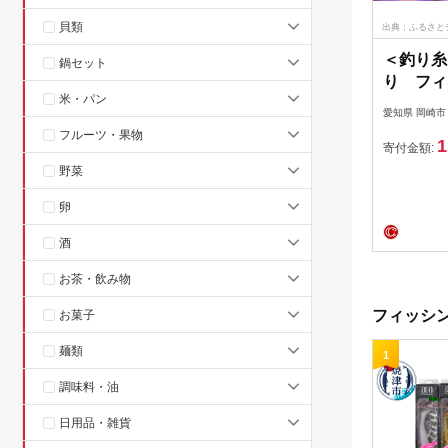
貝類
出典：ふるさと
＜釣り糸
鍋セット
り フィ
米・パン
クスレッ
愛知県 岡崎市
【12046
フルーツ・果物
1
寄付金額:
野菜
卵
酒
お茶・飲み物
フィッシン
お菓子
麺類
1
調味料・油
日用品・雑貨