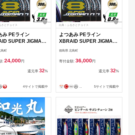
るさとチョイス
出典：ふるさとチョイス
あみ PEライン
よつあみ PEライン
ID SUPER JIGMAN
XBRAID SUPER JIGMAN
.0号 300m 2個 エック
X8 0.8号 300m 3個 エック
北島町
徳島県 北島町
レイド スーパー ジグ
スブレイド スーパー ジグ
24,000
36,000
[YGK 徳島県 北島町
マン [YGK 徳島県 北島町
額:
円
寄付金額:
円
0056] ygk peライン
29ac0039] ygk peライン
32
32
還元率
%
還元率
%
pe 釣り糸 釣り 釣具 釣
PE pe 釣り糸 釣り 釣具 釣
り具
4サイトで掲載中
...
5サイトで掲載中