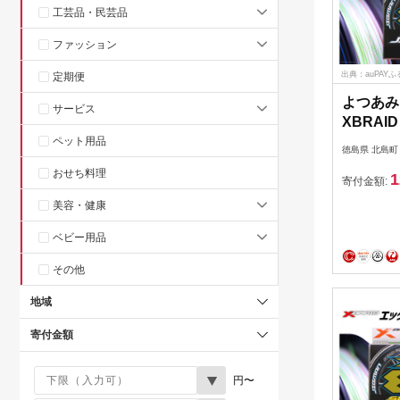
工芸品・民芸品
ファッション
出典：auPAY
定期便
よつあみ
サービス
XBRAID
X8 3.0
ペット用品
徳島県 北島町
スブレイ
おせち料理
1
マン [Y
寄付金額:
29ac00
美容・健康
PE pe
ベビー用品
り具
その他
地域
寄付金額
円〜