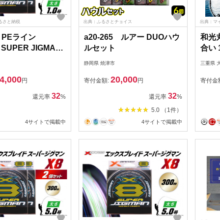
ふるさと納税
出典：ふるさとチョイス
出典：マ
 PEライン
a20-265 ルアー DUOハウ
和光
 SUPER JIGMAN
ルセット
合い
号 300m 2個 エック
チコン
静岡県 焼津市
三重県 
ド スーパー ジグ
ット 
4,000
20,000
GK 徳島県 北島町
ウト
円
寄付金額:
円
寄付金
41] ygk peライン
灯 
32
32
還元率
%
還元率
%
 釣り糸 釣り 釣具 釣
フォ
5.0 （1件）
重県
4サイトで掲載中
4サイトで掲載中