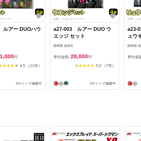
チョイス
出典：ふるさとチョイス
出典：ふ
65 ルアー DUOハウ
a27-003 ルアー DUO ウ
a23
エッジ セット
ュウキ
静岡県 焼津市
静岡県 
1,000
28,000
円
寄付金額:
円
寄付金
4.5 （11件）
5.0 （7件）
3サイトで掲載中
3サイトで掲載中