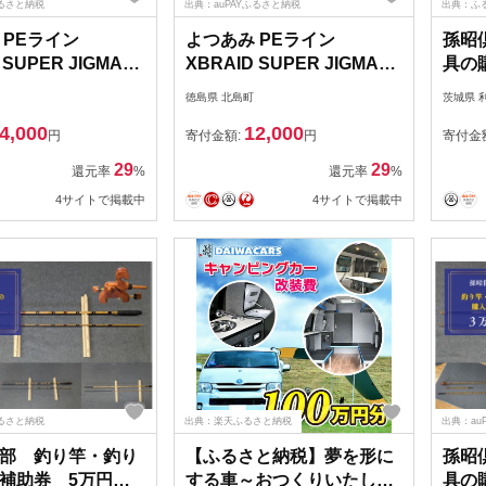
ふるさと納税
出典：auPAYふるさと納税
出典：ふ
 PEライン
よつあみ PEライン
孫昭
 SUPER JIGMAN
XBRAID SUPER JIGMAN
具の
号 300m 2個 エック
X8 5.0号 300m 1個 エック
／ 釣
徳島県 北島町
茨城県 
ド スーパー ジグ
スブレイド スーパー ジグ
へら竿
4,000
12,000
GK 徳島県 北島町
マン [YGK 徳島県 北島町
子入
円
寄付金額:
円
寄付金
62] ygk peライン
29ac0061] ygk peライン
29
29
還元率
%
還元率
%
 釣り糸 釣り 釣具 釣
PE pe 釣り糸 釣り 釣具 釣
4サイトで掲載中
4サイトで掲載中
り具
ふるさと納税
出典：楽天ふるさと納税
出典：au
部 釣り竿・釣り
【ふるさと納税】夢を形に
孫昭
補助券 5万円分
する車～おつくりいたしま
具の