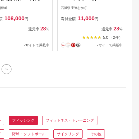
り具 釣具 釣り竿 釣竿
利根町
石川県 宝達志水町
 竿受 玉の柄 万力 浮
108,000
11,000
れ ハリス掛け 合成竿
額:
円
寄付金額:
円
28
28
還元率
%
還元率
%
5.0 （2件）
2サイトで掲載中
...
7サイトで掲載中
››
ル
フィッシング
フィットネス・トレーニング
グ
野球・ソフトボール
サイクリング
その他