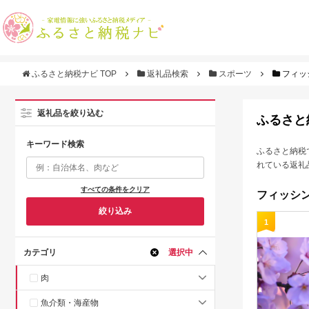
ふるさと納税ナビ TOP
返礼品検索
スポーツ
フィッ
返礼品を絞り込む
ふるさと
キーワード検索
ふるさと納税
れている返礼
すべての条件をクリア
フィッシン
絞り込み
1
カテゴリ
選択中
肉
魚介類・海産物