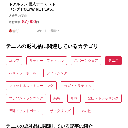
トアルソン 硬式テニス スト
リング POLYWIRE PLAS
125 （240mロール） ※カラ
大分県 杵築市
ー／クリスタルゴールド ※ゲ
87,000
寄付金額:
円
ージ1.25mm
3サイトで掲載中
テニスの返礼品に関連しているカテゴリ
ゴルフ
サッカー・フットサル
スポーツウェア
テニス
バスケットボール
フィッシング
フィットネス・トレーニング
ヨガ・ピラティス
マラソン・ランニング
乗馬
卓球
登山・トレッキング
野球・ソフトボール
サイクリング
その他
テニスの返礼品に関連している記事の紹介