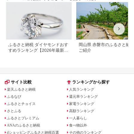
ふるさと納税 ダイヤモンドおす
岡山県 赤磐市のふるさと納
すめランキング【2026年最新】
ご紹介
ネックレス・ピアス・指輪の還
元率を比較
サイト比較
ランキングから探す
楽天ふるさと納税
人気ランキング
ふるなび
還元率ランキング
ふるさとチョイス
家電ランキング
さとふる
高額ランキング
ふるさとプレミアム
一人暮らし
ANAのふるさと納税
食べ物以外
dショッピングふるさと納税百選
その他のランキング