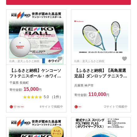
出典：楽天ふるさと納税
出典：楽天ふるさと納税
【ふるさと納税】ケンコーソ
【ふるさと納税】【高島屋選
フトテニスボール・ホワイ
定品】ダンロップ テニスラケ
ト 公認球 ／ふるさと納税
ット SX 300フレームのみ |
千葉県 長南町
兵庫県 神戸市
テニス ソフトテニス ボール
ダンロップ テニス テニスラ
15,000
寄付金額:
円
KENKOナガセケンコー 千葉
ケット ラケット テニスプレ
110,000
寄付金額:
円
5.0 （1件）
県 長南町 CNG001
イヤー アスリート 神戸市
2サイトで掲載中
4サイトで掲載中