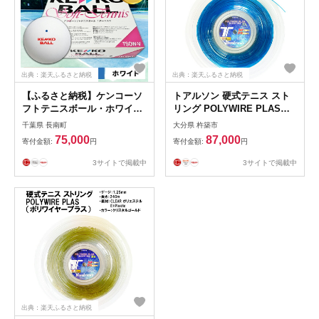
出典：楽天ふるさと納税
出典：楽天ふるさと納税
【ふるさと納税】ケンコーソ
トアルソン 硬式テニス スト
フトテニスボール・ホワイ
リング POLYWIRE PLAS
ト 公認球 5ダース／ふる
125 （240mロール） ※カラ
千葉県 長南町
大分県 杵築市
さと納税 テニス ソフトテニ
ー／クリスタルブルー ※ゲー
75,000
87,000
寄付金額:
円
寄付金額:
円
ス ボール KENKOナガセケン
ジ1.25mm
コー 千葉県 長南町 CNG002
3サイトで掲載中
3サイトで掲載中
出典：楽天ふるさと納税