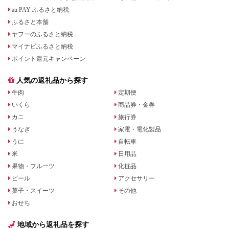
au PAY ふるさと納税
ふるさと本舗
ヤフーのふるさと納税
マイナビふるさと納税
ポイント還元キャンペーン
人気の返礼品から探す
牛肉
定期便
いくら
商品券・金券
カニ
旅行券
うなぎ
家電・電化製品
うに
自転車
米
日用品
果物・フルーツ
化粧品
ビール
アクセサリー
菓子・スイーツ
その他
おせち
地域から返礼品を探す