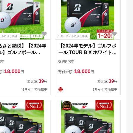
天ふるさと納税
出典：楽天ふるさと納税
るさと納税】【2024年
【2024年モデル】ゴルフボ
ル】ゴルフボール
ール TOUR B X ホワイト 1
R B X コーポレートカ
ダース ～ブリヂストン ツ
関市
岐阜県 関市
（ホワイト） 1ダース
アービー～
18,000
18,000
リヂストン ツアービー
額:
円
寄付金額:
円
39
39
還元率
%
還元率
%
1サイトで掲載中
1サイトで掲載中