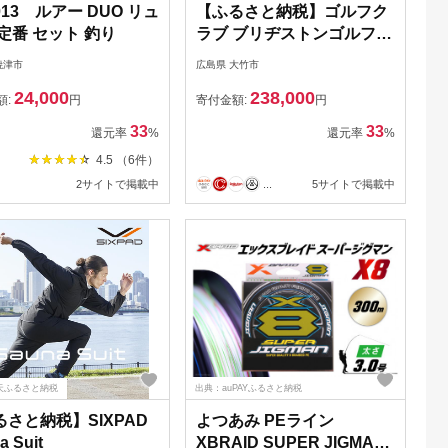
-013 ルアー DUO リュ
【ふるさと納税】ゴルフク
定番 セット 釣り
ラブ ブリヂストンゴルフ
B3MAX 1W [1709-1712]
焼津市
広島県 大竹市
24,000
238,000
額:
円
寄付金額:
円
33
33
還元率
%
還元率
%
4.5 （6件）
2サイトで掲載中
...
5サイトで掲載中
天ふるさと納税
出典：auPAYふるさと納税
さと納税】SIXPAD
よつあみ PEライン
a Suit
XBRAID SUPER JIGMAN