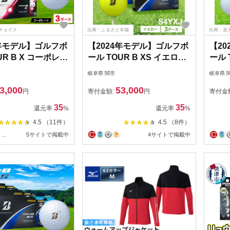
チョイス
出典：ふるさと本舗
出典：楽
4年モデル】ゴルフボ
【2024年モデル】ゴルフボ
【2
UR B X コーポレー
ール TOUR B XS イエロー
ール 
（ホワイト） 3ダ
3ダース ～ゴルフボール ブ
イト
岐阜県 関市
岐阜県 
ブリヂストン ツア
リヂストン ツアービー ま
ン 
3,000
53,000
まとめ買い 大量～
とめ買い 大量～
大量
円
寄付金額:
円
寄付金
35
35
還元率
%
還元率
%
4.5 （11件）
4.5 （8件）
...
5サイトで掲載中
4サイトで掲載中