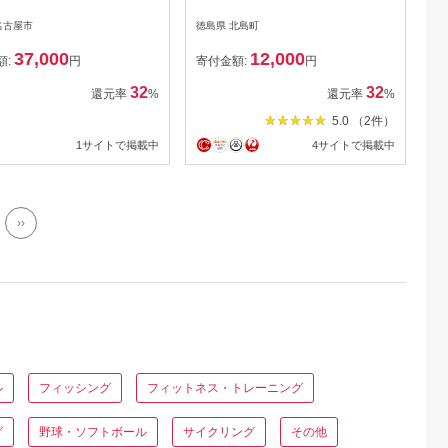
X8 3.0号 300m 1個 エック
名古屋市
徳島県 北島町
スブレイド スーパー ジグ
37,000
12,000
マン [YGK 徳島県 北島町
額:
円
寄付金額:
円
29ac0055] ygk peライン
32
32
還元率
%
還元率
%
PE pe 釣り糸 釣り 釣具 釣
5.0 （2件）
り具
1サイトで掲載中
4サイトで掲載中
››
ル
フィッシング
フィットネス・トレーニング
グ
野球・ソフトボール
サイクリング
その他