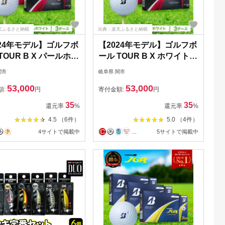
天ふるさと納税
出典：楽天ふるさと納税
024年モデル】ゴルフボ
【2024年モデル】ゴルフボ
TOUR B X パールホワ
ール TOUR B X ホワイト 3
 3ダース ～ブリヂスト
ダース ～ゴルフボール ブ
関市
岐阜県 関市
ツアービー まとめ買い
リヂストン ツアービー ま
53,000
53,000
～
とめ買い 大量～
額:
円
寄付金額:
円
35
35
還元率
%
還元率
%
4.5 （6件）
5.0 （4件）
4サイトで掲載中
...
5サイトで掲載中