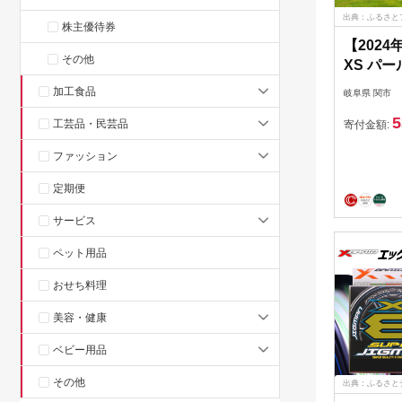
出典：ふるさと
株主優待券
【2024
その他
XS パ
～ゴルフ
加工食品
岐阜県 関市
ン ツア
5
大量～
工芸品・民芸品
寄付金額:
ファッション
定期便
サービス
ペット用品
おせち料理
美容・健康
ベビー用品
その他
出典：ふるさと