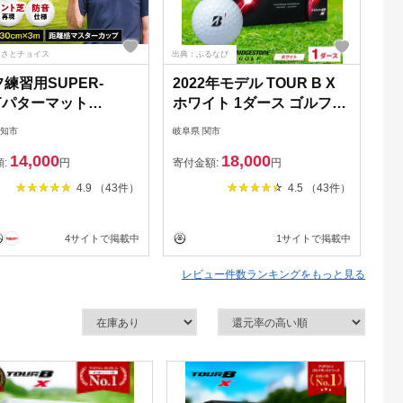
るさとチョイス
出典：ふるなび
出典
練習用SUPER-
2022年モデル TOUR B X
T
Tパターマット
ホワイト 1ダース ゴルフボ
T
m×3mシンプルセット
ール
ド
高知市
岐阜県 関市
岐阜
ターマット工房PROゴ
T
14,000
18,000
ョップ】 [ATAG031]
ヂ
額:
円
寄付金額:
円
寄
 ごるふ パター ゴル
ト
4.9 （43件）
4.5 （43件）
 ゴルフ場 スポーツ
マ
 練習 日本製 高品質
4サイトで掲載中
1サイトで掲載中
ベストセラー 高知
レビュー件数ランキングをもっと見る