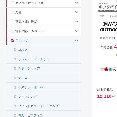
カメラ・オーディオ
楽器
出典：ふるさと
家電・電化製品
【MW-T
OUTDO
情報機器・ガジェット
供用 ブ
熊本県 高森町
スポーツ
イク 1
4
自転車 
寄付金額:
ゴルフ
【マット
付 先行
サッカー・フットサル
スポーツウェア
テニス
バスケットボール
対象返礼品
12,310
フィッシング
件
フィットネス・トレーニング
ヨガ・ピラティス