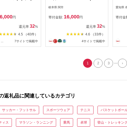
 ～ ブリヂストン
ー 1ダース ～ ブリヂストン
岐阜県 関市
愛知県 
B JGR 1ダース ブリ
TOUR B JGR イエロー 1ダ
6,000
16,000
スポーツ ブリジス
ース ブリヂストンスポーツ
円
寄付金額:
円
寄付金
アーB ツアービー B
ブリジストン ツアーB ツア
32
32
還元率
%
還元率
%
 12個～
ービー Bマーク 黄色 12個
4.5 （40件）
4.6 （33件）
～
...
7サイトで掲載中
4サイトで掲載中
...
1
2
3
›
の返礼品に関連しているカテゴリ
サッカー・フットサル
スポーツウェア
テニス
バスケットボー
ティス
マラソン・ランニング
乗馬
卓球
登山・トレッキン