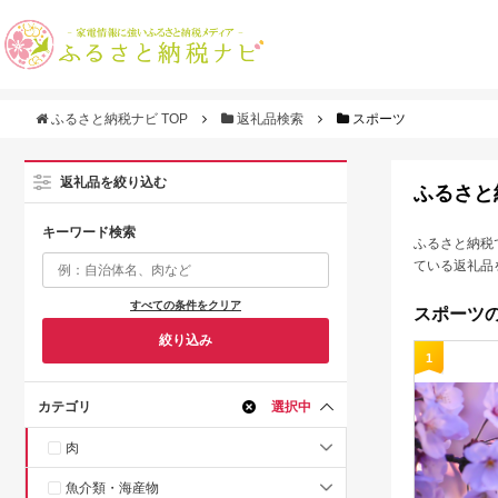
ふるさと納税ナビ TOP
返礼品検索
スポーツ
返礼品を絞り込む
ふるさと
キーワード検索
ふるさと納税
ている返礼品
すべての条件をクリア
スポーツの
絞り込み
1
カテゴリ
選択中
肉
魚介類・海産物