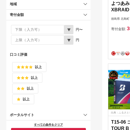
よつあみ
地域
XBRAID
寄付金額
X8 2.5
徳島県 北島町
スブレイ
3
マン [Y
寄付金額:
円〜
29ac00
円
PE pe
り具
口コミ評価
以上
以上
以上
以上
出典：ふるさと
ポータルサイト
T15-0
すべての条件をクリア
TOUR 