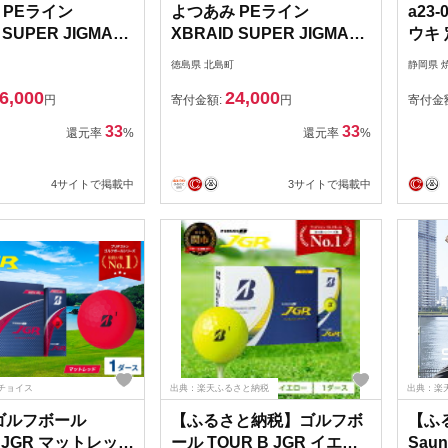
 PEライン
よつあみ PEライン
a23
 SUPER JIGMAN
XBRAID SUPER JIGMAN
ウキ 
号 300m 3個 エック
X8 1.2号 300m 2個 エック
徳島県 北島町
静岡県 
ド スーパー ジグ
スブレイド スーパー ジグ
6,000
24,000
GK 徳島県 北島町
マン [YGK 徳島県 北島町
円
寄付金額:
円
寄付金
54] ygk peライン
29ac0044] ygk peライン
33
33
還元率
%
還元率
%
 釣り糸 釣り 釣具 釣
PE pe 釣り糸 釣り 釣具 釣
り具
4サイトで掲載中
3サイトで掲載中
チョイス
出典：楽天ふるさと納税
出典：楽
6 ゴルフボール
【ふるさと納税】ゴルフボ
【ふる
B JGR マットレッド
ール TOUR B JGR イエロ
Saun