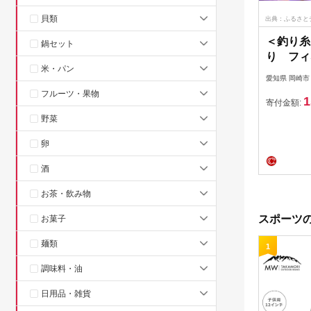
貝類
出典：ふるさと
＜釣り糸
鍋セット
り フィ
米・パン
クスレッ
愛知県 岡崎市
【12046
フルーツ・果物
1
寄付金額:
野菜
卵
酒
お茶・飲み物
スポーツの
お菓子
麺類
1
調味料・油
日用品・雑貨