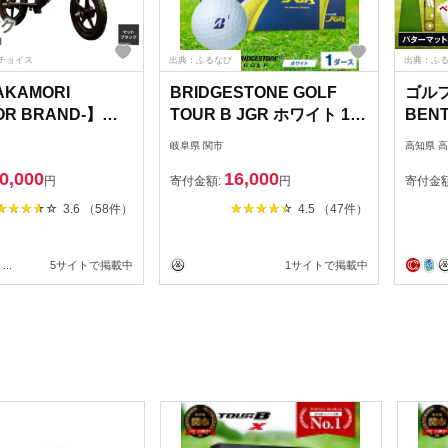
チョイス
出典：ふるなび
出典：ふ
AKAMORI
BRIDGESTONE GOLF
ゴルフ
OR BRAND-】子
TOUR B JGR ホワイト 1ダ
BEN
レーキ付 キックバ
ース ゴルフボール
30c
岐阜県 関市
高知県 
2インチ ペダル無し
【パ
0,000
16,000
男女兼用 9割完成車
ルフシ
円
寄付金額:
円
寄付金
ブラック】先行受
ゴルフ
3.6 （58件）
4.5 （47件）
予約
フ用品
マット
...
5サイトで掲載中
1サイトで掲載中
人気 