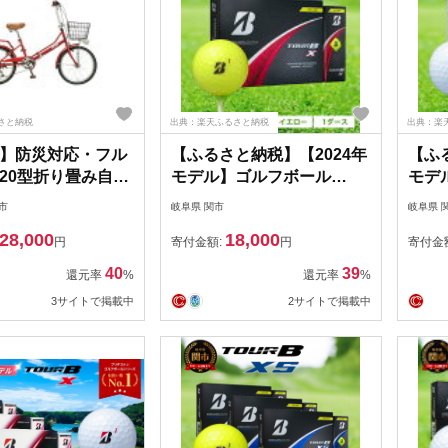
さと納税
出典：楽天ふるさと納税
出典：楽
】防災対応・フル
【ふるさと納税】【2024年
【ふ
20型折り畳み自転
モデル】ゴルフボール
モデ
TOUR B X イエロー 1ダー
TOU
市
岐阜県 関市
岐阜県 
ス ～ブリヂストン ツアー
ラー
28,000
18,000
ビー～
～ブ
円
寄付金額:
円
寄付金
～
40
39
還元率
%
還元率
%
3サイトで掲載中
2サイトで掲載中