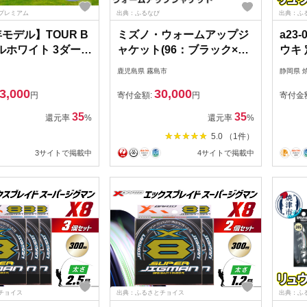
プレミアム
出典：ふるなび
出典：ふ
年モデル】TOUR B
ミズノ・ウォームアップジ
a23
ールホワイト 3ダース
ャケット(96：ブラック×チ
ウキ 
ボール ブリヂスト
ャイニーズレッド×ガンメ
鹿児島県 霧島市
静岡県 
ービー まとめ買い
タ・M)【ミズノ】 日本製
3,000
30,000
国産 スポーツ 運動 トレー
円
寄付金額:
円
寄付金
ニング ウエア ウェア ジャ
35
35
還元率
%
還元率
%
ケット 吸汗速乾 ランニン
5.0 （1件）
グ ジャージ
3サイトで掲載中
4サイトで掲載中
チョイス
出典：ふるさとチョイス
出典：ふ