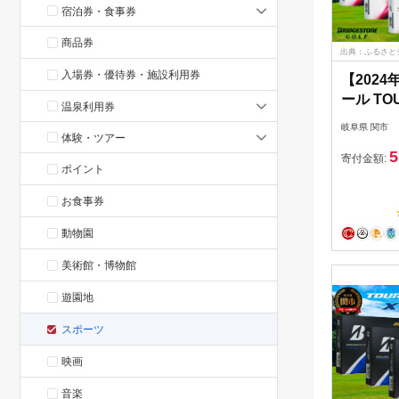
宿泊券・食事券
商品券
出典：ふるさと
入場券・優待券・施設利用券
【202
ール TO
温泉利用券
トカラー
岐阜県 関市
ース ～
体験・ツアー
5
ービー 
寄付金額:
ポイント
お食事券
動物園
美術館・博物館
遊園地
スポーツ
映画
音楽