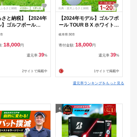
天ふるさと納税
出典：楽天ふるさと納税
出典
さと納税】【2024年
【2024年モデル】ゴルフボ
【
ル】ゴルフボール
ール TOUR B X ホワイト 1
モ
R B X イエロー 1ダー
ダース ～ブリヂストン ツ
T
関市
岐阜県 関市
岐阜
ブリヂストン ツアー
アービー～
ラ
18,000
18,000
～
～
額:
円
寄付金額:
円
寄
～
39
39
還元率
%
還元率
%
2サイトで掲載中
1サイトで掲載中
還元率ランキングをもっと見る
4
5