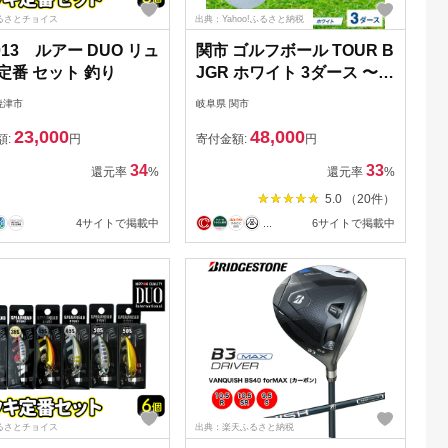
るさとチョイス
出典：Yahoo!ふるさと納税
-013 ルアー DUO リュ
関市 ゴルフボール TOUR B
定番 セット 釣り
JGR ホワイト 3ダース 〜ブ
リヂストン 白〜
焼津市
岐阜県 関市
23,000
48,000
額:
円
寄付金額:
円
34
33
還元率
%
還元率
%
5.0 （20件）
4サイトで掲載中
...
6サイトで掲載中
るさとチョイス
出典：楽天ふるさと納税