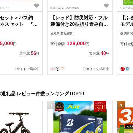
チョイス
出典：楽天ふるさと納税
出典：楽
セット＞バス釣
【レッド】防災対応・フル
【ふる
ネスセット 『エ
装備付き20型折り畳み自転
モデ
ド』 ’19モデル
車
TOU
愛知県 名古屋市
岐阜県 
51】
ス ～
5,000
128,000
ビー
円
寄付金額:
円
寄付金
56
40
還元率
%
還元率
%
1サイトで掲載中
3サイトで掲載中
返礼品 レビュー件数ランキングTOP10
2
3