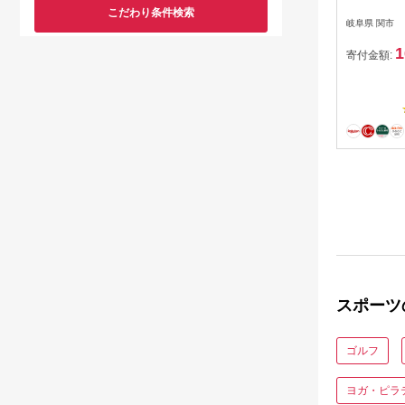
こだわり条件検索
1ダース
岐阜県 関市
TOUR 
1
ヂストン
寄付金額:
トン ツ
マーク 赤
スポーツ
ゴルフ
ヨガ・ピラ