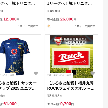
ーグへ！境トリニタス
Jリーグへ！境トリニタス
グッズ マフラータオ
応援グッズ マフラータオル
境町
茨城県 境町
トートバッグセット
＆応援Tシャツセット
12,000
26,000
額:
円
寄付金額:
円
1サイトで掲載中
1サイトで掲載中
天ふるさと納税
出典：楽天ふるさと納税
るさと納税】サッカー
【ふるさと納税】福井丸岡
ラブ 2025 ユニフォ
RUCKフェイスタオル ～to
ホームFP Jリーグ 奈
the world～ 赤・黒
奈良市
福井県 坂井市
奈良市 なら 61-003
61,000
9,700
額:
円
寄付金額:
円