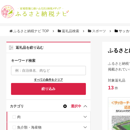
ふるさと納税ナビ TOP
返礼品検索
スポーツ
サッカ
返礼品を絞り込む
ふるさと
キーワード検索
ふるさと納税
掲載されてい
すべての条件をクリア
対象返礼品
13
件
絞り込み
カテゴリ
選択中
肉
魚介類・海産物