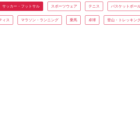
サッカー・フットサル
スポーツウェア
テニス
バスケットボー
ティス
マラソン・ランニング
乗馬
卓球
登山・トレッキン