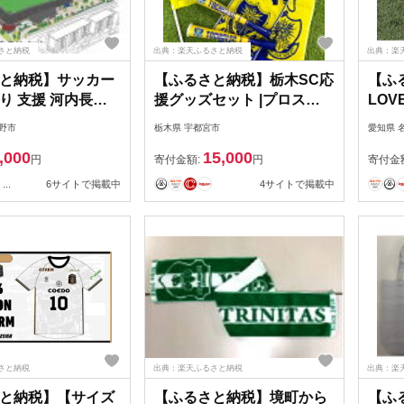
さと納税
出典：楽天ふるさと納税
出典：楽
と納税】サッカー
【ふるさと納税】栃木SC応
【ふ
り 支援 河内長野
援グッズセット |プロスポ
LOV
ペランツァ大阪 ス
ーツチームグッズ
カユ
野市
栃木県 宇都宮市
愛知県 
興 「サッカーチー
GK
,000
15,000
したまちづくり」
プス
円
寄付金額:
円
寄付金
てください（ガバ
事業
...
6サイトで掲載中
4サイトで掲載中
ラウドファンディ
礼品はありませ
さと納税
出典：楽天ふるさと納税
出典：楽
と納税】【サイズ
【ふるさと納税】境町から
【ふ