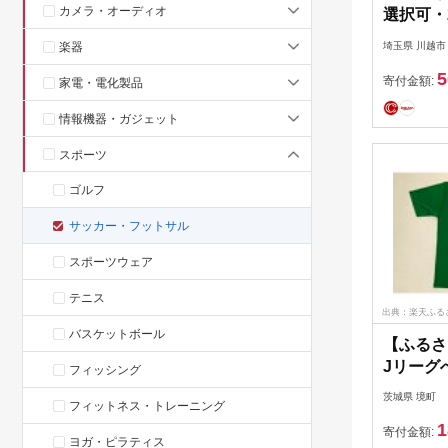
カメラ・オーディオ
選択可・
番号なし
楽器
埼玉県 川越市
グへ。C
5
ォーム1
寄付金額:
家電・電化製品
フォーム 
情報機器・ガジェット
ッション
料無料
スポーツ
ゴルフ
サッカー・フットサル
スポーツウェア
テニス
出典：楽天ふる
バスケットボール
【ふるさ
Jリーグ
フィッシング
応援Tシ
茨城県 境町
フィットネス・トレーニング
《ご希望
1
をご指定
寄付金額:
ヨガ・ピラティス