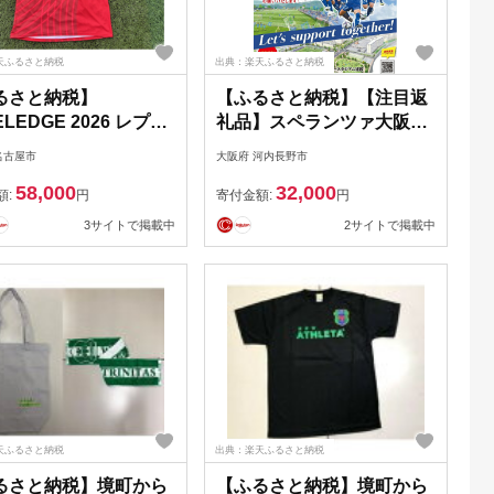
天ふるさと納税
出典：楽天ふるさと納税
るさと納税】
【ふるさと納税】【注目返
ELEDGE 2026 レプリ
礼品】スペランツァ大阪応
ニフォーム FP／
援グッズA｜なでしこリー
名古屋市
大阪府 河内長野市
（背番号付き）【トッ
グ2部・新スタジアム建設
58,000
32,000
ポーツチーム活動支援
支援寄付｜スポーツ支援／
額:
円
寄付金額:
円
寄附金専用】
地域活性／応援グッズ付き
3サイトで掲載中
2サイトで掲載中
天ふるさと納税
出典：楽天ふるさと納税
るさと納税】境町から
【ふるさと納税】境町から