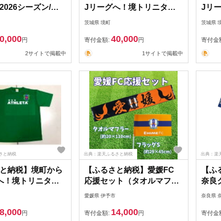
2026シーズン/背
Jリーグへ！境トリニタス
Jリ
】川越からJリー
ファンクラブ会員権＆応援
応援
茨城県 境町
茨城県 
KFCホームユニフ
Tシャツセット
ル＆
0,000
40,000
枚 ／ サッカー ユニ
円
寄付金額:
円
寄付金
埼玉県 | 衣料 ファ
2サイトで掲載中
1サイトで掲載中
 人気 おすすめ 送
さと納税
出典：楽天ふるさと納税
出典：楽
と納税】境町から
【ふるさと納税】愛媛FC
【ふ
へ！境トリニタス
応援セット（タオルマフラ
奈良ク
ャツ M-XOサイズ
ー・フラッグ） 応援 グッ
ーム 
愛媛県 伊予市
奈良県 
のカラー・サイズ
ズ サッカー サポーター ス
良県 
8,000
14,000
ください》
タジアム ｜B71
円
寄付金額:
円
寄付金