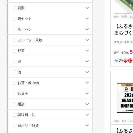
貝類
出典：楽天ふる
鍋セット
【ふるさ
米・パン
まちづく
大阪 ス
フルーツ・果物
大阪府 河内長
ポーツ振
野菜
5
ムと連携
寄付金額:
を応援し
卵
メントク
ング 返
酒
ん）
お茶・飲み物
お菓子
麺類
調味料・油
出典：楽天ふる
日用品・雑貨
【ふるさ