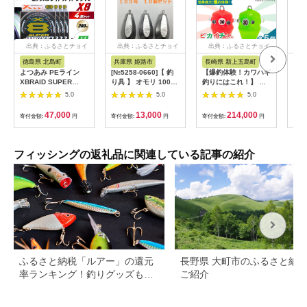
出典：ふるさとチョイ
出典：ふるさとチョイ
出典：ふるさとチョイ
出
ス
ス
ス
徳島県 北島町
兵庫県 姫路市
長崎県 新上五島町
大阪
よつあみ PEライン
[№5258-0660]【 釣
【爆釣体験！カワハギ
【ふ
XBRAID SUPER
り具 】 オモリ 100号
釣りにはこれ！】 ピ
ノ 
JIGMAN X8 6.0号
10個セット 釣り用
カイチくん あっぱよ
C20
5.0
5.0
5.0
300m 4個 エックスブ
おもり 錘
30号 赤色＆緑色 10個
り具
レイド スーパー ジグ
入り（各5個） / カワ
47,000
13,000
214,000
寄付金額:
円
寄付金額:
円
寄付金額:
円
寄付
マン [YGK 徳島県 北
ハギ釣り 釣り道具 釣
島町 29ac0114] ygk
り具 釣り 釣具 カワハ
peライン PE pe 釣り
ギ オモリ おもり【フ
糸 釣り 釣具 釣り具
ジ製作】 [RBS006]
フィッシングの返礼品に関連している記事の紹介
ふるさと納税「ルアー」の還元
長野県 大町市のふるさと納
率ランキング！釣りグッズもご
ご紹介
紹介