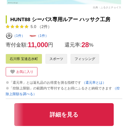
出典：ふるさとチョイス
HUNT88 シーバス専用ルアー ハッサク工房
5.0 （2件）
（1件）
（1件）
11,000
28
寄付金額:
円
還元率:
%
石川県 宝達志水町
スポーツ
フィッシング
お気に入り
※「還元率」とは返礼品のお得度を測る指標です
（還元率とは）
※「控除上限額」の範囲内で寄付するとお得にふるさと納税できます
（控
除上限額を調べる）
詳細を見る