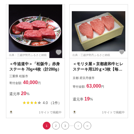
出典：三越伊勢丹ふるさと納税
出典：三越伊勢丹ふるさと納税
＜牛追道中＞「松阪牛」赤身
＜モリタ屋＞京都産和牛ヒレ
ステーキ 70g×4枚（計280g）
ステーキ用120ｇ×3枚【毎月
10点限定】
三重県 松阪市
京都 府京丹後市
40,000
寄付金額:
円
63,000
寄付金額:
円
20
還元率
%
19
還元率
%
4.0 （1件）
1サイトで掲載中
1サイトで掲載中
...
1
2
3
›
››