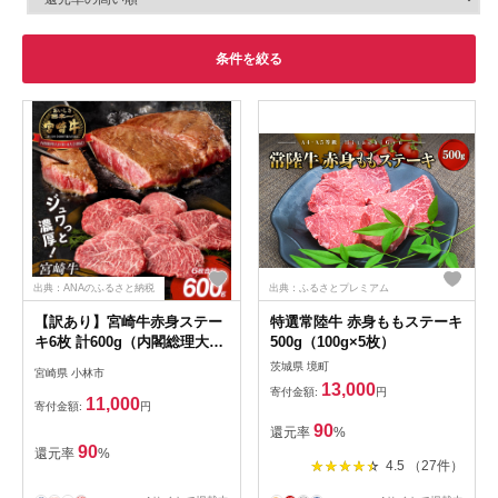
条件を絞る
出典：ANAのふるさと納税
出典：ふるさとプレミアム
【訳あり】宮崎牛赤身ステー
特選常陸牛 赤身ももステーキ
キ6枚 計600g（内閣総理大臣
500g（100g×5枚）
賞 A4 A5 宮崎牛 牛肉 黒毛和
茨城県 境町
宮崎県 小林市
牛 赤身 ステーキ 訳あり 宮崎
13,000
寄付金額:
円
県）
11,000
寄付金額:
円
90
還元率
%
90
還元率
%
4.5 （27件）