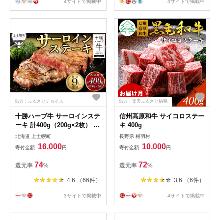
4サイトで掲載中
4サイトで掲載中
出典：ふるさとチョイス
出典：楽天ふるさと納税
十勝ハーブ牛 サーロインステ
信州高原和牛 サイコロステー
ーキ 計400g（200g×2枚） 北
キ 400g
海道産 牛肉 赤身 ステーキ
北海道 上士幌町
長野県 根羽村
［016-H60］ ※オンライン申
16,000
10,000
寄付金額:
円
寄付金額:
円
請対応
74
72
還元率
%
還元率
%
4.6 （66件）
3.6 （6件）
3サイトで掲載中
4サイトで掲載中