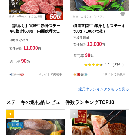
出典：ANAのふるさと納税
出典：ふるさとプレミアム
【訳あり】宮崎牛赤身ステー
特選常陸牛 赤身ももステーキ
キ6枚 計600g（内閣総理大臣
500g（100g×5枚）
賞 A4 A5 宮崎牛 牛肉 黒毛和
茨城県 境町
宮崎県 小林市
牛 赤身 ステーキ 訳あり 宮崎
13,000
寄付金額:
円
県）
11,000
寄付金額:
円
90
還元率
%
90
還元率
%
4.5 （27件）
4サイトで掲載中
4サイトで掲載中
還元率ランキングをもっと見る
ステーキの返礼品 レビュー件数ランキングTOP10
1
2