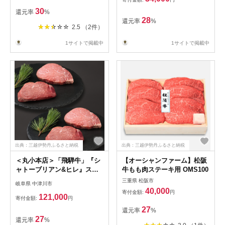
30
還元率
%
28
還元率
%
2.5 （2件）
1サイトで掲載中
1サイトで掲載中
出典：三越伊勢丹ふるさと納税
出典：三越伊勢丹ふるさと納税
＜丸小本店＞「飛騨牛」『シ
【オーシャンファーム】松阪
ャトーブリアン&ヒレ』ステ
牛もも肉ステーキ用 OMS100
ーキ用各150g×2（計600g）
三重県 松阪市
岐阜県 中津川市
40,000
寄付金額:
円
121,000
寄付金額:
円
27
還元率
%
27
還元率
%