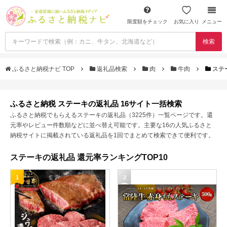
限度額をチェック
お気に入り
メニュー
検索
ふるさと納税ナビ TOP
返礼品検索
肉
牛肉
ステ
ふるさと納税 ステーキの返礼品 16サイト一括検索
ふるさと納税でもらえるステーキの返礼品（3225件）一覧ページです。還
元率やレビュー件数順などに並べ替え可能です。主要な16の人気ふるさと
納税サイトに掲載されている返礼品を1回でまとめて検索できて便利です。
ステーキの返礼品 還元率ランキングTOP10
1
2