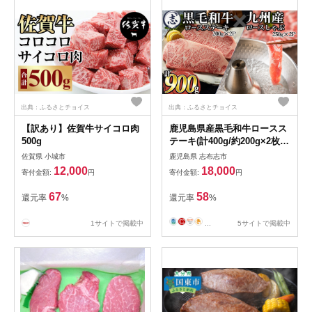
出典：ふるさとチョイス
出典：ふるさとチョイス
【訳あり】佐賀牛サイコロ肉
鹿児島県産黒毛和牛ロースス
500g
テーキ(計400g/約200g×2枚)
と九州産豚ロースしゃぶしゃ
佐賀県 小城市
鹿児島県 志布志市
ぶ(計500g/250g×2P)
12,000
18,000
寄付金額:
円
寄付金額:
円
67
58
還元率
%
還元率
%
1サイトで掲載中
...
5サイトで掲載中