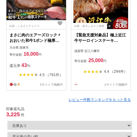
出典：ふるさとチョイス
出典：楽天ふるさと納税
まさに肉のエアーズロック〃
【緊急支援対象品】極上近江
おおいた和牛1ポンド極厚ス
牛サーロインステーキ
テーキ（29365A）
800g(200g×4)
大分県 国東市
滋賀県 近江八幡市
16,000
寄付金額:
円
25,000
寄付金額:
円
43
還元率
%
4.4 （294件）
4.5 （791件）
3サイトで掲載中
1サイトで掲載中
レビュー件数ランキングをもっと見る
対象返礼品
3,225
件