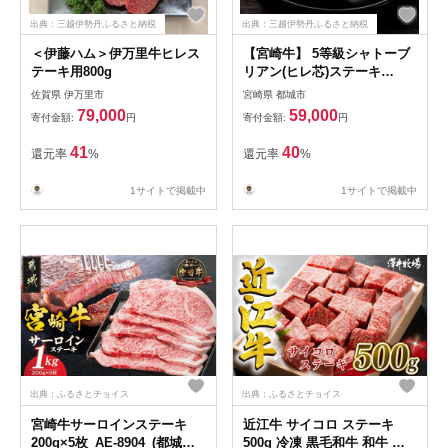
出典：三越伊勢丹ふるさと納税
出典：三越伊勢丹ふるさと納税
＜伊藤ハム＞伊万里牛ヒレス
【宮崎牛】 5等級シャトーブ
テーキ用800g
リアン(ヒレ芯)ステーキ
(150g×2枚)（ステーキソー
佐賀県 伊万里市
宮崎県 都城市
ス・塩コショウ付）
79,000
59,000
寄付金額:
円
寄付金額:
円
41
40
還元率
%
還元率
%
1サイトで掲載中
1サイトで掲載中
出典：ふるさとチョイス
出典：ふるさとチョイス
宮崎牛サーロインステーキ
近江牛 サイコロ ステーキ
200g×5枚_AE-8904_(都城市)
500g 冷凍 黒毛和牛 和牛 牛