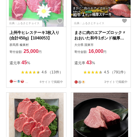
出典：ふるさとチョイス
出典：ふるさとチョイス
上州牛ヒレステーキ3枚入り
まさに肉のエアーズロック〃
(合計450g)【1040053】
おおいた和牛1ポンド極厚ス
テーキ（29365A）
群馬県 榛東村
大分県 国東市
25,000
16,000
寄付金額:
円
寄付金額:
円
45
43
還元率
%
還元率
%
4.6 （13件）
4.5 （791件）
...
6サイトで掲載中
3サイトで掲載中