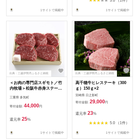
3.0 （1件）
1サイトで掲載中
1サイトで掲載中
出典：三越伊勢丹ふるさと納税
出典：三越伊勢丹ふるさと納税
＜お肉の専門店スギモト／竹
高千穂牛ヒレステーキ（300
内牧場＞松阪牛赤身ステーキ
ｇ）150ｇ×2
用（モモ）460g
宮崎県 日之影町
三重県 多気町
29,000
寄付金額:
円
44,000
寄付金額:
円
23
還元率
%
25
還元率
%
5.0 （1件）
1サイトで掲載中
1サイトで掲載中