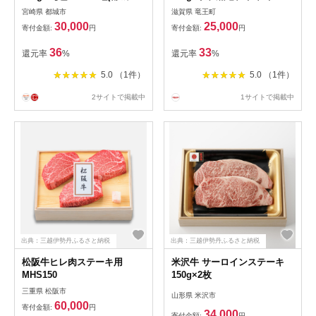
牛 サーロインステーキ 計1キ
肉 和牛 牛 ふるさと納税 和牛
宮崎県 都城市
滋賀県 竜王町
ロ ステーキ カット肉
ブランド 和牛 三大和牛 贈り
30,000
25,000
寄付金額:
円
寄付金額:
円
物 和牛 ギフト 国産 滋賀県
竜王町 澤井牧場 神戸牛 松阪
36
33
還元率
%
還元率
%
牛 に並ぶ 日本三大和牛
5.0 （1件）
5.0 （1件）
2サイトで掲載中
1サイトで掲載中
出典：三越伊勢丹ふるさと納税
出典：三越伊勢丹ふるさと納税
松阪牛ヒレ肉ステーキ用
米沢牛 サーロインステーキ
MHS150
150g×2枚
三重県 松阪市
山形県 米沢市
60,000
寄付金額:
円
34,000
寄付金額:
円