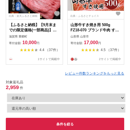
出典：楽天ふるさと納税
出典：ふるさとチョイス
【ふるさと納税】【9月末ま
山形牛すき焼き用 500g
での限定価格(一部商品)】
FZ18-070 ブランド牛肉 すき
〈選べる内容量〉近江牛 すき
焼き用牛肉 山形県 山形市
滋賀県 豊郷町
山形県 山形市
焼き用 A5 雌牛 西川畜産 牛
10,000
17,000
寄付金額:
円
寄付金額:
円
肉 黒毛和牛 すきやき すき焼
4.4 （37件）
4.5 （37件）
き肉 すき焼き用 肉 お肉 牛
和牛 ブランド牛 cp2509 お
1サイトで掲載中
2サイトで掲載中
届け：繁忙期に限り納期最長
7ヶ月。納期指定不可
レビュー件数ランキングをもっと見る
対象返礼品
2,959
件
条件を絞る