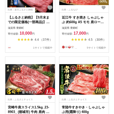
出典：楽天ふるさと納税
出典：ふるなび
【ふるさと納税】【9月末ま
近江牛 すき焼き しゃぶしゃ
での限定価格(一部商品)】
ぶ 約600g A5 モモ 肩ロース
〈選べる内容量〉近江牛 すき
ウデ 肉の千石屋 牛肉 黒毛和
滋賀県 豊郷町
滋賀県 豊郷町
焼き用 A5 雌牛 西川畜産 牛
牛 すきやき すき焼き肉 すき
10,000
17,000
寄付金額:
円
寄付金額:
円
肉 黒毛和牛 すきやき すき焼
焼き用 しゃぶしゃぶ用 肉 お
4.4 （37件）
4.5 （30件）
き肉 すき焼き用 肉 お肉 牛
肉 牛 和牛 冷蔵
和牛 ブランド牛 cp2509 お
1サイトで掲載中
...
5サイトで掲載中
届け：繁忙期に限り納期最長
7ヶ月。納期指定不可
出典：ふるさとチョイス
出典：ふるさとチョイス
宮崎牛肩スライス1.5kg_23-
常陸牛すきやき・しゃぶしゃ
8903_ (都城市) 牛肉 肩肉 ス
ぶ用(霜降り) 400g