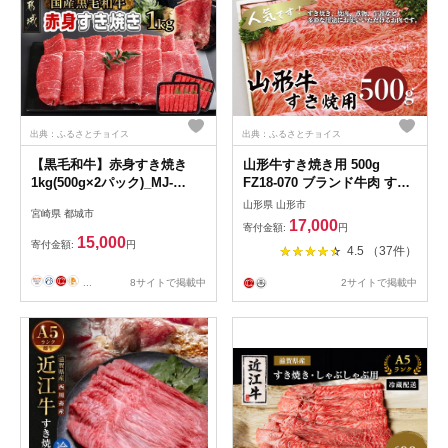
出典：ふるさとチョイス
出典：ふるさとチョイス
【黒毛和牛】赤身すき焼き
山形牛すき焼き用 500g
1kg(500g×2パック)_MJ-
FZ18-070 ブランド牛肉 すき
I902_(都城市) 国産黒毛和牛
焼き用牛肉 山形県 山形市
山形県 山形市
宮崎県 都城市
赤身 ウデまたはモモ すき焼
17,000
寄付金額:
円
き しゃぶしゃぶ 500g×2パッ
15,000
寄付金額:
円
4.5 （37件）
ク
...
8サイトで掲載中
2サイトで掲載中