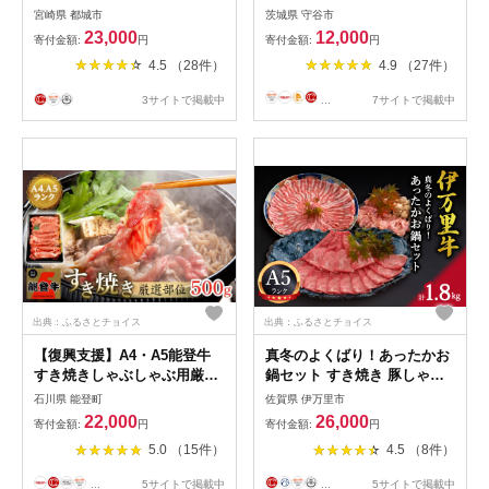
ライス肉 500グラム×3パック
宮崎県 都城市
茨城県 守谷市
計1.5キロ 牛すき焼き 煮込み
23,000
12,000
寄付金額:
円
寄付金額:
円
料理など 国産黒毛和牛 A4ラ
4.5 （28件）
4.9 （27件）
ンク以上 ギフト 贈答用
3サイトで掲載中
...
7サイトで掲載中
出典：ふるさとチョイス
出典：ふるさとチョイス
【復興支援】A4・A5能登牛
真冬のよくばり！あったかお
すき焼きしゃぶしゃぶ用厳選
鍋セット すき焼き 豚しゃぶ
部位 500g
水炊き 006-J197
石川県 能登町
佐賀県 伊万里市
22,000
26,000
寄付金額:
円
寄付金額:
円
5.0 （15件）
4.5 （8件）
...
5サイトで掲載中
...
5サイトで掲載中