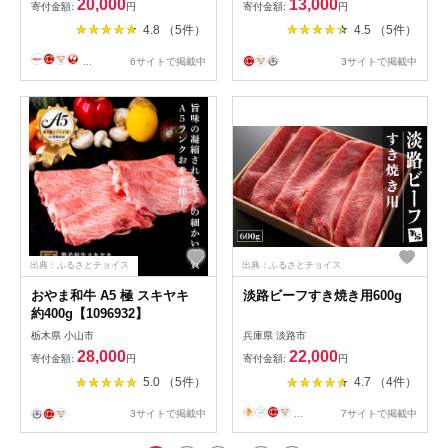
20,000
13,000
寄付金額:
円
寄付金額:
円
4.8 （5件）
4.5 （5件）
...
6サイトで掲載中
3サイトで掲載中
出典：ふるさとチョイス
出典：ふるさとチョイス
おやま和牛 A5 極 スキヤキ
淡路ビーフすき焼き用600g
約400g【1096932】
栃木県 小山市
兵庫県 淡路市
28,000
22,000
寄付金額:
円
寄付金額:
円
5.0 （5件）
4.7 （4件）
3サイトで掲載中
...
7サイトで掲載中