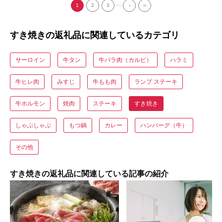
...
1
2
3
›
››
すき焼きの返礼品に関連しているカテゴリ
サーロイン
牛タン
牛バラ肉（カルビ）
ハラミ
牛ヒレ肉
みすじ
牛もも肉
ランプ ステーキ
牛ホルモン
焼肉
ステーキ
すき焼き
しゃぶしゃぶ
もつ鍋
カレー
ハンバーグ（牛）
その他
すき焼きの返礼品に関連している記事の紹介