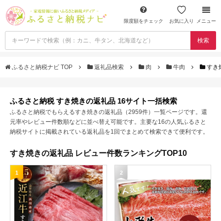
限度額をチェック
お気に入り
メニュー
検索
ふるさと納税ナビ TOP
返礼品検索
肉
牛肉
すき
ふるさと納税 すき焼きの返礼品 16サイト一括検索
ふるさと納税でもらえるすき焼きの返礼品（2959件）一覧ページです。還
元率やレビュー件数順などに並べ替え可能です。主要な16の人気ふるさと
納税サイトに掲載されている返礼品を1回でまとめて検索できて便利です。
すき焼きの返礼品 レビュー件数ランキングTOP10
1
2