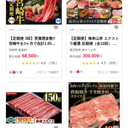
出典：ふるさとチョイス
出典：ふるさとチョイス
【定期便 3回】受賞歴多数!!
【定期便】海幸山幸 エクスト
宮崎牛を3ヶ月で合計1.85キ
ラ厳選 定期便（全12回） お
ロ 宮崎牛づくし [送料無料 宮
肉 お魚 豚肉 牛肉 黒豚 鹿児
宮崎県 椎葉村
鹿児島県 南さつま市
崎県 椎葉村 秘境 国産 宮崎県
島黒牛 すき焼き サーロイン
68,500
300,000
寄付金額:
円
寄付金額:
円
産 ブランド牛 牛肉 牛 和牛
ステーキ しゃぶしゃぶ 角煮
4.8 （7件）
4.5 （6件）
肉 肩ロース ばら うで もも
鰻 蒲焼 刺身用 たかえび 薩摩
すき焼き しゃぶしゃぶ 牛丼
甘えび 海老 マグロ さつま揚
4サイトで掲載中
...
5サイトで掲載中
うまい 美味しい おすすめ お
げ 焼豚 ハム レトルト ハンバ
かず 多用途 ギフト 贈り物 プ
ーグ 出汁 鰹節
レゼント 祝い 内祝い パーテ
ィー 誕生日 記念日 お土産 父
母 敬老 お中元 お歳暮]【MT-
37】