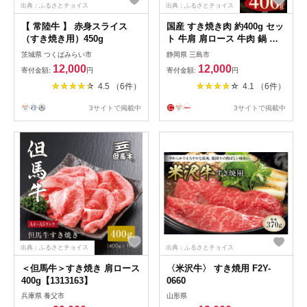
出典：ふるさとチョイス
出典：ふるさとチョイス
【 常陸牛 】 赤身スライス
国産 すき焼き肉 約400g セッ
（すき焼き用）450g
ト 牛肩 肩ロース 牛肉 鍋 お
肉 和牛 すきやき 焼き肉 箱根
茨城県 つくばみらい市
静岡県 三島市
西麓牛 ブランド牛 特産品 グ
12,000
12,000
寄付金額:
円
寄付金額:
円
ルメ 食べ物 プレゼント 贈り
4.5 （6件）
4.1 （6件）
物 富士 湧き水 だいいちはむ
精肉 三島市 静岡県
3サイトで掲載中
3サイトで掲載中
出典：ふるさとチョイス
出典：ふるさとチョイス
＜但馬牛＞すき焼き 肩ロース
〈米沢牛〉 すき焼用 F2Y-
400g【1313163】
0660
兵庫県 養父市
山形県