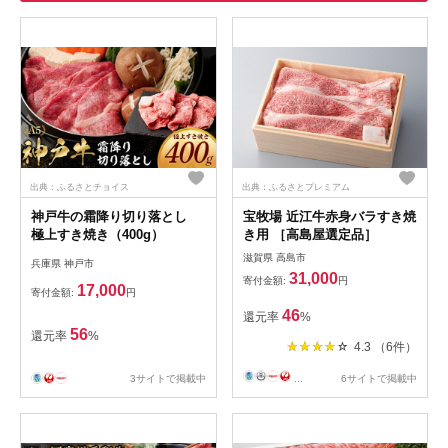
出典：ふるさとチョイス
出典：ふるさとプレミアム
神戸牛の霜降り切り落とし
宝牧場 近江牛赤身バラすき焼
極上すき焼き（400g）
き用 ［高島屋選定品］
滋賀県 高島市
兵庫県 神戸市
31,000
寄付金額:
円
17,000
寄付金額:
円
46
還元率
%
56
還元率
%
4.3 （6件）
3サイトで掲載中
...
6サイトで掲載中