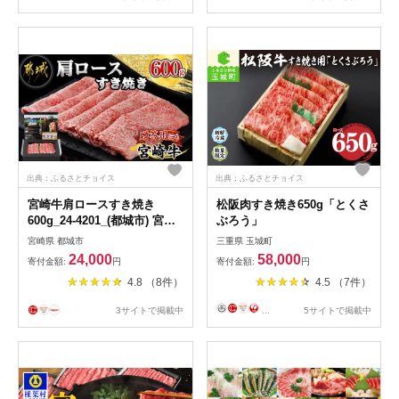
出典：ふるさとチョイス
出典：ふるさとチョイス
宮崎牛肩ロースすき焼き
松阪肉すき焼き650g「とくさ
600g_24-4201_(都城市) 宮崎
ぶろう」
牛 ローススライス 600g 肩ロ
宮崎県 都城市
三重県 玉城町
ース すき焼き用 スライス 宮
24,000
58,000
寄付金額:
円
寄付金額:
円
崎牛 牛肉 ギフト 贈答用
4.8 （8件）
4.5 （7件）
3サイトで掲載中
...
5サイトで掲載中