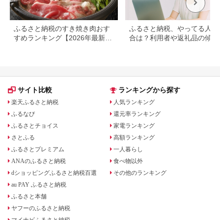
ふるさと納税のすき焼き肉おす
ふるさと納税、やってる人の
すめランキング【2026年最新
合は？利用者や返礼品の傾向
版】
とめ
サイト比較
ランキングから探す
楽天ふるさと納税
人気ランキング
ふるなび
還元率ランキング
ふるさとチョイス
家電ランキング
さとふる
高額ランキング
ふるさとプレミアム
一人暮らし
ANAのふるさと納税
食べ物以外
dショッピングふるさと納税百選
その他のランキング
au PAY ふるさと納税
ふるさと本舗
ヤフーのふるさと納税
マイナビふるさと納税