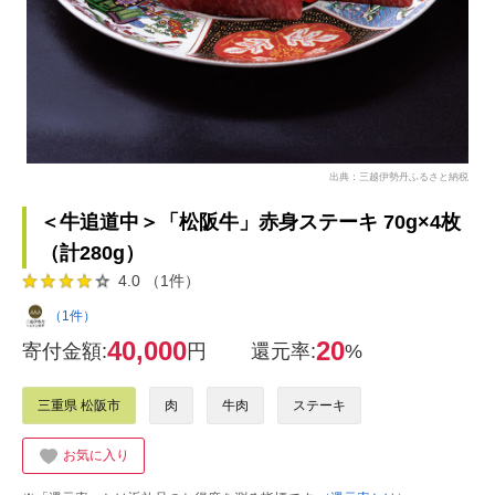
出典：三越伊勢丹ふるさと納税
＜牛追道中＞「松阪牛」赤身ステーキ 70g×4枚
（計280g）
4.0 （1件）
（1件）
40,000
20
寄付金額:
円
還元率:
%
三重県 松阪市
肉
牛肉
ステーキ
お気に入り