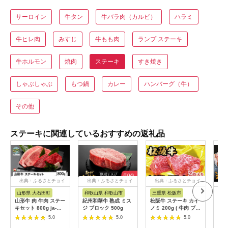
サーロイン
牛タン
牛バラ肉（カルビ）
ハラミ
牛ヒレ肉
みすじ
牛もも肉
ランプ ステーキ
牛ホルモン
焼肉
ステーキ
すき焼き
しゃぶしゃぶ
もつ鍋
カレー
ハンバーグ（牛）
その他
ステーキに関連しているおすすめの返礼品
出典：ふるさとチョイ
出典：ふるさとチョイ
出典：ふるさとチョイ
ス
ス
ス
山形県 大石田町
和歌山県 和歌山市
三重県 松阪市
滋
山形牛 肉 牛肉 ステー
紀州和華牛 熟成 ミス
松阪牛 ステーキ カイ
近江
キセット 800g ja-
ジ ブロック 500g
ノミ 200g ( 牛肉 ブラ
キ5
gnssx800
ンド牛 高級 和牛 国産
大助
5.0
5.0
5.0
牛 松阪牛 松坂牛 ステ