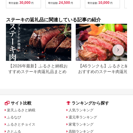
ーキ カイノミ 希少部
30,000
24,500
10,000
寄付金額:
円
寄付金額:
円
寄付金額:
円
寄付
位 牛肉 ステーキ 松阪
牛 牛肉 カイノミステ
ーキ 松阪牛 カイノミ
牛肉 松阪牛 ステーキ
ステーキの返礼品に関連している記事の紹介
冷凍 人気 おすすめ 三
重県 松阪市 松阪牛 )
【1-243】
【2026年最新】ふるさと納税お
【A5ランクも】ふるさと納
すすめステーキ肉返礼品まとめ
おすすめのステーキ肉返礼品
とめ
サイト比較
ランキングから探す
楽天ふるさと納税
人気ランキング
ふるなび
還元率ランキング
ふるさとチョイス
家電ランキング
さとふる
高額ランキング