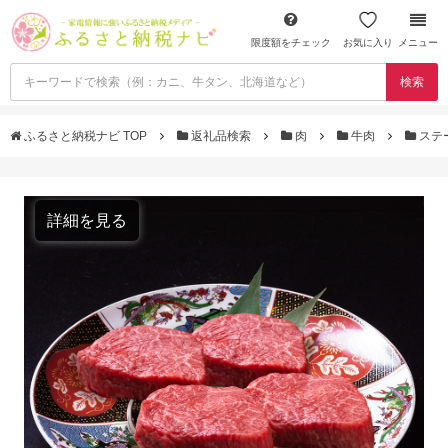
限度額をチェック
お気に入り
メニュー
検索
ふるさと納税ナビ TOP
返礼品検索
肉
牛肉
ステ
詳細を見る