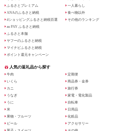
ふるさとプレミアム
一人暮らし
ANAのふるさと納税
食べ物以外
dショッピングふるさと納税百選
その他のランキング
au PAY ふるさと納税
ふるさと本舗
ヤフーのふるさと納税
マイナビふるさと納税
ポイント還元キャンペーン
人気の返礼品から探す
牛肉
定期便
いくら
商品券・金券
カニ
旅行券
うなぎ
家電・電化製品
うに
自転車
米
日用品
果物・フルーツ
化粧品
ビール
アクセサリー
菓子・スイーツ
その他