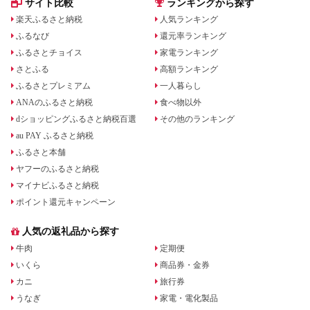
サイト比較
ランキングから探す
楽天ふるさと納税
人気ランキング
ふるなび
還元率ランキング
ふるさとチョイス
家電ランキング
さとふる
高額ランキング
ふるさとプレミアム
一人暮らし
ANAのふるさと納税
食べ物以外
dショッピングふるさと納税百選
その他のランキング
au PAY ふるさと納税
ふるさと本舗
ヤフーのふるさと納税
マイナビふるさと納税
ポイント還元キャンペーン
人気の返礼品から探す
牛肉
定期便
いくら
商品券・金券
カニ
旅行券
うなぎ
家電・電化製品