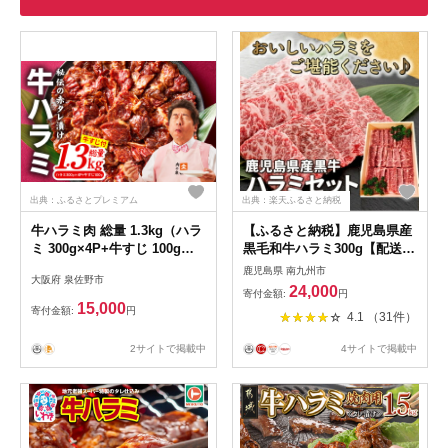
出典：ふるさとプレミアム
出典：楽天ふるさと納税
牛ハラミ肉 総量 1.3kg（ハラ
【ふるさと納税】鹿児島県産
ミ 300g×4P+牛すじ 100g）
黒毛和牛ハラミ300g【配送不
秘伝の赤タレ漬け
可地域：離島】【1185809】
鹿児島県 南九州市
大阪府 泉佐野市
24,000
寄付金額:
円
15,000
寄付金額:
円
4.1 （31件）
2サイトで掲載中
4サイトで掲載中