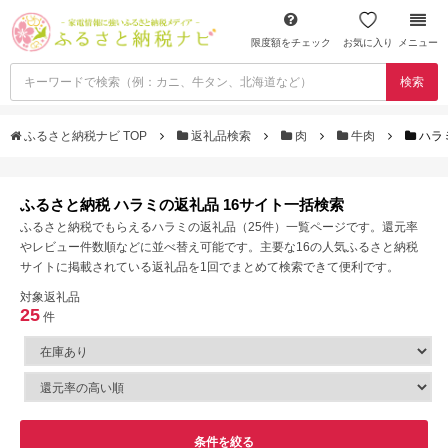
限度額をチェック
お気に入り
メニュー
検索
ふるさと納税ナビ TOP
返礼品検索
肉
牛肉
ハラ
ふるさと納税 ハラミの返礼品 16サイト一括検索
ふるさと納税でもらえるハラミの返礼品（25件）一覧ページです。還元率
やレビュー件数順などに並べ替え可能です。主要な16の人気ふるさと納税
サイトに掲載されている返礼品を1回でまとめて検索できて便利です。
対象返礼品
25
件
条件を絞る