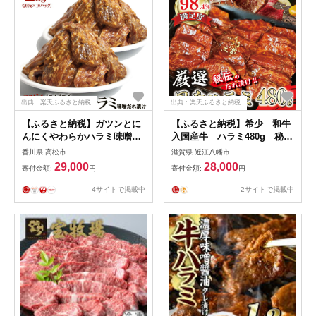
出典：楽天ふるさと納税
出典：楽天ふるさと納税
【ふるさと納税】ガツンとに
【ふるさと納税】希少 和牛
んにくやわらかハラミ味噌だ
入国産牛 ハラミ480g 秘伝
れ漬け2kg（200g×10） | 肉
の自家製タレ漬け
香川県 高松市
滋賀県 近江八幡市
お肉 にく 牛肉 ハラミ 牛ハラ
29,000
28,000
寄付金額:
円
寄付金額:
円
ミ にんにく 味噌だれ 味付き
情熱ホルモン 小分け 便利 食
4サイトで掲載中
2サイトで掲載中
品 ギフト 送料無料