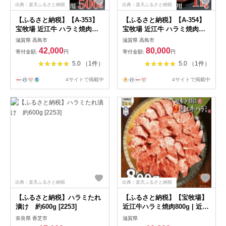
出典：楽天ふるさと納税
出典：楽天ふるさと納税
【ふるさと納税】【A-353】
【ふるさと納税】【A-354】
宝牧場 近江牛 ハラミ焼肉用
宝牧場 近江牛 ハラミ焼肉用
500g［高島屋選定品］
1kg［高島屋選定品］
滋賀県 高島市
滋賀県 高島市
42,000
80,000
寄付金額:
円
寄付金額:
円
5.0 （1件）
5.0 （1件）
4サイトで掲載中
4サイトで掲載中
出典：楽天ふるさと納税
出典：楽天ふるさと納税
【ふるさと納税】ハラミたれ
【ふるさと納税】【宝牧場】
漬け 約600g [2253]
近江牛ハラミ焼肉800g | 近江
ビーフ はらみ 焼き肉 800グ
奈良県 香芝市
滋賀県
ラム 肉 お肉 にく 食品 滋賀