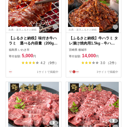
出典：楽天ふるさと納税
出典：楽天ふるさと納税
【ふるさと納税】味付き牛ハ
【ふるさと納税】牛ハラミ タ
ラミ 選べる内容量（200g〜
レ漬け焼肉用1.5kg - 牛ハラ
1.5kg）小分け 大容量 | 単品
ミ タレ漬け 焼肉用 500g×3P
福島県 いわき市
宮崎県 都城市
定期便 特製タレ 焼くだけ 手
牛肉 送料無料 14-3603 【宮
5,000
14,000
寄付金額:
円
寄付金額:
円
作業で加工 焼肉 お取り寄せ
崎県都城市は2年連続ふるさ
4.2 （9件）
3.0 （2件）
バーベキュー ふるさと納税は
と納税日本一！】
らみ ふるさと納税ハラミ 柔
1サイトで掲載中
3サイトで掲載中
らかい やわらかい 父の日 ス
ーパー マルト 新着