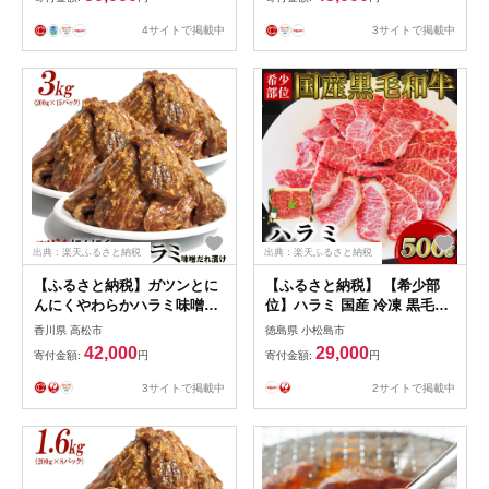
BBQ バーベキュー カルビ ホ
家[AVBO045]
ルモン レバー ハツ センマイ
4サイトで掲載中
3サイトで掲載中
セット 味噌 タレ SS6
出典：楽天ふるさと納税
出典：楽天ふるさと納税
【ふるさと納税】ガツンとに
【ふるさと納税】 【希少部
んにくやわらかハラミ味噌だ
位】ハラミ 国産 冷凍 黒毛和
れ漬け3kg（200g×15） | 肉
牛 500g 特選 黒毛和牛 牛肉
香川県 高松市
徳島県 小松島市
お肉 にく 食品 ギフト
焼肉 焼き肉 精肉 希少部位
42,000
29,000
寄付金額:
円
寄付金額:
円
BBQ はらみ 塩 味 徳島 小松
島
3サイトで掲載中
2サイトで掲載中