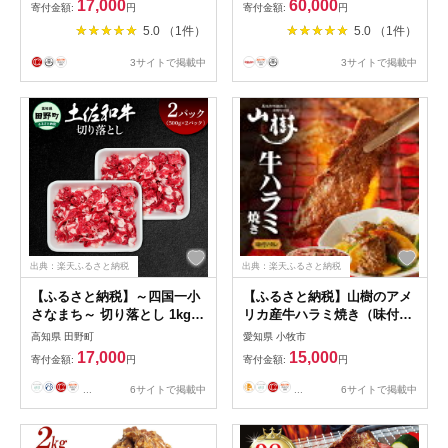
17,000
60,000
寄付金額:
円
寄付金額:
円
県産 贈答 ギフト 人気 おすす
5.0 （1件）
5.0 （1件）
め 送料無料
3サイトで掲載中
3サイトで掲載中
出典：楽天ふるさと納税
出典：楽天ふるさと納税
【ふるさと納税】～四国一小
【ふるさと納税】山樹のアメ
さなまち～ 切り落とし 1kg 1
リカ産牛ハラミ焼き（味付）
キロ 牛 牛肉 肉 お肉 赤身 和
500g
高知県 田野町
愛知県 小牧市
牛 土佐和牛 土佐黒牛 国産 お
17,000
15,000
寄付金額:
円
寄付金額:
円
いしい 炒め物 煮物 牛丼 肉じ
ゃが お取り寄せ 冷凍 配送 高
...
6サイトで掲載中
...
6サイトで掲載中
知県 田野町 ふるさとのうぜ
い 故郷納税 返礼品