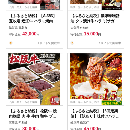
出典：楽天ふるさと納税
出典：楽天ふるさと納税
【ふるさと納税】【A-353】
【ふるさと納税】濃厚味噌醤
宝牧場 近江牛 ハラミ焼肉用
油 タレ漬け牛ハラミ(サガリ)
500g［高島屋選定品］
肉 小分け 個包装で便利！ (合
滋賀県 高島市
大分県 佐伯市
計1.2kg・300g×4p) 牛肉 焼
42,000
15,000
寄付金額:
円
寄付金額:
円
くだけ 簡単 焼肉 焼き肉 やき
にく 厚切り 肉厚 冷凍 BBQ
1サイトで掲載中
1サイトで掲載中
希少部位 【BD300】【西日本
畜産 (株)】
出典：楽天ふるさと納税
出典：楽天ふるさと納税
【ふるさと納税】 松阪牛 焼
【ふるさと納税】【3回定期
肉物語 肉 牛 牛肉 和牛 ブラ
便】【訳あり】味付けハラミ
ンド牛 高級 国産 霜降り 冷凍
1.5kg(250g×6パック) / ハラ
三重県 明和町
岐阜県 御嵩町
ふるさと 人気 焼肉 焼肉用
ミ 牛肉 焼肉 / 御嵩町 / 馬力
30,000
45,000
寄付金額:
円
寄付金額:
円