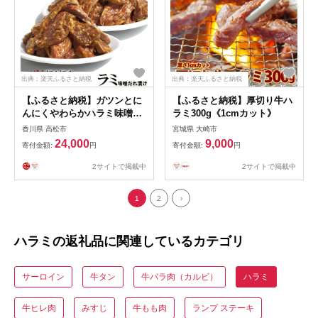
出典：楽天ふるさと納税
出典：楽天ふるさと納税
【ふるさと納税】ガツンとに
【ふるさと納税】厚切り牛ハ
んにくやわらかハラミ味噌だ
ラミ300g《1cmカット》
れ漬け1.6kg（200g×8） | 肉
香川県 高松市
宮城県 大崎市
お肉 にく 食品 ギフト
24,000
9,000
寄付金額:
円
寄付金額:
円
2サイトで掲載中
2サイトで掲載中
1
2
›
ハラミの返礼品に関連しているカテゴリ
サーロイン
牛タン
牛バラ肉（カルビ）
ハラミ
牛ヒレ肉
みすじ
牛もも肉
ランプ ステーキ