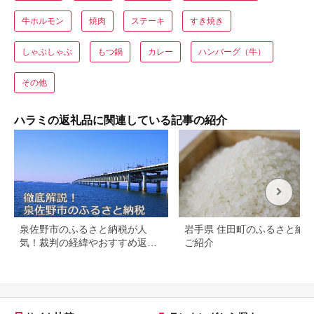
牛ホルモン
焼肉
ステーキ
すき焼き
しゃぶしゃぶ
もつ鍋
カレー
ハンバーグ（牛）
その他
ハラミの返礼品に関連している記事の紹介
泉佐野市のふるさと納税が人
岩手県 住田町のふるさと納
気！裁判の経緯やおすすめ返礼
ご紹介
品を解説