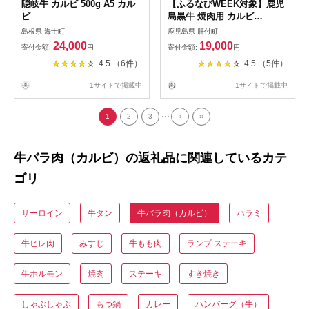
隠岐牛 カルビ 500g A5 カル
【ふるなびWEEK対象】鹿児
ビ
島黒牛 焼肉用 カルビ
600g【新村畜産】A01018
島根県 海士町
鹿児島県 肝付町
24,000
19,000
寄付金額:
円
寄付金額:
円
4.5 （6件）
4.5 （5件）
1サイトで掲載中
1サイトで掲載中
...
1
2
3
›
››
牛バラ肉（カルビ）の返礼品に関連しているカテ
ゴリ
サーロイン
牛タン
牛バラ肉（カルビ）
ハラミ
牛ヒレ肉
みすじ
牛もも肉
ランプ ステーキ
牛ホルモン
焼肉
ステーキ
すき焼き
しゃぶしゃぶ
もつ鍋
カレー
ハンバーグ（牛）