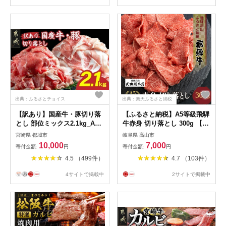
出典：ふるさとチョイス
出典：楽天ふるさと納税
【訳あり】国産牛・豚切り落
【ふるさと納税】A5等級飛騨
とし 部位ミックス2.1kg_AA-
牛赤身 切り落とし 300g 【日
2505_(都城市) 牛肉 豚肉 切り
付指定不可】 | ブランド牛 牛
宮崎県 都城市
岐阜県 高山市
落とし 部位ミックス 国産豚
肉 和牛 牝牛 雌牛 5等級 A5ラ
10,000
7,000
寄付金額:
円
寄付金額:
円
国産牛 2.1kg 冷凍 訳あり
ンク 切落し 薄切り 飛騨高山
4.5 （499件）
4.7 （103件）
熨斗 のし 天狗総本店
BP024VP
4サイトで掲載中
2サイトで掲載中