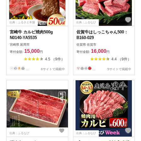
出典：ふるさと本舗
出典：ふるなび
宮崎牛 カルビ焼肉500g
佐賀牛はしっこちゃん500：
N0140-YA5535
B160-029
宮崎県 延岡市
佐賀県 佐賀市
15,000
16,000
寄付金額:
円
寄付金額:
円
4.5 （9件）
4.4 （9件）
...
6サイトで掲載中
...
5サイトで掲載中
出典：ふるなび
出典：ふるなび