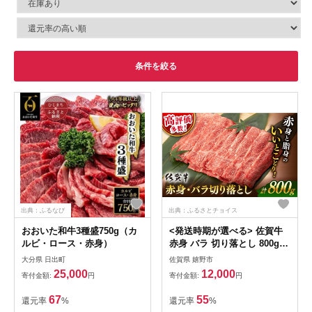
条件を絞る
出典：ふるなび
出典：ふるさとチョイス
おおいた和牛3種盛750g（カ
<発送時期が選べる> 佐賀牛
ルビ・ロース・赤身）
赤身 バラ 切り落とし 800g
400g×2【桑原畜産】
大分県 日出町
佐賀県 嬉野市
[NAB013] 佐賀牛 牛肉 佐賀県
25,000
12,000
寄付金額:
円
寄付金額:
円
産 黒毛和牛 ブランド牛 佐賀
牛 牛肉 A4 切り落とし きり
67
55
還元率
%
還元率
%
おとし 人気 佐賀牛 牛肉