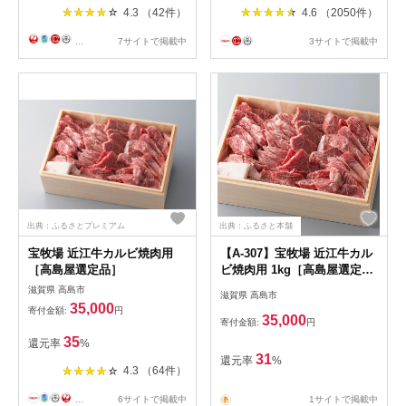
4.3 （42件）
4.6 （2050件）
...
7サイトで掲載中
3サイトで掲載中
出典：ふるさとプレミアム
出典：ふるさと本舗
宝牧場 近江牛カルビ焼肉用
【A-307】宝牧場 近江牛カル
［高島屋選定品］
ビ焼肉用 1kg［高島屋選定
品］
滋賀県 高島市
滋賀県 高島市
35,000
寄付金額:
円
35,000
寄付金額:
円
35
還元率
%
31
還元率
%
4.3 （64件）
...
6サイトで掲載中
1サイトで掲載中