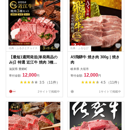
出典：ふるさとチョイス
出典：ふるなび
【最短1週間発送(単発商品の
A5飛騨牛 焼き肉 300g | 焼き
み)】特選 近江牛 焼肉 3種盛
肉
り 選べる 内容量 定期便 約
滋賀県 豊郷町
岐阜県 大垣市
400g～約1.2kg 3か月 6か月
12,000
12,000
寄付金額:
円
寄付金額:
円
牛肉 黒毛和牛 焼き肉 焼肉用
3.5 （11件）
4.5 （11件）
カルビ 赤身 霜降り 肉 和牛
日本三大和牛 ブランド牛 滋
2サイトで掲載中
1サイトで掲載中
賀県 豊郷町