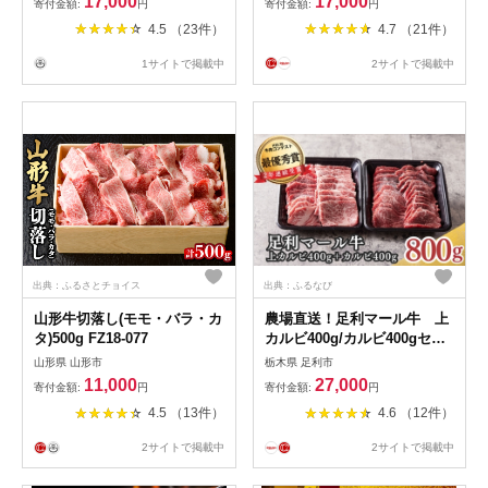
17,000
17,000
寄付金額:
円
寄付金額:
円
ト 飛騨高山 ながせ食品
4.5 （23件）
4.7 （21件）
FH012VP
1サイトで掲載中
2サイトで掲載中
出典：ふるさとチョイス
出典：ふるなび
山形牛切落し(モモ・バラ・カ
農場直送！足利マール牛 上
タ)500g FZ18-077
カルビ400g/カルビ400gセッ
ト F7Z-267
山形県 山形市
栃木県 足利市
11,000
27,000
寄付金額:
円
寄付金額:
円
4.5 （13件）
4.6 （12件）
2サイトで掲載中
2サイトで掲載中