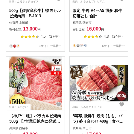
出典：ふるさとチョイス
出典：ふるさとプレミアム
500g【佐賀産和牛】特選カル
限定 牛肉 A4～A5 博多 和牛
ビ焼肉用 B-1013
切落とし 合計
1000g（500g×2p）計1kg 肩
佐賀県 上峰町
福岡県 朝倉市
ロース 赤身 バラ カルビ 配送
13,000
16,000
寄付金額:
円
寄付金額:
円
不可：離島
4.5 （27件）
4.3 （24件）
3サイトで掲載中
...
6サイトで掲載中
出典：ふるなび
出典：ふるさとチョイス
【神戸牛 牝】バラカルビ焼肉
5等級 飛騨牛 焼肉 (もも、バ
500g 【7営業日以内に発送
ラ) 盛り合わせ 400g | 食べ比
(kawagishi-1)
べ 詰め合わせ BBQ お取り寄
兵庫県 西脇市
岐阜県 高山市
せ 牛肉 和牛 グルメ 焼肉セッ