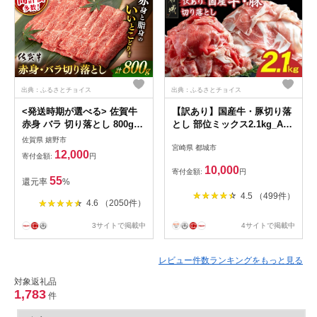
出典：ふるさとチョイス
出典：ふるさとチョイス
<発送時期が選べる> 佐賀牛
【訳あり】国産牛・豚切り落
赤身 バラ 切り落とし 800g
とし 部位ミックス2.1kg_AA-
400g×2【桑原畜産】
2505_(都城市) 牛肉 豚肉 切り
佐賀県 嬉野市
宮崎県 都城市
[NAB013] 佐賀牛 牛肉 佐賀県
落とし 部位ミックス 国産豚
12,000
寄付金額:
円
産 黒毛和牛 ブランド牛 佐賀
国産牛 2.1kg 冷凍 訳あり
10,000
寄付金額:
円
牛 牛肉 A4 切り落とし きり
55
還元率
%
おとし 人気 佐賀牛 牛肉
4.5 （499件）
4.6 （2050件）
3サイトで掲載中
4サイトで掲載中
レビュー件数ランキングをもっと見る
対象返礼品
1,783
件