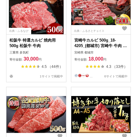
出典：ふるなび
出典：ふるさとチョイス
松阪牛 特選カルビ 焼肉用
宮崎牛カルビ 500g_18-
500g 松阪牛 牛肉
4205_(都城市) 宮崎牛 牛肉 カ
ルビ 500g 焼肉 BBQ バーベ
三重県 多気町
宮崎県 都城市
キュー ギフト 贈答用
30,000
18,000
寄付金額:
円
寄付金額:
円
4.5 （44件）
4.3 （33件）
1サイトで掲載中
...
6サイトで掲載中