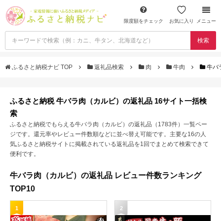
限度額をチェック
お気に入り
メニュー
検索
ふるさと納税ナビ TOP
返礼品検索
肉
牛肉
牛バ
ふるさと納税 牛バラ肉（カルビ）の返礼品 16サイト一括検
索
ふるさと納税でもらえる牛バラ肉（カルビ）の返礼品（1783件）一覧ペー
ジです。還元率やレビュー件数順などに並べ替え可能です。主要な16の人
気ふるさと納税サイトに掲載されている返礼品を1回でまとめて検索できて
便利です。
牛バラ肉（カルビ）の返礼品 レビュー件数ランキング
TOP10
1
2