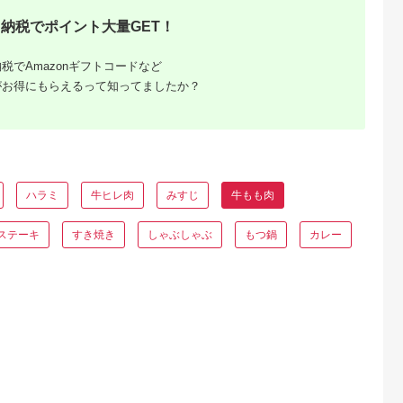
納税でポイント大量GET！
るさとチョイ
出典：ふるさとチョイ
出典：ふるさとプレミ
出典：ふるさとチョ
ス
ス
アム
宮町
山形県 尾花沢市
香川県 土庄町
熊本県 人吉市
税でAmazonギフトコードなど
博多和牛ミニス
尾花沢牛 赤身ブロッ
小豆島 オリーブ牛 モ
【3ヶ月定期便】熊本
がお得にもらえるって知ってましたか？
定期便：全１
ク 食べ比べ モモ400g
モ肉 しゃぶしゃぶ用
県産 あか牛 モモステ
カタ400g 計800g ロ
380g 和牛 黒毛和牛
ーキ 約500g (約
5.0
5.0
5.0
5.0
ーストビーフ用 ja-
ブランド牛 国産牛 国
250g×2パック) 計
00,000
22,000
22,000
45,000
oglns800
産牛肉 牛肉 牛 お肉
1.5kg
円
寄付金額:
円
寄付金額:
円
寄付金額:
円
肉 しゃぶしゃぶ用肉
しゃぶしゃぶ肉 牛も
も肉 牛もも 食品 香川
香川県 土庄町
ハラミ
牛ヒレ肉
みすじ
牛もも肉
ステーキ
すき焼き
しゃぶしゃぶ
もつ鍋
カレー