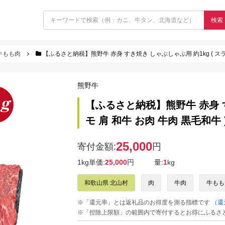
検索
牛もも肉
【ふるさと納税】熊野牛 赤身 すき焼き しゃぶしゃぶ用 約1kg ( スライ
熊野牛
【ふるさと納税】熊野牛 赤身 す
モ 肩 和牛 お肉 牛肉 黒毛和牛 
25,000
寄付金額:
円
1kg単価:
25,000
円
量:
1
kg
和歌山県 北山村
肉
牛肉
牛もも
※「還元率」とは返礼品のお得度を測る指標です
（還
※「控除上限額」の範囲内で寄付するとお得にふるさ