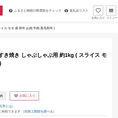
ふるさと納税の
限度額をチェック
返礼品リスト
お気に入り
メニュー
ス モモ 肩 和牛 お肉 牛肉 黒毛和牛 )
き焼き しゃぶしゃぶ用 約1kg ( スライス モ
)
お気に入り
肉
元率とは）
と納税できます
（控除上限額を調べる）