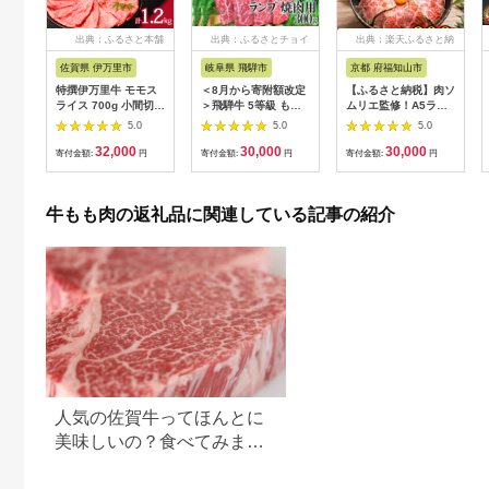
出典：ふるさと本舗
出典：ふるさとチョイ
出典：楽天ふるさと納
ス
税
佐賀県 伊万里市
岐阜県 飛騨市
京都 府福知山市
特撰伊万里牛 モモス
＜8月から寄附額改定
【ふるさと納税】肉ソ
ライス 700g 小間切れ
＞飛騨牛 5等級 もも
ムリエ監修！A5ラン
500g セット 044-
肉レア部位 ランプ 焼
ク厳選和牛ローストビ
5.0
5.0
5.0
J1104
肉用300ｇ 飛騨市推
ーフ(300g×2本・計
32,000
30,000
30,000
奨特産品 古里精肉店
600g) ローストビーフ
寄付金額:
円
寄付金額:
円
寄付金額:
円
牛肉 和牛 肉 焼肉 熨
A5ランク 和牛 レシピ
斗掛け 熨斗掛け
ギフト 贈答 贈答品 お
30000円 3万円
中元 お歳暮 詰め合わ
牛もも肉の返礼品に関連している記事の紹介
[C0043ch]
せ市 【fc-AX001】
【肉のABCフーズ福
知山店】
人気の佐賀牛ってほんとに
美味しいの？食べてみまし
た！