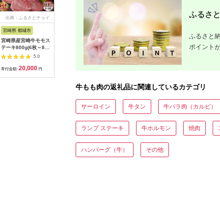
ふるさと
出典：ふるさとチョイ
出典：楽天ふるさと納
出典：ふるさと本舗
出典：ふ
ス
税
宮崎県 都城市
和歌山県 那智勝浦町
佐賀県 伊万里市
福岡県 新
ふるさと納
宮崎県産宮崎牛モモス
【ふるさと納税】熊野
伊万里牛 A5 赤身3回
K039.
ポイント
テーキ800g(6枚～8
牛ももすき焼肉500グ
定期便 モモスライス
テーキ（
枚)_AC-8915_(都城
ラム（冷凍） | 那智勝
入りすき焼き 焼肉
２回）
5.0
5.0
5.0
市) 宮崎牛 モモステー
浦町 熊野牛 すき焼き
999-J624
20,000
18,000
63,000
2
キ 霜降り あっさり 真
肉 人気 おすすめ 冷凍
寄付金額:
円
寄付金額:
円
寄付金額:
円
寄付金額:
空
肉料理 グルメ 贅沢 焼
肉 和食 お取り寄せ 送
牛もも肉の返礼品に関連しているカテゴリ
料無料 ふるさと納税
サーロイン
牛タン
牛バラ肉（カルビ）
ランプ ステーキ
牛ホルモン
焼肉
ハンバーグ（牛）
その他