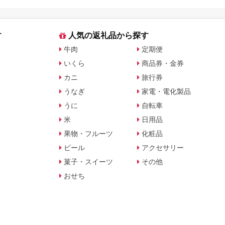
す
人気の返礼品から探す
牛肉
定期便
いくら
商品券・金券
カニ
旅行券
うなぎ
家電・電化製品
うに
自転車
米
日用品
果物・フルーツ
化粧品
ビール
アクセサリー
菓子・スイーツ
その他
おせち