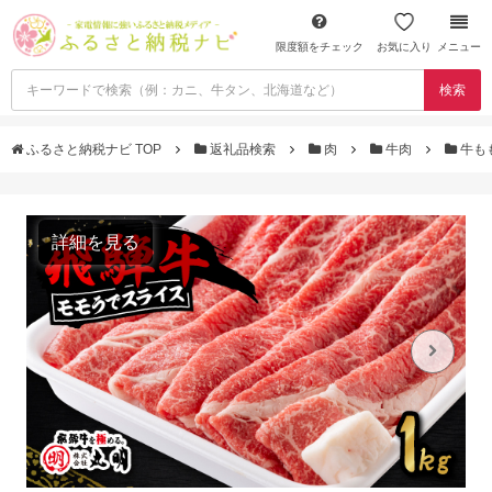
限度額をチェック
お気に入り
メニュー
検索
ふるさと納税ナビ TOP
返礼品検索
肉
牛肉
牛も
詳細を見る