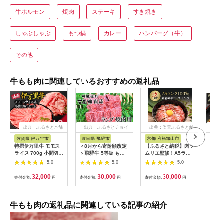
牛ホルモン
焼肉
ステーキ
すき焼き
しゃぶしゃぶ
もつ鍋
カレー
ハンバーグ（牛）
その他
牛もも肉に関連しているおすすめの返礼品
出典：ふるさと本舗
出典：ふるさとチョイ
出典：楽天ふるさと納
出
ス
税
佐賀県 伊万里市
岐阜県 飛騨市
京都 府福知山市
宮
特撰伊万里牛 モモス
＜8月から寄附額改定
【ふるさと納税】肉ソ
宮崎
ライス 700g 小間切れ
＞飛騨牛 5等級 もも
ムリエ監修！A5ラン
テー
500g セット 044-
肉レア部位 ランプ 焼
ク厳選和牛ローストビ
枚)_
5.0
5.0
5.0
J1104
肉用300ｇ 飛騨市推
ーフ(300g×2本・計
市)
奨特産品 古里精肉店
600g) ローストビーフ
キ 
32,000
30,000
30,000
寄付金額:
円
寄付金額:
円
寄付金額:
円
寄付
牛肉 和牛 肉 焼肉 熨
A5ランク 和牛 レシピ
空
斗掛け 熨斗掛け
ギフト 贈答 贈答品 お
30000円 3万円
中元 お歳暮 詰め合わ
[C0043ch]
せ市 【fc-AX001】
牛もも肉の返礼品に関連している記事の紹介
【肉のABCフーズ福
知山店】