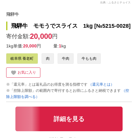
出典：ふるさとチョイス
飛騨牛
飛騨牛 モモうでスライス 1kg [№5215-0028]
20,000
寄付金額:
円
1kg単価:
20,000
円
量:
1
kg
岐阜県 養老町
肉
牛肉
牛もも肉
お気に入り
※「還元率」とは返礼品のお得度を測る指標です
（還元率とは）
※「控除上限額」の範囲内で寄付するとお得にふるさと納税できます
（控
除上限額を調べる）
詳細を見る