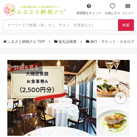
限度額をチェック
お気に入り
メニュー
検索
ふるさと納税ナビ TOP
返礼品検索
旅行・チケット・カタログ
詳細を見る