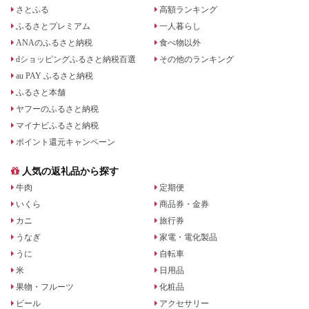
さとふる
高額ランキング
ふるさとプレミアム
一人暮らし
ANAのふるさと納税
食べ物以外
dショッピングふるさと納税百選
その他のランキング
au PAY ふるさと納税
ふるさと本舗
ヤフーのふるさと納税
マイナビふるさと納税
ポイント還元キャンペーン
人気の返礼品から探す
牛肉
定期便
いくら
商品券・金券
カニ
旅行券
うなぎ
家電・電化製品
うに
自転車
米
日用品
果物・フルーツ
化粧品
ビール
アクセサリー