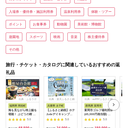
入場券・優待券・施設利用券
温泉利用券
体験・ツアー
ポイント
お食事券
動物園
美術館・博物館
遊園地
スポーツ
映画
音楽
株主優待券
その他
旅行・チケット・カタログに関連しているおすすめの返
礼品
出典：ふるラボ
出典：楽天ふるさと納
出典：auPAYふるさと納
出典
税
税
福岡県 岡垣町
兵庫県 太子町
群馬県 富岡市
長
海を見ながら特上鮨を
【ふるさと納税】ホテ
富岡市ゴルフ場利用券
旅行
堪能！ ぶどうの樹 鮨
ルdeデイキャンプ体
(45,000円相当額) ゴ
運転
屋台ペア お食事券 海
験チケット
ルフ チケット 平日 土
列車
5.0
5.0
5.0
鮮 海 屋台 食事 ペア
【1364991】
日 祝日 プレー券 関東
験 
福岡県 岡垣町
群馬県 首都圏 F20E-
列車