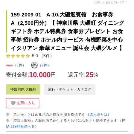
出典：ふるさとプレミアム
159-2009-01 A-10.大磯迎賓舘 お食事券
A（2,500円分）【 神奈川県 大磯町 ダイニング
ギフト券 ホテル特典券 食事券プレゼント お食
事券 招待券 ホテル内サービス 有機野菜を中心
イタリアン 豪華メニュー 誕生会 大磯グルメ 】
5.0 （3件）
（1件）
（2件）
10,000
25
寄付金額:
円
還元率:
%
神奈川県 大磯町
旅行・チケット・カタログ
お気に入り
※「還元率」とは返礼品のお得度を測る指標です
（還元率とは）
※「控除上限額」の範囲内で寄付するとお得にふるさと納税できます
（控
除上限額を調べる）