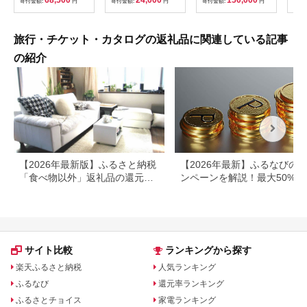
68,500
24,000
150,000
寄付金額:
円
寄付金額:
円
寄付金額:
円
寄付
382
ども
県
旅行・チケット・カタログの返礼品に関連している記事
の紹介
【2026年最新版】ふるさと納税
【2026年最新】ふるなびの
「食べ物以外」返礼品の還元率
ンペーンを解説！最大50%還
ランキング！
も
サイト比較
ランキングから探す
楽天ふるさと納税
人気ランキング
ふるなび
還元率ランキング
ふるさとチョイス
家電ランキング