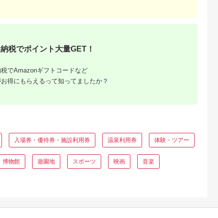
ペア チケット 食事券
レストラン 東京キュ
イジーヌ フランス料
理 東京 墨田区
納税でポイント大量GET！
税でAmazonギフトコードなど
がお得にもらえるって知ってましたか？
と納税
もらえるお
入場券・優待券・施設利用券
温泉利用券
体験・ツアー
・博物館
遊園地
スポーツ
映画
音楽