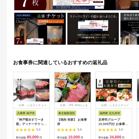
お食事券に関連しているおすすめの返礼品
出典：ふるさとチョイ
出典：JRE MALLふる
出典：ふるさとチョイ
ス
さと納税
ス
兵庫県 神戸市
東京都新宿区
福岡県 北九州市
「神戸菊水すてーき
【焼肉 幸家】 お食事
京寿司グループ
屋」ディナーチケット
券
10,000円分 お食事券
（2枚）
1000円×10枚 食事チ
5.0
5.0
5.0
ケット チケット 寿司
80,000
10,000
34,000
福岡県 北九州市
寄付金額:
円
寄付金額:
円
寄付金額:
円