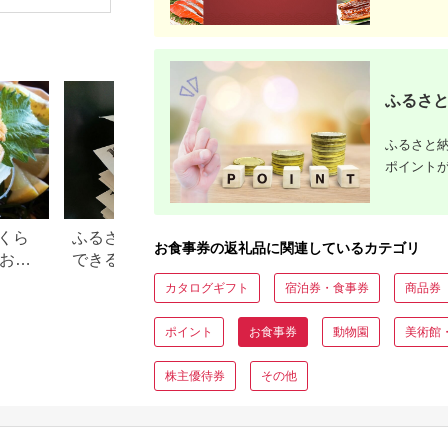
場券 優待券 チケット
ホテル 竹園芦屋 宿泊
素泊まり 朝食付き 1
泊2食付き サウナ付き
大浴場 レストラン カ
フェ 食事 ランチ ディ
ナー】
ふるさと
ふるさと納
ポイント
くら
ふるさと納税で15万円寄付
【2026年】ふるさ
お食事券の返礼品に関連しているカテゴリ
？おす
できる年収は？家電などお
100万円の寄付で
すすめ返礼品も
すすめ返礼品！
カタログギフト
宿泊券・食事券
商品券
ポイント
お食事券
動物園
美術館
株主優待券
その他