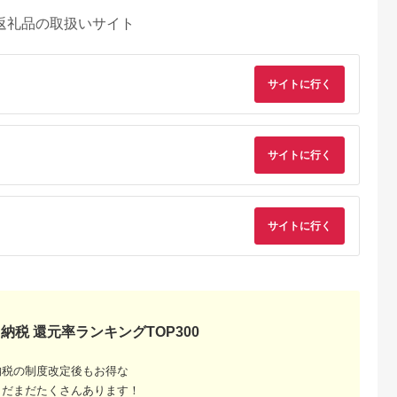
返礼品の取扱いサイト
サイトに行く
サイトに行く
サイトに行く
るさとチョイ
出典：ふるさとプレミ
出典：ふるさとチョイ
出典：ふるさとチョ
ス
アム
ス
御山町
東京都墨田区
東京都渋谷区
兵庫県 神戸市
納税 還元率ランキングTOP300
来』の特撰牛
東京スカイツリー ラ
お花屋さんのカフェ
「ホテル ラ・スイー
お食事券 4
ンチ 雅 コース ペアチ
ランチセットご利用券
ト神戸ハーバーラン
31614】
ケット 有効期間6ヶ月
ド」レストランディ
納税の制度改定後もお得な
5.0
5.0
5.0
5.0
Sky Restaurant 634
ー券
まだまだたくさんあります！
2,000
75,000
7,000
100,000
スカイツリー 入場券
円
寄付金額:
円
寄付金額:
円
寄付金額:
円