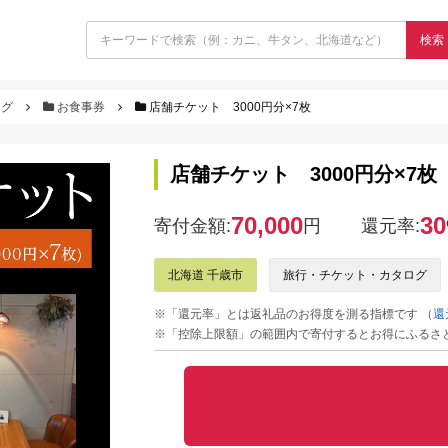
検索
ログ
お食事券
店舗チケット 3000円分×7枚
店舗チケット 3000円分×7枚
70,000
30
寄付金額:
円
還元率:
北海道 千歳市
旅行・チケット・カタログ
※「還元率」とは返礼品のお得度を測る指標です
（還
※「控除上限額」の範囲内で寄付するとお得にふるさ