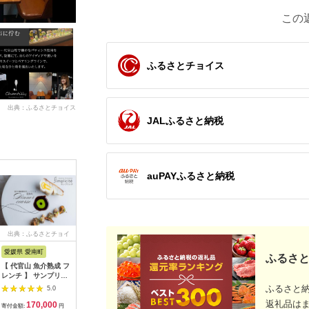
この
ふるさとチョイス
出典：ふるさとチョイス
JALふるさと納税
auPAYふるさと納税
出典：ふるさとチョイ
出典：ふるさとチョイ
出典：ふるさとチョイ
出典：ふ
ス
ス
ス
愛媛県 愛南町
兵庫県 芦屋市
石川県 金沢市
京都 府久
ふるさと
【 代官山 魚介熟成 フ
【ふるさと納税】「ホ
料亭金城樓のお食事券
『多来多
レンチ 】 サンプリシ
テル竹園芦屋」ご宿泊
(ペア）
肉コース
テ 「 愛南町 ディナー
・ ご飲食券 20000円
名様分【11
ふるさと
5.0
5.0
5.0
コース 」 食事券 2名
分 (1000円×20枚)
返礼品は
170,000
67,000
100,000
7
様分
【宿泊券 お食事券 入
寄付金額:
円
寄付金額:
円
寄付金額:
円
寄付金額: