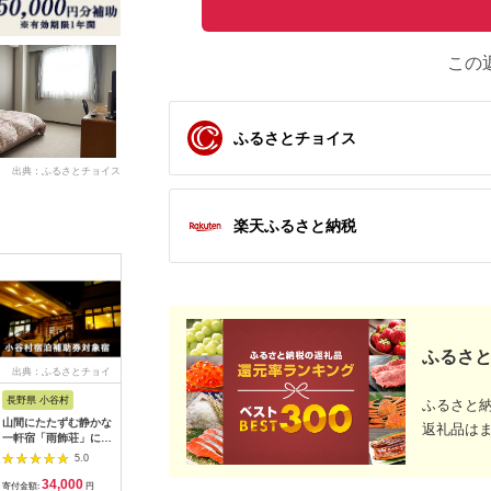
この
ふるさとチョイス
出典：ふるさとチョイス
楽天ふるさと納税
ふるさと
出典：ふるさとチョイ
出典：ふるさとチョイ
出典：ふるさとチョイ
出典：ふ
ス
ス
ス
長野県 小谷村
大阪府 泉佐野市
熊本県 熊本市
兵庫県 神
ふるさと
山間にたたずむ静かな
ホテル日航関西空港
【レフ熊本 by ベッセ
神戸どう
返礼品は
一軒宿「雨飾荘」に泊
利用券（3,000円分）
ルホテルズ】ご宿泊券
券付「神
まる！小谷村宿泊券
【旅行 宿泊 出張 前泊
モデレートルーム 2名
ホテル」
5.0
5.0
5.0
10,000円分
後泊 ファミリー 空港
様 朝食付 チケット ご
（2名1室
34,000
10,000
65,000
1
ターミナルビル 徒歩
利用券 ペア宿泊券
寄付金額:
円
寄付金額:
円
寄付金額:
円
寄付金額: