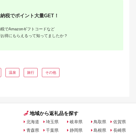
泊 旅行券 旅行 ホテル
ト プライベート空間
プール 温泉 オーシャ
地産地消 レストラン
ンビュー 1泊2日 バイ
ショップ ミュージア
納税でポイント大量GET！
キング 飲み放題 割引
ム 八ヶ岳 観光
クーポン 千葉県 木更
津市 送料無料
税でAmazonギフトコードなど
がお得にもらえるって知ってましたか？
るさと納
温泉
旅行
その他
地域から返礼品を探す
北海道
埼玉県
岐阜県
鳥取県
佐賀県
青森県
千葉県
静岡県
島根県
長崎県