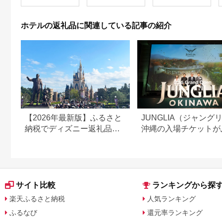
１本★
ホテルの返礼品に関連している記事の紹介
【2026年最新版】ふるさと
JUNGLIA（ジャング
納税でディズニー返礼品は
沖縄の入場チケットが
もらえる？ホテル・チケッ
さと納税でもらえる！
ト・公式グッズを徹底解説
サイト比較
ランキングから探
楽天ふるさと納税
人気ランキング
ふるなび
還元率ランキング