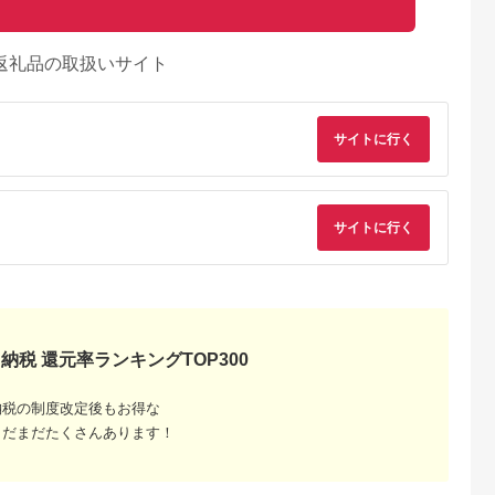
返礼品の取扱いサイト
サイトに行く
サイトに行く
納税 還元率ランキングTOP300
るさとチョイ
出典：ふるさとチョイ
出典：ふるさとチョイ
出典：ふるさとチョ
ス
ス
ス
戸市
千葉県 木更津市
山梨県 北杜市
千葉県 浦安市
納税の制度改定後もお得な
ぶつ王国入場
KA001 龍宮城スパホ
清里高原 清泉寮 ホテ
ホテルオークラ東京
まだまだたくさんあります！
戸ポートピア
テル三日月「龍宮亭」
ル＆コテージ 宿泊補
イ ギフト券30,000
宿泊プラン
基準室 大人２名 宿
助券 (30,000円分)
円分
5.0
5.0
5.0
5.0
）1泊朝食付
泊券 （平日限定） ふ
【選べる ホテルorコ
00,000
133,000
100,000
100,000
るさと納税 宿泊券 宿
テージ】 宿泊 チケッ
円
寄付金額:
円
寄付金額:
円
寄付金額:
円