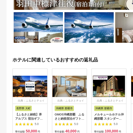
ホテルに関連しているおすすめの返礼品
出典：ふるさとチョイ
出典：ふるさとチョイ
出典：ふるさとチョイ
ス
ス
ス
長野県 大町
沖縄県 那覇市
沖縄県 那覇市
【ふるさと納税】界
OMO5沖縄那覇 ふる
メルキュールホテル沖
アルプス 宿泊ギフト
さと納税宿泊ギフト券
縄那覇 スタンダード
券（15,000円分）
(12,000円)
ルーム（1泊朝食付き
5.0
5.0
5.0
【星野リゾート】
ペア宿泊券） ★特典
50,000
40,000
100,000
スパークリングワイン
寄付金額:
円
寄付金額:
円
寄付金額:
円