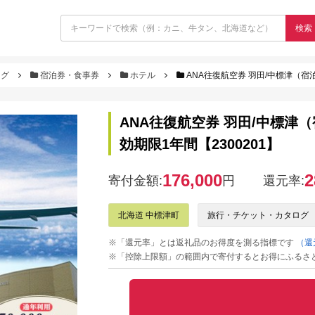
検索
ログ
宿泊券・食事券
ホテル
ANA往復航空券 羽田/中標津（宿泊
ANA往復航空券 羽田/中標津（
効期限1年間【2300201】
176,000
2
寄付金額:
円
還元率:
北海道 中標津町
旅行・チケット・カタログ
※「還元率」とは返礼品のお得度を測る指標です
（還
※「控除上限額」の範囲内で寄付するとお得にふるさ