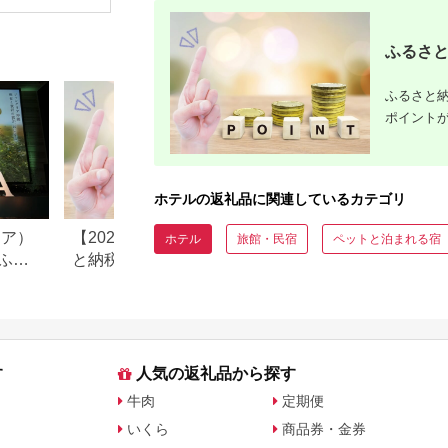
直結】
ふるさと
ふるさと納
ポイント
ホテルの返礼品に関連しているカテゴリ
リア）
【2025年10月以降】ふるさ
長野県小谷村のふ
ホテル
旅館・民宿
ペットと泊まれる宿
ふる
と納税でポイントは貯ま
税のご紹介
る？ポータル還元廃止後
の“今できる”獲得方法を解説
す
人気の返礼品から探す
牛肉
定期便
いくら
商品券・金券