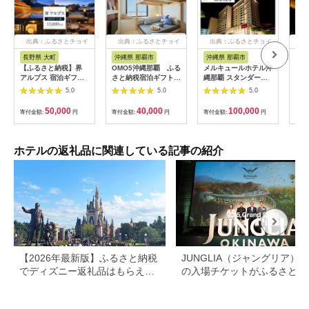
出典：ふるさとチョイ
出典：ふるさとチョイ
出典：ふるさとチョイ
出
ス
ス
ス
長野県 大町
沖縄県 那覇市
沖縄県 那覇市
長
【ふるさと納税】界
OMO5沖縄那覇 ふる
メルキュールホテル沖
山間
アルプス 宿泊ギフト
さと納税宿泊ギフト券
縄那覇 スタンダード
一軒
券（15,000円分）
(12,000円)
ルーム（1泊朝食付き
まる
5.0
5.0
5.0
【星野リゾート】
ペア宿泊券） ★特典
10,
スパークリングワイン
50,000
40,000
100,000
寄付金額:
円
寄付金額:
円
寄付金額:
円
寄付
１本★
ホテルの返礼品に関連している記事の紹介
【2026年最新版】ふるさと納税
JUNGLIA（ジャングリア）
でディズニー返礼品はもらえ
の入場チケットがふるさと納
る？ホテル・チケット・公式グ
でもらえる！
ッズを徹底解説