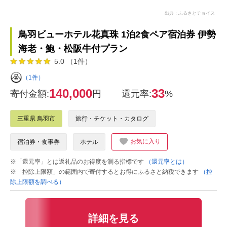
出典：ふるさとチョイス
鳥羽ビューホテル花真珠 1泊2食ペア宿泊券 伊勢
海老・鮑・松阪牛付プラン
5.0 （1件）
（1件）
140,000
33
寄付金額:
円
還元率:
%
三重県 鳥羽市
旅行・チケット・カタログ
お気に入り
宿泊券・食事券
ホテル
※「還元率」とは返礼品のお得度を測る指標です
（還元率とは）
※「控除上限額」の範囲内で寄付するとお得にふるさと納税できます
（控
除上限額を調べる）
詳細を見る