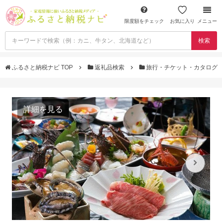
限度額をチェック
お気に入り
メニュー
検索
ふるさと納税ナビ TOP
返礼品検索
旅行・チケット・カタログ
詳細を見る