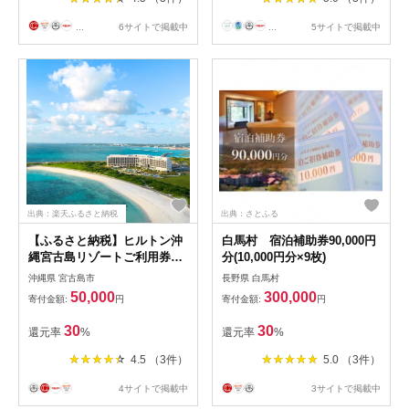
...
6サイトで掲載中
...
5サイトで掲載中
出典：楽天ふるさと納税
出典：さとふる
【ふるさと納税】ヒルトン沖
白馬村 宿泊補助券90,000円
縄宮古島リゾートご利用券
分(10,000円分×9枚)
【15,000円】(JQ002)
沖縄県 宮古島市
長野県 白馬村
50,000
300,000
寄付金額:
円
寄付金額:
円
30
30
還元率
%
還元率
%
4.5 （3件）
5.0 （3件）
4サイトで掲載中
3サイトで掲載中