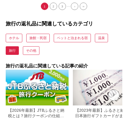
...
1
2
3
›
››
旅行の返礼品に関連しているカテゴリ
ホテル
旅館・民宿
ペットと泊まれる宿
温泉
旅行
その他
旅行の返礼品に関連している記事の紹介
【2026年最新】JTBふるさと納
【2023年最新】ふるさと納
税とは？旅行クーポンの仕組
日本旅行ギフトカードがまだ
み・使い方をわかりやすく解説
らえる⁉