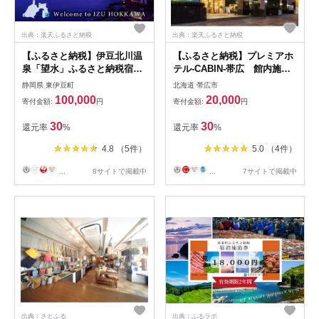
出典：楽天ふるさと納税
出典：楽天ふるさと納税
【ふるさと納税】伊豆北川温
【ふるさと納税】プレミアホ
泉「望水」ふるさと納税宿泊
テル-CABIN-帯広 館内施設
ギフト券（30000円分）
利用券(1,000円×6枚)
静岡県 東伊豆町
北海道 帯広市
E011／チケット 温泉宿 ギ
【1206760】
100,000
20,000
寄付金額:
円
寄付金額:
円
フト券 静岡県 東伊豆町
30
30
還元率
%
還元率
%
4.8 （5件）
5.0 （4件）
...
8サイトで掲載中
...
7サイトで掲載中
出典：さとふる
出典：ふるラボ