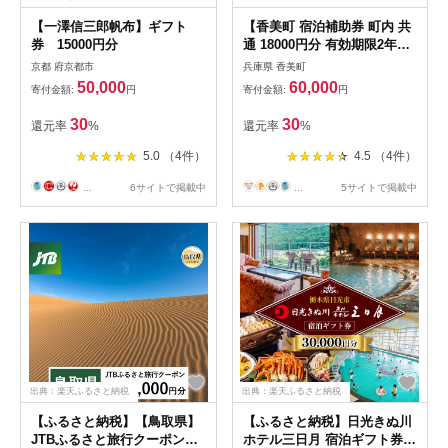
【一澤信三郎帆布】ギフト
【香美町 宿泊補助券 町内 共
券 15000円分
通 18000円分 有効期限2年】
母の日 ギフト ギフト包装い
京都 府京都市
兵庫県 香美町
たします！発送目安：入金確
50,000
60,000
寄付金額:
円
寄付金額:
円
認後7日以内で発送します。
大人気 ふるさと納税 宿泊券
30
30
還元率
%
還元率
%
助成券 香住 村岡 小代 兵庫県
日本海 松葉ガニ 香住ガニ せ
5.0 （4件）
4.5 （4件）
こがに かにすき かに宿 のど
ぐろ 活イカ ほたるいか 但馬
...
6サイトで掲載中
...
5サイトで掲載中
牛 あまるべ鉄橋 余部鉄橋 ク
リスタルタワー ハチ北スキー
場 おじろスキー場 60000円
25-06
出典：楽天ふるさと納税
出典：楽天ふるさと納税
【ふるさと納税】【鳥取県】
【ふるさと納税】日光きぬ川
JTBふるさと旅行クーポン
ホテル三日月 宿泊ギフト券