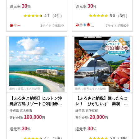
ヨーロピアンテイスト クラシ
30
30
還元率
%
還元率
%
ック 東山の眺望 ホテル 宿泊
ギフト券 割引券 割引 チケッ
4.7 （4件）
5.0 （3件）
ト 宿泊券 人気 おすすめ ホテ
ル 宿泊 旅行 観光 グルメ ふ
3サイトで掲載中
...
7サイトで掲載中
るさと納税 ］
出典：楽天ふるさと納税
出典：楽天ふるさと納税
【ふるさと納税】ヒルトン沖
【ふるさと納税】迷ったらコ
縄宮古島リゾートご利用券
レ！ ひがしいず 満喫 宿
【30,000円】(JQ001)
泊 補助券 （6千円分）
沖縄県 宮古島市
静岡県 東伊豆町
B001／静岡県 東伊豆町
100,000
20,000
寄付金額:
円
寄付金額:
円
30
30
還元率
%
還元率
%
4.5 （3件）
5.0 （3件）