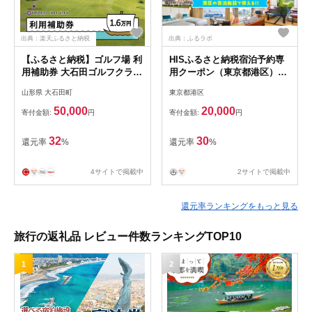
出典：楽天ふるさと納税
出典：ふるラボ
【ふるさと納税】ゴルフ場 利
HISふるさと納税宿泊予約専
用補助券 大石田ゴルフクラブ
用クーポン（東京都港区）
利用補助券 16000円
6,000円分
山形県 大石田町
東京都港区
50,000
20,000
寄付金額:
円
寄付金額:
円
32
30
還元率
%
還元率
%
4サイトで掲載中
2サイトで掲載中
還元率ランキングをもっと見る
旅行の返礼品 レビュー件数ランキングTOP10
1
2