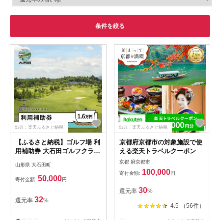
条件を絞る
出典：楽天ふるさと納税
出典：楽天ふるさと納税
【ふるさと納税】ゴルフ場 利
京都府京都市の対象施設で使
用補助券 大石田ゴルフクラブ
える楽天トラベルクーポン
利用補助券 16000円
京都 府京都市
山形県 大石田町
100,000
寄付金額:
円
50,000
寄付金額:
円
30
還元率
%
32
還元率
%
4.5 （56件）