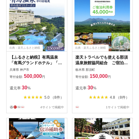
出典：楽天ふるさと納税
出典：楽天ふるさと納税
【ふるさと納税】有馬温泉
楽天トラベルでも使える那須
「有馬グランドホテル」「中
温泉旅館協同組合 ご宿泊利
の坊瑞苑」 中の坊ギフトク
用券45,000円分 宿泊 旅行 チ
兵庫県 神戸市
栃木県 那須町
ーポン（150000円相当） | 名
ケット クーポン 宿泊券 楽天
500,000
150,000
寄付金額:
円
寄付金額:
円
湯 有馬 佳宿 三名湯 泉質 関
トラベル 温泉 露天風呂 旅行
西 神戸 宿泊 チケット 人気
券 温泉 ホテル 〔H-8〕
30
30
還元率
%
還元率
%
おすすめ
5.0 （8件）
4.8 （8件）
4サイトで掲載中
1サイトで掲載中