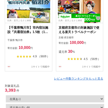
出典：楽天ふるさと納税
出典：楽天ふるさと納税
【千葉県鴨川市】市内宿泊施
京都府京都市の対象施設で使
設『共通宿泊券』1.5枚（1万
える楽天トラベルクーポン
5千円相当）
京都 府京都市
千葉県 鴨川市
100,000
寄付金額:
円
10,000
寄付金額:
円
30
還元率
%
4.9 （98件）
4.5 （56件）
1サイトで掲載中
1サイトで掲載中
レビュー件数ランキングをもっと見る
対象返礼品
3,393
件