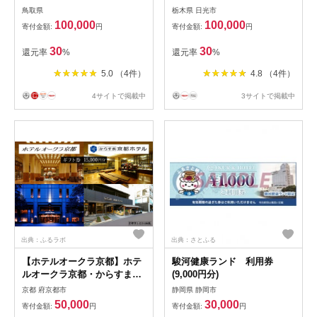
（Eメール発行）30,000円分
(30,000円分) [0173]
鳥取県
栃木県 日光市
_T2600276
100,000
100,000
寄付金額:
円
寄付金額:
円
30
30
還元率
%
還元率
%
5.0 （4件）
4.8 （4件）
4サイトで掲載中
3サイトで掲載中
出典：ふるラボ
出典：さとふる
【ホテルオークラ京都】ホテ
駿河健康ランド 利用券
ルオークラ京都・からすま京
(9,000円分)
都ホテル 宿泊ギフト券 1万5
京都 府京都市
静岡県 静岡市
千円分（ホテルの宿泊、レス
50,000
30,000
寄付金額:
円
寄付金額:
円
トラン等で使用可）［ 京都