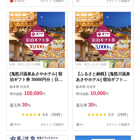
4サイトで掲載中
1サイトで掲載中
出典：楽天ふるさと納税
出典：楽天ふるさと納税
[鬼怒川温泉あさやホテル] 宿
【ふるさと納税】[鬼怒川温泉
泊ギフト券 30000円分｜日光
あさやホテル] 宿泊ギフト券
市 旅行券 宿泊券 観光 旅行
3000円分｜日光市 旅行券 宿
栃木県 日光市
栃木県 日光市
ホテル リゾート グルメ レジ
泊券 観光 旅行 ホテル リゾー
100,000
10,000
寄付金額:
円
寄付金額:
円
ャー トラベル 宿泊 ビジネス
ト グルメ レジャー トラベル
出張 チケット クーポン 宿泊
宿泊 ビジネス 出張 チケット
30
30
還元率
%
還元率
%
予約 人気 おすすめ 夏休み 紅
クーポン 宿泊予約 人気 おす
葉 [0013]
すめ 夏休み 紅葉 [0002]
4.6 （50件）
5.0 （25件）
3サイトで掲載中
2サイトで掲載中