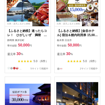
出典：楽天ふるさと納税
出典：楽天ふるさと納税
【ふるさと納税】迷ったらコ
【ふるさと納税】[金谷ホテ
レ！ ひがしいず 満喫 宿
ル] 宿泊＆館内利用券 15,000
泊 補助券 （1万5千円分）
円分｜日光市 ホテル 観光 旅
静岡県 東伊豆町
栃木県 日光市
D001／静岡県 東伊豆町
行 旅行券 宿泊 宿泊券 チケッ
50,000
50,000
寄付金額:
円
寄付金額:
円
ト 夏休み 紅葉 [0034]
30
30
還元率
%
還元率
%
5.0 （6件）
5.0 （6件）
...
5サイトで掲載中
2サイトで掲載中