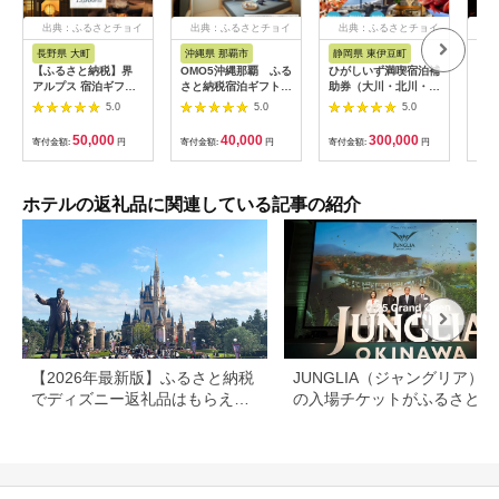
出典：ふるさとチョイ
出典：ふるさとチョイ
出典：ふるさとチョイ
出
ス
ス
ス
長野県 大町
沖縄県 那覇市
静岡県 東伊豆町
長
【ふるさと納税】界
OMO5沖縄那覇 ふる
ひがしいず満喫宿泊補
山間
アルプス 宿泊ギフト
さと納税宿泊ギフト券
助券（大川・北川・熱
一軒
券（15,000円分）
(12,000円)
川・片瀬・白田・稲取
まる
5.0
5.0
5.0
【星野リゾート】
温泉）
10,
50,000
40,000
300,000
寄付金額:
円
寄付金額:
円
寄付金額:
円
寄付
ホテルの返礼品に関連している記事の紹介
【2026年最新版】ふるさと納税
JUNGLIA（ジャングリア）
でディズニー返礼品はもらえ
の入場チケットがふるさと納
る？ホテル・チケット・公式グ
でもらえる！
ッズを徹底解説