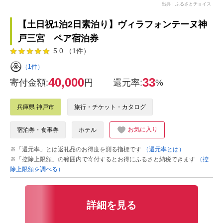
出典：ふるさとチョイス
【土日祝1泊2日素泊り】ヴィラフォンテーヌ神
戸三宮 ペア宿泊券
5.0 （1件）
（1件）
40,000
33
寄付金額:
円
還元率:
%
兵庫県 神戸市
旅行・チケット・カタログ
お気に入り
宿泊券・食事券
ホテル
※「還元率」とは返礼品のお得度を測る指標です
（還元率とは）
※「控除上限額」の範囲内で寄付するとお得にふるさと納税できます
（控
除上限額を調べる）
詳細を見る