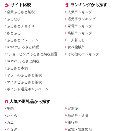
サイト比較
ランキングから探す
楽天ふるさと納税
人気ランキング
ふるなび
還元率ランキング
ふるさとチョイス
家電ランキング
さとふる
高額ランキング
ふるさとプレミアム
一人暮らし
ANAのふるさと納税
食べ物以外
dショッピングふるさと納税百選
その他のランキング
au PAY ふるさと納税
ふるさと本舗
ヤフーのふるさと納税
マイナビふるさと納税
ポイント還元キャンペーン
人気の返礼品から探す
牛肉
定期便
いくら
商品券・金券
カニ
旅行券
うなぎ
家電・電化製品