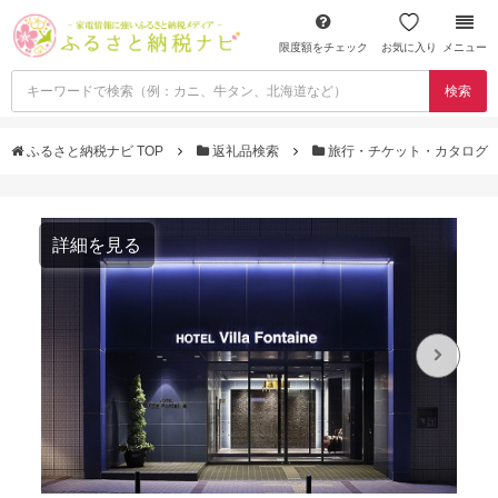
限度額をチェック
お気に入り
メニュー
検索
ふるさと納税ナビ TOP
返礼品検索
旅行・チケット・カタログ
詳細を見る