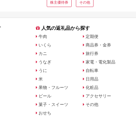
株主優待券
その他
す
人気の返礼品から探す
牛肉
定期便
いくら
商品券・金券
カニ
旅行券
うなぎ
家電・電化製品
うに
自転車
米
日用品
果物・フルーツ
化粧品
ビール
アクセサリー
菓子・スイーツ
その他
おせち