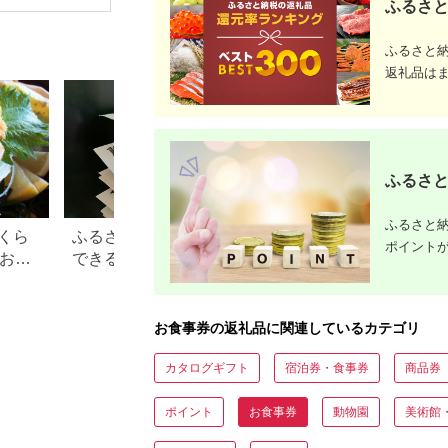
ふるさと
いごっそう 筑紫金う
なぎ 食事券 ギフト券
美食 グルメ 人気 おす
すめ 記念 お祝い 旅行
ふるさと
観光 食事 ふるさと納
返礼品は
税 ］
ふるさと
ふるさと納
くら
ふるさと納税で15万円寄付
【2026年】ふるさ
ポイント
？おす
できる年収は？家電などお
100万円の寄付で
すすめ返礼品も
すすめ返礼品！
お食事券の返礼品に関連しているカテゴリ
カタログギフト
宿泊券・食事券
商品券
ポイント
お食事券
動物園
美術館