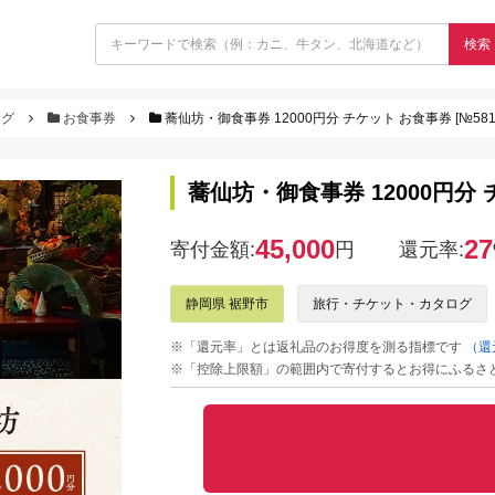
検索
ログ
お食事券
蕎仙坊・御食事券 12000円分 チケット お食事券 [№5812-
蕎仙坊・御食事券 12000円分 チケ
45,000
27
寄付金額:
円
還元率:
静岡県 裾野市
旅行・チケット・カタログ
※「還元率」とは返礼品のお得度を測る指標です
（還
※「控除上限額」の範囲内で寄付するとお得にふるさ