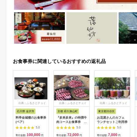
お食事券に関連しているおすすめの返礼品
出典：ふるさとチョイ
出典：ふるさとチョイ
出典：ふるさとチョイ
ス
ス
ス
石川県 金沢市
京都 府久御山町
東京都渋谷区
料亭金城樓のお食事券
『多来多来』の特撰牛
お花屋さんのカフェ
(ペア）
肉コースお食事券 4
ランチセットご利用券
名様分【1131614】
5.0
5.0
5.0
100,000
72,000
7,000
寄付金額:
円
寄付金額:
円
寄付金額:
円