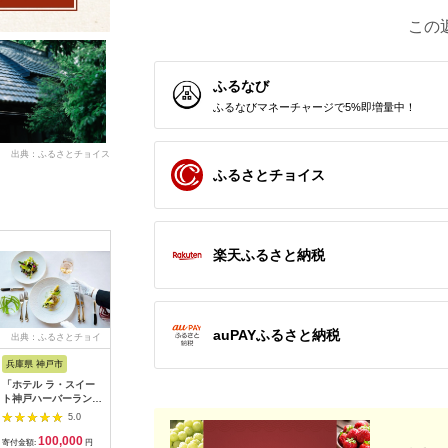
この
ふるなび
ふるなびマネーチャージで5%即増量中！
出典：ふるさとチョイス
ふるさとチョイス
楽天ふるさと納税
auPAYふるさと納税
出典：ふるさとチョイ
出典：ふるさとチョイ
出典：JALふるさと納税
出典：ふ
ス
ス
兵庫県 神戸市
京都 府京都市
宮城県 塩竈市
兵庫県 淡
「ホテル ラ・スイー
【うなぎ昊】お食事券
宮城 塩竈寿司海道 お
淡路島西
ト神戸ハーバーラン
5000円券×2枚 | 京都
食事券（共通食事券）
設で使え
ド」レストランディナ
鰻専門店 人気 食事券
21,000円分 /
ット 六千
5.0
5.0
5.0
ー券
［ 3つのブランドうな
ka00002
100,000
34,000
84,000
2
ぎ 天空うなぎ 土佐の
寄付金額:
円
寄付金額:
円
寄付金額:
円
寄付金額: