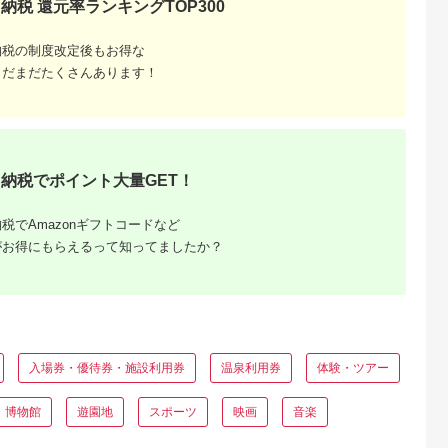
納税 還元率ランキングTOP300
ぴん 割引 チケット 
フト 人気 おすすめ 
ルメ 食事 ランチ デ
ナー ふるさと納税 ］
納税の制度改定後もお得な
261009_B-RN01
まだまだたくさんあります！
納税でポイント大量GET！
税でAmazonギフトコードなど
と納税
がお得にもらえるって知ってましたか？
もらえるお
入場券・優待券・施設利用券
温泉利用券
体験・ツアー
・博物館
遊園地
スポーツ
映画
音楽