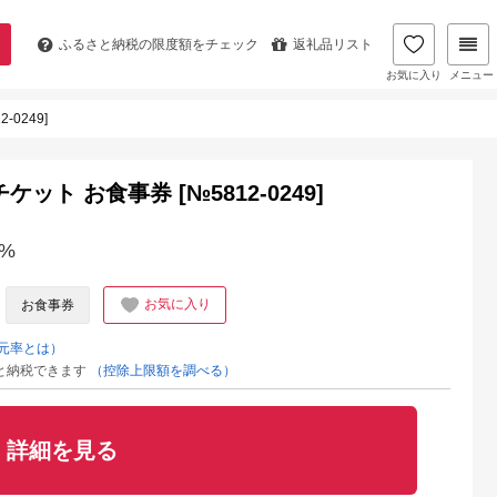
ふるさと納税の
限度額をチェック
返礼品リスト
お気に入り
メニュー
0249]
ット お食事券 [№5812-0249]
%
お気に入り
お食事券
元率とは）
と納税できます
（控除上限額を調べる）
詳細を見る