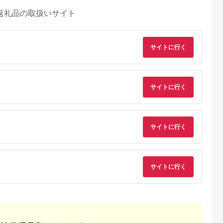
返礼品の取扱いサイト
サイトに行く
サイトに行く
サイトに行く
サイトに行く
るさとプレミ
出典：ふるさとチョイ
出典：ふるさとプレミ
出典：ふるさとプレ
アム
ス
アム
ア
路市
千葉県 習志野市
鹿児島県 鹿児島市
京都 府京都市
海岸の飲食施
クラフトビール醸造所
焼肉ヨコムラの食事
【とらふぐ料理玄品
るお食事券セ
「むぎのいえ」ギフト
券 K189-006
京都祇園店・四条店
円分
カード（1500円分）
烏丸店 お食事券
5.0
5.0
5.0
5.0
(3,000円分)［ 京都 
0,000
6,000
10,000
10,000
ぐ料理 フグ 四条 げ
円
寄付金額:
円
寄付金額:
円
寄付金額:
円