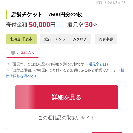
出典：ふるさとチョイス
店舗チケット 7500円分×2枚
50,000
30
寄付金額:
円
還元率:
%
北海道 千歳市
旅行・チケット・カタログ
お食事券
お気に入り
※「還元率」とは返礼品のお得度を測る指標です
（還元率とは）
※「控除上限額」の範囲内で寄付するとお得にふるさと納税できます
（控
除上限額を調べる）
詳細を見る
この返礼品の取扱いサイト