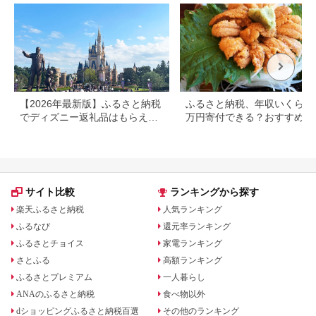
【2026年最新版】ふるさと納税
ふるさと納税、年収いくらで3
でディズニー返礼品はもらえ
万円寄付できる？おすすめ返
る？ホテル・チケット・公式グ
品も紹介
ッズを徹底解説
サイト比較
ランキングから探す
楽天ふるさと納税
人気ランキング
ふるなび
還元率ランキング
ふるさとチョイス
家電ランキング
さとふる
高額ランキング
ふるさとプレミアム
一人暮らし
ANAのふるさと納税
食べ物以外
dショッピングふるさと納税百選
その他のランキング