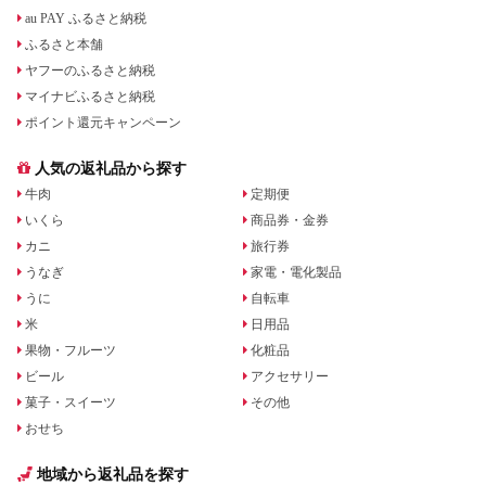
au PAY ふるさと納税
ふるさと本舗
ヤフーのふるさと納税
マイナビふるさと納税
ポイント還元キャンペーン
人気の返礼品から探す
牛肉
定期便
いくら
商品券・金券
カニ
旅行券
うなぎ
家電・電化製品
うに
自転車
米
日用品
果物・フルーツ
化粧品
ビール
アクセサリー
菓子・スイーツ
その他
おせち
地域から返礼品を探す