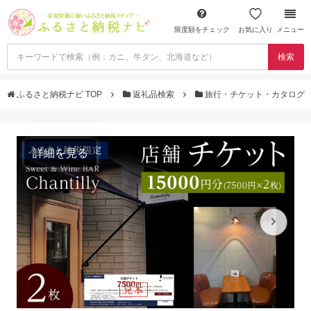
限度額をチェック
お気に入り
メニュー
検索
ふるさと納税ナビ TOP
返礼品検索
旅行・チケット・カタログ
詳細を見る