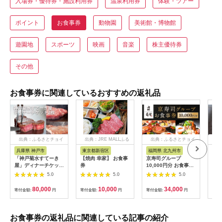
入場券・優待券・施設利用券
温泉利用券
体験・ツアー
ポイント
お食事券
動物園
美術館・博物館
遊園地
スポーツ
映画
音楽
株主優待券
その他
お食事券に関連しているおすすめの返礼品
出典：ふるさとチョイ
出典：JRE MALLふる
出典：ふるさとチョイ
出
ス
さと納税
ス
兵庫県 神戸市
東京都新宿区
福岡県 北九州市
愛
「神戸菊水すてーき
【焼肉 幸家】 お食事
京寿司グループ
【 
屋」ディナーチケット
券
10,000円分 お食事券
レン
（2枚）
1000円×10枚 食事チ
テ 
5.0
5.0
5.0
ケット チケット 寿司
コー
福岡県 北九州市
様分
80,000
10,000
34,000
寄付金額:
円
寄付金額:
円
寄付金額:
円
寄付
お食事券の返礼品に関連している記事の紹介