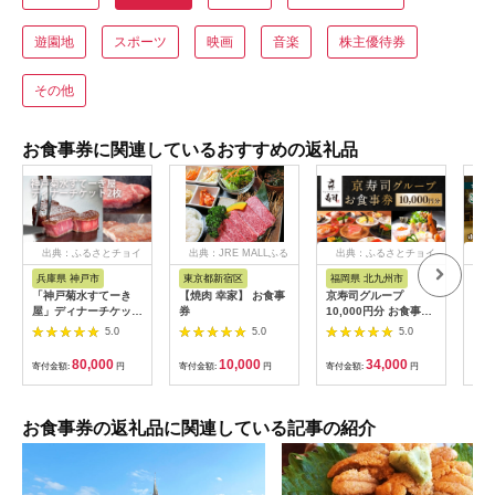
遊園地
スポーツ
映画
音楽
株主優待券
その他
お食事券に関連しているおすすめの返礼品
出典：ふるさとチョイ
出典：JRE MALLふる
出典：ふるさとチョイ
出
ス
さと納税
ス
兵庫県 神戸市
東京都新宿区
福岡県 北九州市
兵
「神戸菊水すてーき
【焼肉 幸家】 お食事
京寿司グループ
【ふ
屋」ディナーチケット
券
10,000円分 お食事券
テル
（2枚）
1000円×10枚 食事チ
・ 
5.0
5.0
5.0
ケット チケット 寿司
分 (
福岡県 北九州市
【宿
80,000
10,000
34,000
寄付金額:
円
寄付金額:
円
寄付金額:
円
寄付
場券
ホテ
素泊
泊2
お食事券の返礼品に関連している記事の紹介
大浴
フェ
ナー