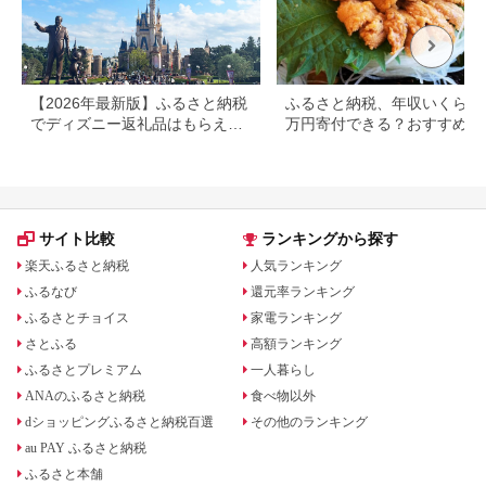
【2026年最新版】ふるさと納税
ふるさと納税、年収いくらで3
でディズニー返礼品はもらえ
万円寄付できる？おすすめ返
る？ホテル・チケット・公式グ
品も紹介
ッズを徹底解説
サイト比較
ランキングから探す
楽天ふるさと納税
人気ランキング
ふるなび
還元率ランキング
ふるさとチョイス
家電ランキング
さとふる
高額ランキング
ふるさとプレミアム
一人暮らし
ANAのふるさと納税
食べ物以外
dショッピングふるさと納税百選
その他のランキング
au PAY ふるさと納税
ふるさと本舗