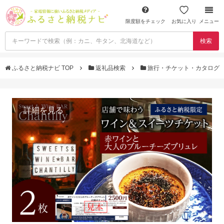
限度額をチェック
お気に入り
メニュー
検索
ふるさと納税ナビ TOP
返礼品検索
旅行・チケット・カタログ
詳細を見る