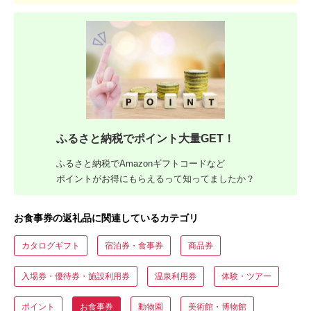
ふるさと納税でポイント大量GET！
ふるさと納税でAmazonギフトコードなど
ポイントがお得にもらえるって知ってましたか？
お食事券の返礼品に関連しているカテゴリ
カタログギフト
宿泊券・食事券
商品券
入場券・優待券・施設利用券
温泉利用券
体験・ツアー
ポイント
お食事券
動物園
美術館・博物館