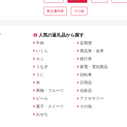
株主優待券
その他
す
人気の返礼品から探す
牛肉
定期便
いくら
商品券・金券
カニ
旅行券
うなぎ
家電・電化製品
うに
自転車
米
日用品
果物・フルーツ
化粧品
ビール
アクセサリー
菓子・スイーツ
その他
おせち