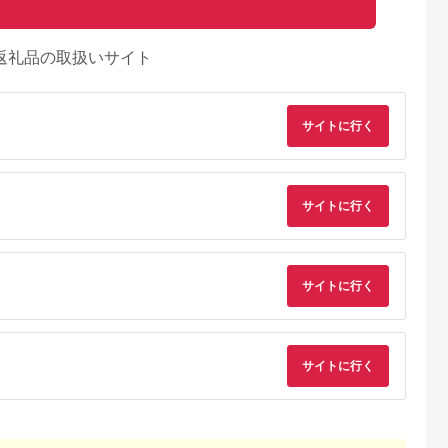
返礼品の取扱いサイト
サイトに行く
サイトに行く
るさとチョイ
出典：ふるさとプレミ
出典：ふるさとチョイ
出典：ふるさとチョ
ス
アム
ス
御山町
東京都墨田区
東京都渋谷区
兵庫県 神戸市
来』の特撰牛
東京スカイツリー ラ
お花屋さんのカフェ
「ホテル ラ・スイー
サイトに行く
お食事券 4
ンチ 雅 コース ペアチ
ランチセットご利用券
ト神戸ハーバーラン
31614】
ケット 有効期間6ヶ月
ド」レストランディ
5.0
5.0
5.0
5.0
Sky Restaurant 634
ー券
2,000
75,000
7,000
100,000
スカイツリー 入場券
円
寄付金額:
円
寄付金額:
円
寄付金額:
円
ペア チケット 食事券
レストラン 東京キュ
サイトに行く
イジーヌ フランス料
理 東京 墨田区