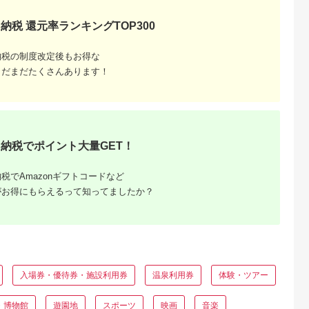
納税 還元率ランキングTOP300
納税の制度改定後もお得な
まだまだたくさんあります！
と納税
もらえるお
納税でポイント大量GET！
税でAmazonギフトコードなど
がお得にもらえるって知ってましたか？
入場券・優待券・施設利用券
温泉利用券
体験・ツアー
・博物館
遊園地
スポーツ
映画
音楽