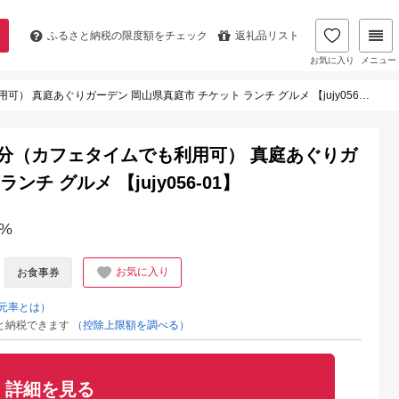
ふるさと納税の
限度額をチェック
返礼品リスト
お気に入り
メニュー
） 真庭あぐりガーデン 岡山県真庭市 チケット ランチ グルメ 【jujy056-01】
00円分（カフェタイムでも利用可） 真庭あぐりガ
チ グルメ 【jujy056-01】
%
お気に入り
お食事券
元率とは）
と納税できます
（控除上限額を調べる）
詳細を見る