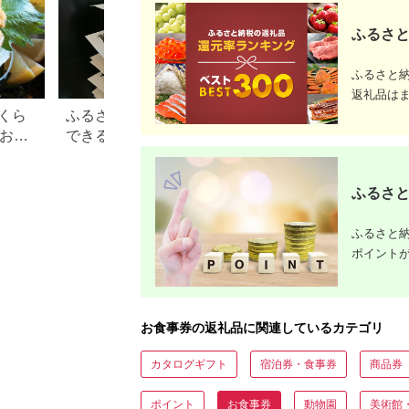
ふるさと
ふるさと
返礼品は
くら
ふるさと納税で15万円寄付
【2026年】ふるさ
？おす
できる年収は？家電などお
100万円の寄付で
すすめ返礼品も
すすめ返礼品！
ふるさと
ふるさと納
ポイント
お食事券の返礼品に関連しているカテゴリ
カタログギフト
宿泊券・食事券
商品券
ポイント
お食事券
動物園
美術館