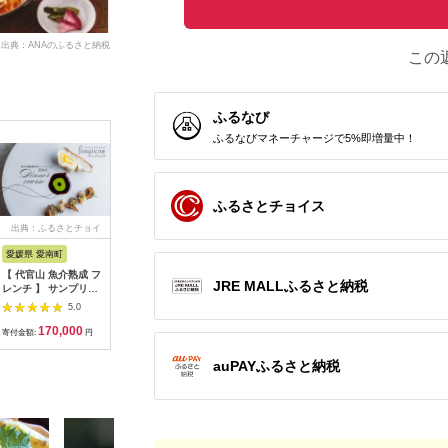
出典：ANAのふるさと納税
この
ふるなび
ふるなびマネーチャージで5%即増量中！
ふるさとチョイス
出典：ふるさとチョイ
出典：ふるさとチョイ
出典：ふるさとチョイ
出典：ふ
ス
ス
ス
愛媛県 愛南町
兵庫県 芦屋市
石川県 金沢市
京都 府久
【 代官山 魚介熟成 フ
【ふるさと納税】「ホ
料亭金城樓のお食事券
『多来多
JRE MALLふるさと納税
レンチ 】 サンプリシ
テル竹園芦屋」ご宿泊
(ペア）
肉コース
テ 「 愛南町 ディナー
・ ご飲食券 20000円
名様分【11
5.0
5.0
5.0
コース 」 食事券 2名
分 (1000円×20枚)
170,000
67,000
100,000
7
様分
【宿泊券 お食事券 入
寄付金額:
円
寄付金額:
円
寄付金額:
円
寄付金額:
場券 優待券 チケット
ホテル 竹園芦屋 宿泊
auPAYふるさと納税
素泊まり 朝食付き 1
泊2食付き サウナ付き
大浴場 レストラン カ
フェ 食事 ランチ ディ
ナー】