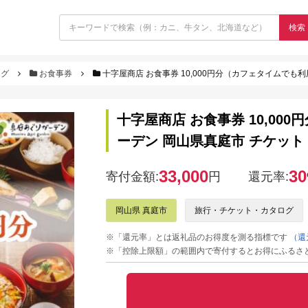
検索
ログ
お食事券
十字屋商店 お食事券 10,000円分（カフェタイムでも利用可
十字屋商店 お食事券 10,0
ーデン 岡山県真庭市 チケット ラン
33,000
30
寄付金額:
円
還元率:
岡山県 真庭市
旅行・チケット・カタログ
※「還元率」とは返礼品のお得度を測る指標です
（還
※「控除上限額」の範囲内で寄付するとお得にふるさ