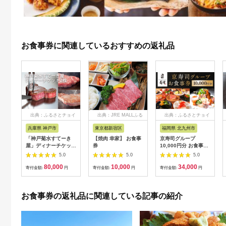
お食事券に関連しているおすすめの返礼品
出典：ふるさとチョイ
出典：JRE MALLふる
出典：ふるさとチョイ
ス
さと納税
ス
兵庫県 神戸市
東京都新宿区
福岡県 北九州市
「神戸菊水すてーき
【焼肉 幸家】 お食事
京寿司グループ
屋」ディナーチケット
券
10,000円分 お食事券
（2枚）
1000円×10枚 食事チ
5.0
5.0
5.0
ケット チケット 寿司
80,000
10,000
34,000
福岡県 北九州市
寄付金額:
円
寄付金額:
円
寄付金額:
円
お食事券の返礼品に関連している記事の紹介