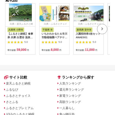
出典：楽天ふるさと納
出典：ふるさとチョイ
出典：ふるさとチョイ
出
税
ス
ス
兵庫県 小野市
千葉県 市
群馬県 安中市
静
【ふるさと納税】食事
いちかわかるた＆市川
入園招待券3枚セット
熱川
券 兵庫 白雲谷 温泉
市動植物園ペアチケッ
ANAE001
園 
ゆぴか 入浴券 10枚＋
ト 【12203-0196】
／ 
5.0
5.0
5.0
お食事券 (1,000円)
ット
10枚 セット 旅行 旅
59,000
8,000
11,000
寄付金額:
円
寄付金額:
円
寄付金額:
円
寄付
温泉旅行 スパ サウナ
岩盤浴 マッサージ エ
ステ 体験 体験型 子供
大人 チケット 券 ギフ
ト券 ギフト 贈答 レス
トラン 健康 美容 兵庫
県 小野市
サイト比較
ランキングから探す
楽天ふるさと納税
人気ランキング
ふるなび
還元率ランキング
ふるさとチョイス
家電ランキング
さとふる
高額ランキング
ふるさとプレミアム
一人暮らし
ANAのふるさと納税
食べ物以外