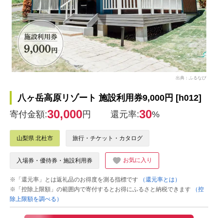
出典：ふるなび
八ヶ岳高原リゾート 施設利用券9,000円 [h012]
30,000
30
寄付金額:
円
還元率:
%
山梨県 北杜市
旅行・チケット・カタログ
お気に入り
入場券・優待券・施設利用券
※「還元率」とは返礼品のお得度を測る指標です
（還元率とは）
※「控除上限額」の範囲内で寄付するとお得にふるさと納税できます
（控
除上限額を調べる）