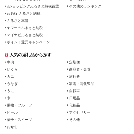
dショッピングふるさと納税百選
その他のランキング
au PAY ふるさと納税
ふるさと本舗
ヤフーのふるさと納税
マイナビふるさと納税
ポイント還元キャンペーン
人気の返礼品から探す
牛肉
定期便
いくら
商品券・金券
カニ
旅行券
うなぎ
家電・電化製品
うに
自転車
米
日用品
果物・フルーツ
化粧品
ビール
アクセサリー
菓子・スイーツ
その他
おせち