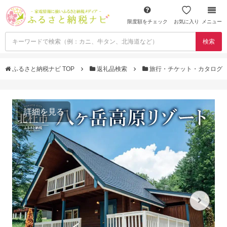
限度額をチェック
お気に入り
メニュー
検索
ふるさと納税ナビ TOP
返礼品検索
旅行・チケット・カタログ
詳細を見る