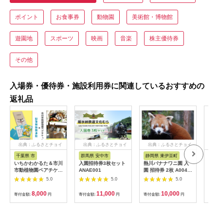
ポイント
お食事券
動物園
美術館・博物館
遊園地
スポーツ
映画
音楽
株主優待券
その他
入場券・優待券・施設利用券に関連しているおすすめの
返礼品
出典：ふるさとチョイ
出典：ふるさとチョイ
出典：ふるさとチョイ
ス
ス
ス
千葉県 市
群馬県 安中市
静岡県 東伊豆町
沖
いちかわかるた＆市川
入園招待券3枚セット
熱川バナナワニ園 入
アー
市動植物園ペアチケッ
ANAE001
園 招待券 2枚 A004
施設
ト 【12203-0196】
／ 熱帯 動植物園 チケ
5.0
5.0
5.0
ット 静岡県 東伊豆町
8,000
11,000
10,000
寄付金額:
円
寄付金額:
円
寄付金額:
円
寄付