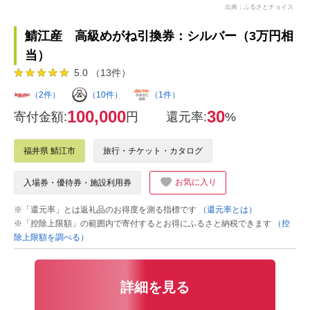
出典：ふるさとチョイス
鯖江産 高級めがね引換券：シルバー（3万円相
当）
5.0 （13件）
（2件）
（10件）
（1件）
100,000
30
寄付金額:
円
還元率:
%
福井県 鯖江市
旅行・チケット・カタログ
お気に入り
入場券・優待券・施設利用券
※「還元率」とは返礼品のお得度を測る指標です
（還元率とは）
※「控除上限額」の範囲内で寄付するとお得にふるさと納税できます
（控
除上限額を調べる）
詳細を見る