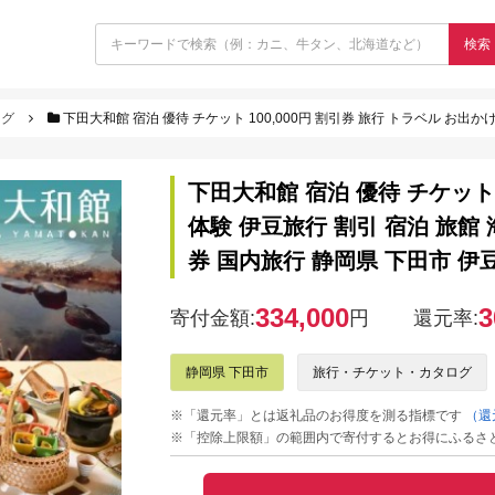
検索
ログ
下田大和館 宿泊 優待 チケット 100,000円 割引券 旅行 トラベル お出かけ 体験 伊豆旅行
下田大和館 宿泊 優待 チケット 
体験 伊豆旅行 割引 宿泊 旅館
券 国内旅行 静岡県 下田市 伊
334,000
3
寄付金額:
円
還元率:
静岡県 下田市
旅行・チケット・カタログ
※「還元率」とは返礼品のお得度を測る指標です
（還
※「控除上限額」の範囲内で寄付するとお得にふるさ