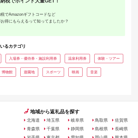
納税でポイント大量GET！
税でAmazonギフトコードなど
がお得にもらえるって知ってましたか？
収いくら
る？おす
いるカテゴリ
入場券・優待券・施設利用券
温泉利用券
体験・ツアー
・博物館
遊園地
スポーツ
映画
音楽
地域から返礼品を探す
北海道
埼玉県
岐阜県
鳥取県
佐賀県
青森県
千葉県
静岡県
島根県
長崎県
岩手県
東京都
愛知県
岡山県
熊本県