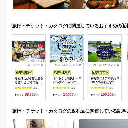
旅行・チケット・カタログに関連しているおすすめの返
出典：ふるラボ
出典：楽天ふるさと納
出典：auPAYふるさと納
税
税
福岡県 岡垣町
兵庫県 太子町
群馬県 富岡市
海を見ながら特上鮨を
【ふるさと納税】ホテ
富岡市ゴルフ場利用券
堪能！ ぶどうの樹 鮨
ルdeデイキャンプ体
(45,000円相当額) ゴ
屋台ペア お食事券 海
験チケット
ルフ チケット 平日 土
5.0
5.0
5.0
鮮 海 屋台 食事 ペア
【1364991】
日 祝日 プレー券 関東
68,500
24,000
150,000
福岡県 岡垣町
群馬県 首都圏 F20E-
寄付金額:
円
寄付金額:
円
寄付金額:
円
382
旅行・チケット・カタログの返礼品に関連している記事