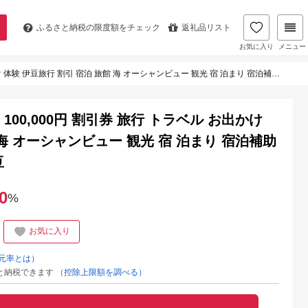
ふるさと納税の
限度額をチェック
返礼品リスト
お気に入り
メニュー
 割引 宿泊 旅館 海 オーシャンビュー 観光 宿 泊まり 宿泊補助券 国内旅行 静岡県 下田市 伊豆
100,000円 割引券 旅行 トラベル お出かけ
 海 オーシャンビュー 観光 宿 泊まり 宿泊補助
豆
0
%
お気に入り
元率とは）
と納税できます
（控除上限額を調べる）