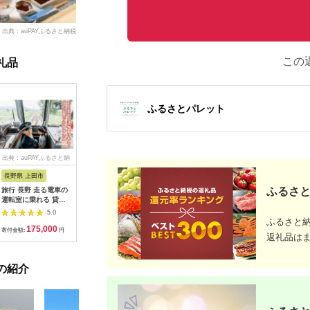
出典：auPAYふるさと納税
この
礼品
ふるさとパレット
出典：auPAYふるさと納
出典：dショッピングふ
出典：auPAYふるさと納
出典：ふ
税
るさと納税
税
長野県 上田市
岐阜県 可児市
静岡県 伊東市
神奈川県 
ふるさと
旅行 長野 走る電車の
富士カントリー可児ク
伊東園ホテル・伊東園
159-200
運転室に乗れる 貸切
ラブ利用券（150,000
ホテル別館・伊東園ホ
賓舘 お
列車でお仕事体験 体
円分）【0018-007】
テル松川館 ご宿泊券
F（50,0
5.0
5.0
5.0
験 チケット 電車 鉄道
1泊2日2食付き(1名様
神奈川県 
ふるさと
175,000
500,000
30,000
1
列車 サービス 子供 子
分:GAタイプ)
菜 手作り
寄付金額:
円
寄付金額:
円
寄付金額:
円
寄付金額:
返礼品は
ども こども 家族 長野
【1044937】
和風おかず
県
お土産 父
揚げ物 母
の紹介
お歳暮 食
おかず 有
だわり 大