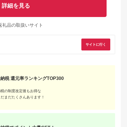
詳細を見る
返礼品の取扱いサイト
サイトに行く
るさとプレミ
出典：JALふるさと納税
出典：ふるラボ
出典：auPAYふるさと
アム
大磯町
沖縄県 石垣市
北海道 富良野市
長野県 塩尻市
納税 還元率ランキングTOP300
9-06 大磯迎
石垣島の自然を満喫！
北海道富良野市 日本
信州健康ランド ギフ
食事券
石垣島1日アクティビ
旅行 地域限定旅行ク
ト券（1000円券×9
00円分）【
ティ (利用券 1名様分)
ーポン90,000円分
枚） | 信州健康ラン
5.0
5.0
5.0
5.0
大磯町 お惣
NS-2
サウナ 大浴場 ボディ
納税の制度改定後もお得な
69,000
50,000
300,000
34,000
 大磯名産品
ケア リラクゼーショ
円
寄付金額:
円
寄付金額:
円
寄付金額:
円
まだまだたくさんあります！
 おつまみ
ン 施設 宿泊 家族連
の日 贈答品
長野県 塩尻市
の日 ギフト
品 敬老の日
名地元店 こ
磯グルメ 】