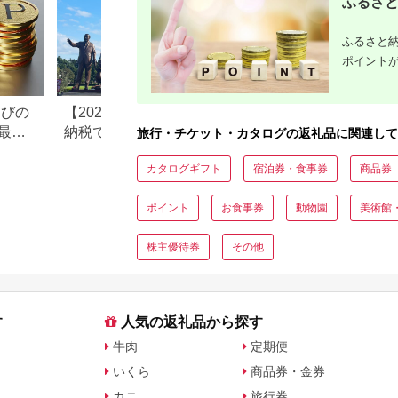
ふるさと
ふるさと納
ポイント
なびの
【2026年最新版】ふるさと
ふるさと納税、年
最大
納税でディズニー返礼品は
で30万円寄付でき
旅行・チケット・カタログの返礼品に関連して
もらえる？ホテル・チケッ
すめ返礼品も紹介
カタログギフト
宿泊券・食事券
商品券
ト・公式グッズを徹底解説
ポイント
お食事券
動物園
美術館
株主優待券
その他
す
人気の返礼品から探す
牛肉
定期便
いくら
商品券・金券
カニ
旅行券