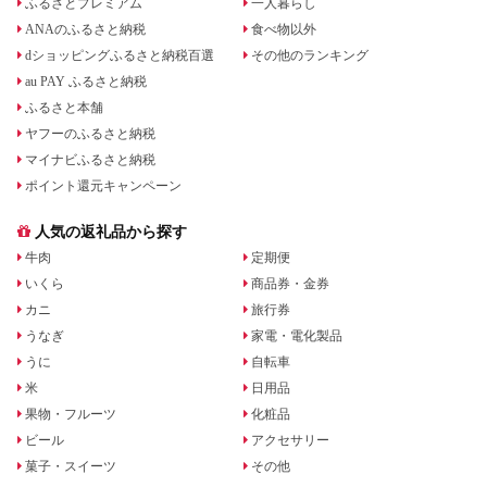
ふるさとプレミアム
一人暮らし
ANAのふるさと納税
食べ物以外
dショッピングふるさと納税百選
その他のランキング
au PAY ふるさと納税
ふるさと本舗
ヤフーのふるさと納税
マイナビふるさと納税
ポイント還元キャンペーン
人気の返礼品から探す
牛肉
定期便
いくら
商品券・金券
カニ
旅行券
うなぎ
家電・電化製品
うに
自転車
米
日用品
果物・フルーツ
化粧品
ビール
アクセサリー
菓子・スイーツ
その他