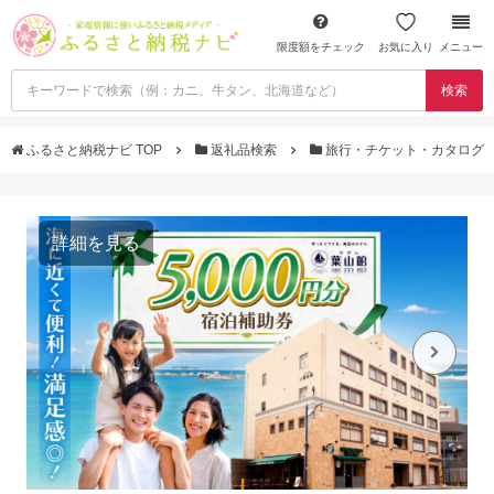
限度額をチェック
お気に入り
メニュー
検索
ふるさと納税ナビ TOP
返礼品検索
旅行・チケット・カタログ
詳細を見る