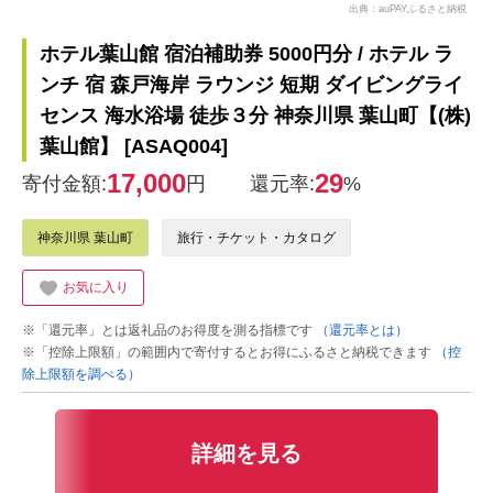
出典：auPAYふるさと納税
ホテル葉山館 宿泊補助券 5000円分 / ホテル ラ
ンチ 宿 森戸海岸 ラウンジ 短期 ダイビングライ
センス 海水浴場 徒歩３分 神奈川県 葉山町【(株)
葉山館】 [ASAQ004]
17,000
29
寄付金額:
円
還元率:
%
神奈川県 葉山町
旅行・チケット・カタログ
お気に入り
※「還元率」とは返礼品のお得度を測る指標です
（還元率とは）
※「控除上限額」の範囲内で寄付するとお得にふるさと納税できます
（控
除上限額を調べる）
詳細を見る