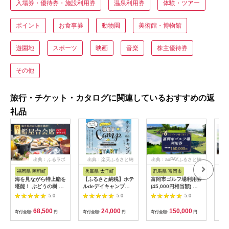
入場券・優待券・施設利用券
温泉利用券
体験・ツアー
ポイント
お食事券
動物園
美術館・博物館
遊園地
スポーツ
映画
音楽
株主優待券
その他
旅行・チケット・カタログに関連しているおすすめの返
礼品
出典：ふるラボ
出典：楽天ふるさと納
出典：auPAYふるさと納
出典
税
税
福岡県 岡垣町
兵庫県 太子町
群馬県 富岡市
長
海を見ながら特上鮨を
【ふるさと納税】ホテ
富岡市ゴルフ場利用券
旅行
堪能！ ぶどうの樹 鮨
ルdeデイキャンプ体
(45,000円相当額) ゴ
運転
屋台ペア お食事券 海
験チケット
ルフ チケット 平日 土
列車
5.0
5.0
5.0
鮮 海 屋台 食事 ペア
【1364991】
日 祝日 プレー券 関東
験 
福岡県 岡垣町
群馬県 首都圏 F20E-
列車
68,500
24,000
150,000
寄付金額:
円
寄付金額:
円
寄付金額:
円
寄付
382
ども
県