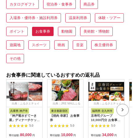
カタログギフト
宿泊券・食事券
商品券
入場券・優待券・施設利用券
温泉利用券
体験・ツアー
ポイント
お食事券
動物園
美術館・博物館
遊園地
スポーツ
映画
音楽
株主優待券
その他
お食事券に関連しているおすすめの返礼品
出典：ふるさとチョイ
出典：JRE MALLふる
出典：ふるさとチョイ
出
ス
さと納税
ス
兵庫県 神戸市
東京都新宿区
福岡県 北九州市
兵
「神戸菊水すてーき
【焼肉 幸家】 お食事
京寿司グループ
【ふ
屋」ディナーチケット
券
10,000円分 お食事券
テル
（2枚）
1000円×10枚 食事チ
・ 
5.0
5.0
5.0
ケット チケット 寿司
分 (
福岡県 北九州市
【宿
80,000
10,000
34,000
寄付金額:
円
寄付金額:
円
寄付金額:
円
寄付
場券