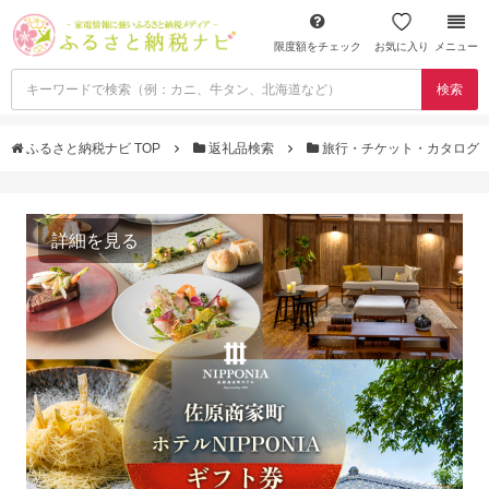
限度額をチェック
お気に入り
メニュー
検索
ふるさと納税ナビ TOP
返礼品検索
旅行・チケット・カタログ
詳細を見る