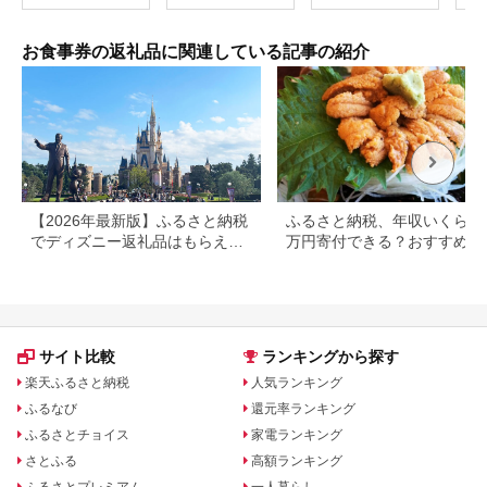
ホテ
素泊
泊2
お食事券の返礼品に関連している記事の紹介
大浴
フェ
ナー
【2026年最新版】ふるさと納税
ふるさと納税、年収いくらで3
でディズニー返礼品はもらえ
万円寄付できる？おすすめ返
る？ホテル・チケット・公式グ
品も紹介
ッズを徹底解説
サイト比較
ランキングから探す
楽天ふるさと納税
人気ランキング
ふるなび
還元率ランキング
ふるさとチョイス
家電ランキング
さとふる
高額ランキング