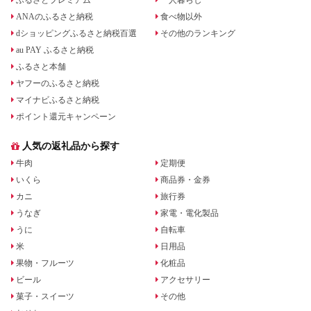
ふるさとプレミアム
一人暮らし
ANAのふるさと納税
食べ物以外
dショッピングふるさと納税百選
その他のランキング
au PAY ふるさと納税
ふるさと本舗
ヤフーのふるさと納税
マイナビふるさと納税
ポイント還元キャンペーン
人気の返礼品から探す
牛肉
定期便
いくら
商品券・金券
カニ
旅行券
うなぎ
家電・電化製品
うに
自転車
米
日用品
果物・フルーツ
化粧品
ビール
アクセサリー
菓子・スイーツ
その他