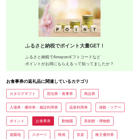
ふるさと納税でポイント大量GET！
ふるさと納税でAmazonギフトコードなど
ポイントがお得にもらえるって知ってましたか？
お食事券の返礼品に関連しているカテゴリ
カタログギフト
宿泊券・食事券
商品券
入場券・優待券・施設利用券
温泉利用券
体験・ツアー
ポイント
お食事券
動物園
美術館・博物館
遊園地
スポーツ
映画
音楽
株主優待券