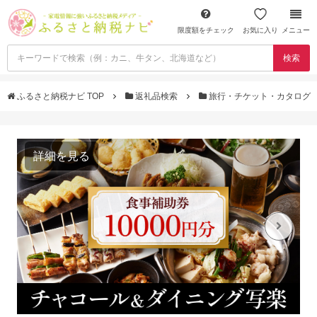
限度額をチェック
お気に入り
メニュー
検索
ふるさと納税ナビ TOP
返礼品検索
旅行・チケット・カタログ
詳細を見る