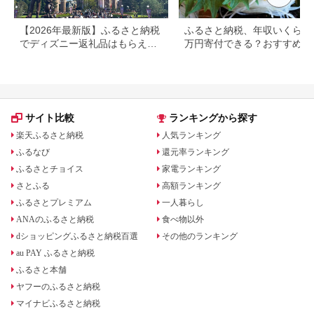
【2026年最新版】ふるさと納税
ふるさと納税、年収いくらで3
でディズニー返礼品はもらえ
万円寄付できる？おすすめ返
る？ホテル・チケット・公式グ
品も紹介
ッズを徹底解説
サイト比較
ランキングから探す
楽天ふるさと納税
人気ランキング
ふるなび
還元率ランキング
ふるさとチョイス
家電ランキング
さとふる
高額ランキング
ふるさとプレミアム
一人暮らし
ANAのふるさと納税
食べ物以外
dショッピングふるさと納税百選
その他のランキング
au PAY ふるさと納税
ふるさと本舗
ヤフーのふるさと納税
マイナビふるさと納税