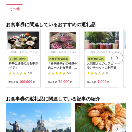
その他
お食事券に関連しているおすすめの返礼品
出典：ふるさとチョイ
出典：ふるさとチョイ
出典：ふるさとチョイ
出
ス
ス
ス
石川県 金沢市
京都 府久御山町
東京都渋谷区
兵
料亭金城樓のお食事券
『多来多来』の特撰牛
お花屋さんのカフェ
「ホ
(ペア）
肉コースお食事券 4
ランチセットご利用券
ト神
名様分【1131614】
ド」
5.0
5.0
5.0
ー券
100,000
72,000
7,000
寄付金額:
円
寄付金額:
円
寄付金額:
円
寄付
お食事券の返礼品に関連している記事の紹介