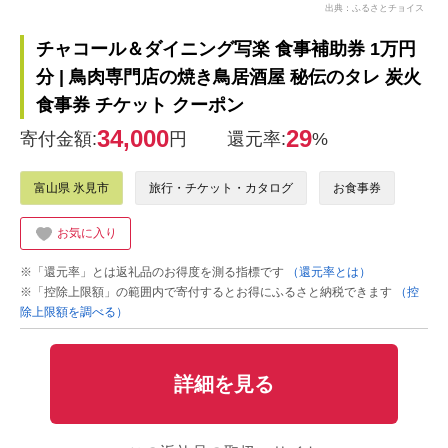
出典：ふるさとチョイス
チャコール＆ダイニング写楽 食事補助券 1万円
分 | 鳥肉専門店の焼き鳥居酒屋 秘伝のタレ 炭火
食事券 チケット クーポン
34,000
29
寄付金額:
円
還元率:
%
富山県 氷見市
旅行・チケット・カタログ
お食事券
お気に入り
※「還元率」とは返礼品のお得度を測る指標です
（還元率とは）
※「控除上限額」の範囲内で寄付するとお得にふるさと納税できます
（控
除上限額を調べる）
詳細を見る