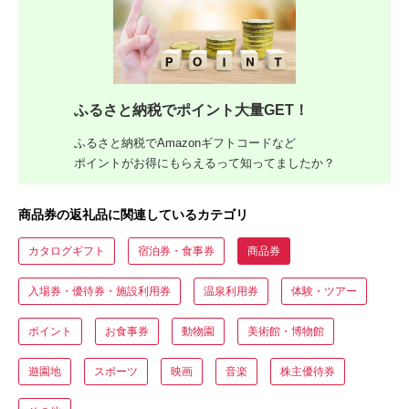
ふるさと納税でポイント大量GET！
ふるさと納税でAmazonギフトコードなど
ポイントがお得にもらえるって知ってましたか？
商品券の返礼品に関連しているカテゴリ
カタログギフト
宿泊券・食事券
商品券
入場券・優待券・施設利用券
温泉利用券
体験・ツアー
ポイント
お食事券
動物園
美術館・博物館
遊園地
スポーツ
映画
音楽
株主優待券