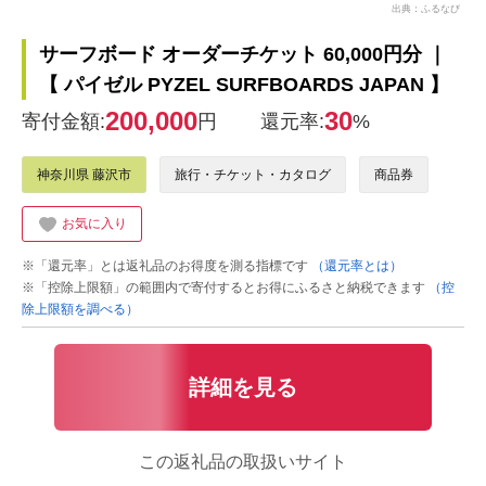
出典：ふるなび
サーフボード オーダーチケット 60,000円分 ｜
【 パイゼル PYZEL SURFBOARDS JAPAN 】
200,000
30
寄付金額:
円
還元率:
%
神奈川県 藤沢市
旅行・チケット・カタログ
商品券
お気に入り
※「還元率」とは返礼品のお得度を測る指標です
（還元率とは）
※「控除上限額」の範囲内で寄付するとお得にふるさと納税できます
（控
除上限額を調べる）
詳細を見る
この返礼品の取扱いサイト