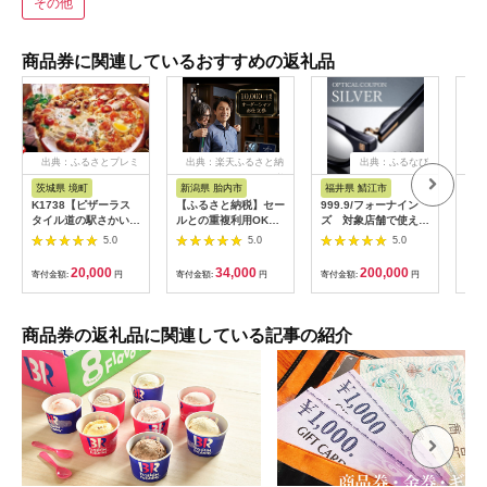
その他
商品券に関連しているおすすめの返礼品
出典：ふるさとプレミ
出典：楽天ふるさと納
出典：ふるなび
アム
税
茨城県 境町
新潟県 胎内市
福井県 鯖江市
山
K1738【ピザーラス
【ふるさと納税】セー
999.9/フォーナイン
商品
タイル道の駅さかい店
ルとの重複利用OK
ズ 対象店舗で使える
ナシ
限定】ピザーラ利用券
10,000円相当オーダ
眼鏡引換券（6万円相
し 
5.0
5.0
5.0
(6,000円相当)
ーシャツお仕立券【ビ
当）Silver np m [N-
ッグヴィジョン】
11401]
20,000
34,000
200,000
寄付金額:
円
寄付金額:
円
寄付金額:
円
寄付
商品券の返礼品に関連している記事の紹介