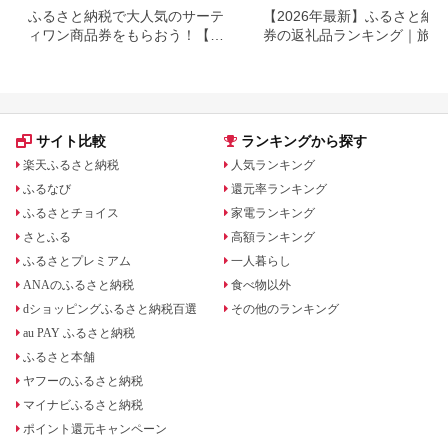
ふるさと納税で大人気のサーテ
【2026年最新】ふるさと納税
ィワン商品券をもらおう！【静
券の返礼品ランキング｜旅行
岡県小山町】
券・食事券・商品券を比較
サイト比較
ランキングから探す
楽天ふるさと納税
人気ランキング
ふるなび
還元率ランキング
ふるさとチョイス
家電ランキング
さとふる
高額ランキング
ふるさとプレミアム
一人暮らし
ANAのふるさと納税
食べ物以外
dショッピングふるさと納税百選
その他のランキング
au PAY ふるさと納税
ふるさと本舗
ヤフーのふるさと納税
マイナビふるさと納税
ポイント還元キャンペーン