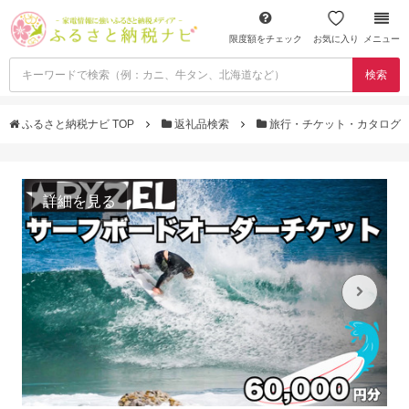
限度額をチェック
お気に入り
メニュー
検索
ふるさと納税ナビ TOP
返礼品検索
旅行・チケット・カタログ
詳細を見る