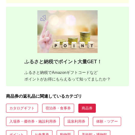
ふるさと納税でポイント大量GET！
ふるさと納税でAmazonギフトコードなど
ポイントがお得にもらえるって知ってましたか？
商品券の返礼品に関連しているカテゴリ
カタログギフト
宿泊券・食事券
商品券
入場券・優待券・施設利用券
温泉利用券
体験・ツアー
ポイント
お食事券
動物園
美術館・博物館