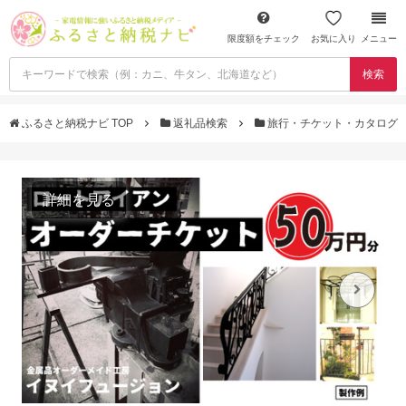
限度額をチェック
お気に入り
メニュー
検索
ふるさと納税ナビ TOP
返礼品検索
旅行・チケット・カタログ
詳細を見る