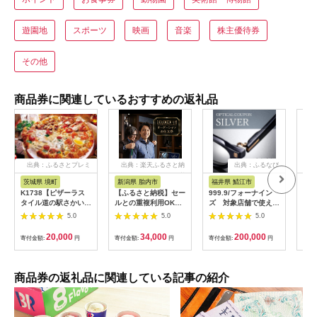
遊園地
スポーツ
映画
音楽
株主優待券
その他
商品券に関連しているおすすめの返礼品
出典：ふるさとプレミ
出典：楽天ふるさと納
出典：ふるなび
アム
税
茨城県 境町
新潟県 胎内市
福井県 鯖江市
山
K1738【ピザーラス
【ふるさと納税】セー
999.9/フォーナイン
商品
タイル道の駅さかい店
ルとの重複利用OK
ズ 対象店舗で使える
ナシ
限定】ピザーラ利用券
10,000円相当オーダ
眼鏡引換券（6万円相
し 
5.0
5.0
5.0
(6,000円相当)
ーシャツお仕立券【ビ
当）Silver np m [N-
ッグヴィジョン】
11401]
20,000
34,000
200,000
寄付金額:
円
寄付金額:
円
寄付金額:
円
寄付
商品券の返礼品に関連している記事の紹介