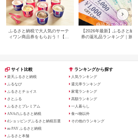
ふるさと納税で大人気のサーテ
【2026年最新】ふるさと納税
ィワン商品券をもらおう！【静
券の返礼品ランキング｜旅行
岡県小山町】
券・食事券・商品券を比較
サイト比較
ランキングから探す
楽天ふるさと納税
人気ランキング
ふるなび
還元率ランキング
ふるさとチョイス
家電ランキング
さとふる
高額ランキング
ふるさとプレミアム
一人暮らし
ANAのふるさと納税
食べ物以外
dショッピングふるさと納税百選
その他のランキング
au PAY ふるさと納税
ふるさと本舗