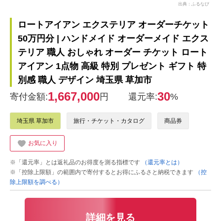
出典：ふるなび
ロートアイアン エクステリア オーダーチケット
50万円分 | ハンドメイド オーダーメイド エクス
テリア 職人 おしゃれ オーダー チケット ロート
アイアン 1点物 高級 特別 プレゼント ギフト 特
別感 職人 デザイン 埼玉県 草加市
1,667,000
30
寄付金額:
円
還元率:
%
埼玉県 草加市
旅行・チケット・カタログ
商品券
お気に入り
※「還元率」とは返礼品のお得度を測る指標です
（還元率とは）
※「控除上限額」の範囲内で寄付するとお得にふるさと納税できます
（控
除上限額を調べる）
詳細を見る