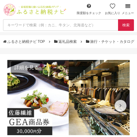
限度額をチェック
お気に入り
メニュー
検索
ふるさと納税ナビ TOP
返礼品検索
旅行・チケット・カタログ
詳細を見る