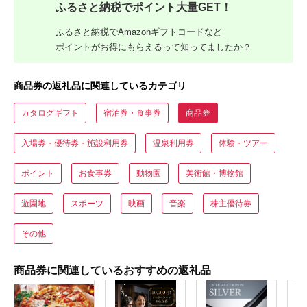
ふるさと納税でポイント大量GET！
ふるさと納税でAmazonギフトコードなど
ポイントがお得にもらえるって知ってましたか？
商品券の返礼品に関連しているカテゴリ
カタログギフト
宿泊券・食事券
商品券
入場券・優待券・施設利用券
温泉利用券
体験・ツアー
ポイント
お食事券
動物園
美術館・博物館
遊園地
スポーツ
映画
音楽
株主優待券
その他
商品券に関連しているおすすめの返礼品