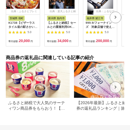
出典：ふるさとプレミ
出典：楽天ふるさと納
出典：ふるなび
アム
税
茨城県 境町
新潟県 胎内市
福井県 鯖江市
山
K1738【ピザーラス
【ふるさと納税】セー
999.9/フォーナイン
商品
タイル道の駅さかい店
ルとの重複利用OK
ズ 対象店舗で使える
ナシ
限定】ピザーラ利用券
10,000円相当オーダ
眼鏡引換券（6万円相
し 
5.0
5.0
5.0
(6,000円相当)
ーシャツお仕立券【ビ
当）Silver np m [N-
ッグヴィジョン】
11401]
20,000
34,000
200,000
寄付金額:
円
寄付金額:
円
寄付金額:
円
寄付
商品券の返礼品に関連している記事の紹介
ふるさと納税で大人気のサーテ
【2026年最新】ふるさと納税
ィワン商品券をもらおう！【静
券の返礼品ランキング｜旅行
岡県小山町】
券・食事券・商品券を比較