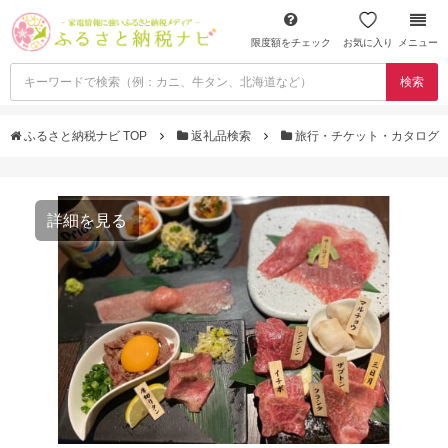
限度額をチェック
お気に入り
メニュー
検索
ふるさと納税ナビ TOP
返礼品検索
旅行・チケット・カタログ
詳細を見る