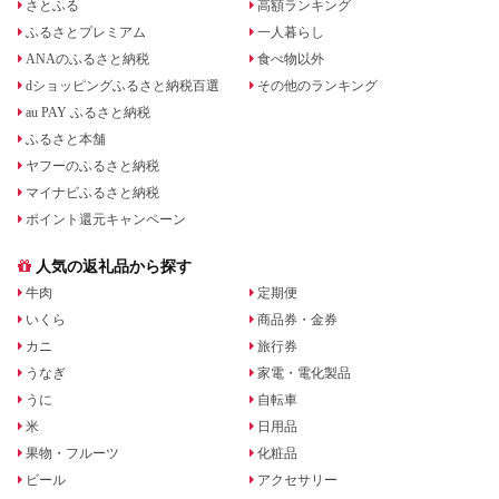
さとふる
高額ランキング
ふるさとプレミアム
一人暮らし
ANAのふるさと納税
食べ物以外
dショッピングふるさと納税百選
その他のランキング
au PAY ふるさと納税
ふるさと本舗
ヤフーのふるさと納税
マイナビふるさと納税
ポイント還元キャンペーン
人気の返礼品から探す
牛肉
定期便
いくら
商品券・金券
カニ
旅行券
うなぎ
家電・電化製品
うに
自転車
米
日用品
果物・フルーツ
化粧品
ビール
アクセサリー