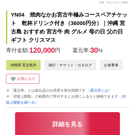
出典：JALふるさと納税
YN04 焼肉なかお宮古牛極みコースペアチケッ
ト 乾杯ドリンク付き（36000円分）｜沖縄 宮
古島 おすすめ 宮古牛 肉 グルメ 母の日 父の日
ギフト クリスマス
120,000
30
寄付金額:
円
還元率:
%
沖縄県 宮古島市
旅行・チケット・カタログ
お食事券
お気に入り
※「還元率」とは返礼品のお得度を測る指標です
（還元率とは）
※「控除上限額」の範囲内で寄付するとお得にふるさと納税できます
（控
除上限額を調べる）
詳細を見る