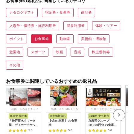
お食事券の返礼品に関連しているカテゴリ
カタログギフト
宿泊券・食事券
商品券
入場券・優待券・施設利用券
温泉利用券
体験・ツアー
ポイント
お食事券
動物園
美術館・博物館
遊園地
スポーツ
映画
音楽
株主優待券
その他
お食事券に関連しているおすすめの返礼品
出典：ふるさとチョイ
出典：JRE MALLふる
出典：ふるさとチョイ
出
ス
さと納税
ス
兵庫県 神戸市
東京都新宿区
福岡県 北九州市
愛
「神戸菊水すてーき
【焼肉 幸家】 お食事
京寿司グループ
【 
屋」ディナーチケット
券
10,000円分 お食事券
レン
（2枚）
1000円×10枚 食事チ
テ 
5.0
5.0
5.0
ケット チケット 寿司
コー