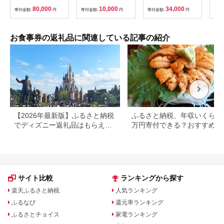
福岡県 北九州市
様分
80,000
10,000
34,000
寄付金額:
円
寄付金額:
円
寄付金額:
円
寄付
お食事券の返礼品に関連している記事の紹介
【2026年最新版】ふるさと納税
ふるさと納税、年収いくらで3
でディズニー返礼品はもらえ
万円寄付できる？おすすめ返
る？ホテル・チケット・公式グ
品も紹介
ッズを徹底解説
サイト比較
ランキングから探す
楽天ふるさと納税
人気ランキング
ふるなび
還元率ランキング
ふるさとチョイス
家電ランキング