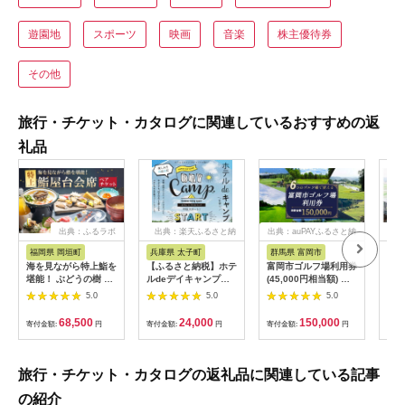
遊園地
スポーツ
映画
音楽
株主優待券
その他
旅行・チケット・カタログに関連しているおすすめの返
礼品
出典：ふるラボ
出典：楽天ふるさと納
出典：auPAYふるさと納
出典
税
税
福岡県 岡垣町
兵庫県 太子町
群馬県 富岡市
長
海を見ながら特上鮨を
【ふるさと納税】ホテ
富岡市ゴルフ場利用券
旅行
堪能！ ぶどうの樹 鮨
ルdeデイキャンプ体
(45,000円相当額) ゴ
運転
屋台ペア お食事券 海
験チケット
ルフ チケット 平日 土
列車
5.0
5.0
5.0
鮮 海 屋台 食事 ペア
【1364991】
日 祝日 プレー券 関東
験 
福岡県 岡垣町
群馬県 首都圏 F20E-
列車
68,500
24,000
150,000
寄付金額:
円
寄付金額:
円
寄付金額:
円
寄付
382
ども
県
旅行・チケット・カタログの返礼品に関連している記事
の紹介