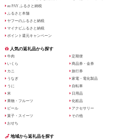
au PAY ふるさと納税
ふるさと本舗
ヤフーのふるさと納税
マイナビふるさと納税
ポイント還元キャンペーン
人気の返礼品から探す
牛肉
定期便
いくら
商品券・金券
カニ
旅行券
うなぎ
家電・電化製品
うに
自転車
米
日用品
果物・フルーツ
化粧品
ビール
アクセサリー
菓子・スイーツ
その他
おせち
地域から返礼品を探す