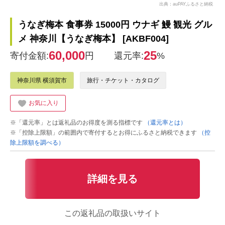
出典：auPAYふるさと納税
うなぎ梅本 食事券 15000円 ウナギ 鰻 観光 グル
メ 神奈川【うなぎ梅本】 [AKBF004]
60,000
25
寄付金額:
円
還元率:
%
神奈川県 横須賀市
旅行・チケット・カタログ
お気に入り
※「還元率」とは返礼品のお得度を測る指標です
（還元率とは）
※「控除上限額」の範囲内で寄付するとお得にふるさと納税できます
（控
除上限額を調べる）
詳細を見る
この返礼品の取扱いサイト