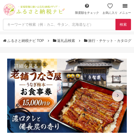
限度額をチェック
お気に入り
メニュー
検索
ふるさと納税ナビ TOP
返礼品検索
旅行・チケット・カタログ
詳細を見る