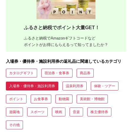
ふるさと納税でポイント大量GET！
ふるさと納税でAmazonギフトコードなど
ポイントがお得にもらえるって知ってましたか？
入場券・優待券・施設利用券の返礼品に関連しているカテゴリ
カタログギフト
宿泊券・食事券
商品券
入場券・優待券・施設利用券
温泉利用券
体験・ツアー
ポイント
お食事券
動物園
美術館・博物館
遊園地
スポーツ
映画
音楽
株主優待券
その他