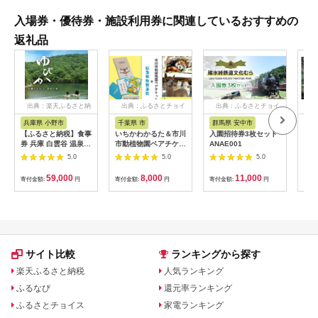
入場券・優待券・施設利用券に関連しているおすすめの
返礼品
出典：楽天ふるさと納
出典：ふるさとチョイ
出典：ふるさとチョイ
出
税
ス
ス
兵庫県 小野市
千葉県 市
群馬県 安中市
静
【ふるさと納税】食事
いちかわかるた＆市川
入園招待券3枚セット
熱川
券 兵庫 白雲谷 温泉
市動植物園ペアチケッ
ANAE001
園 
ゆぴか 入浴券 10枚＋
ト 【12203-0196】
／ 
5.0
5.0
5.0
お食事券 (1,000円)
ット
10枚 セット 旅行 旅
59,000
8,000
11,000
寄付金額:
円
寄付金額:
円
寄付金額:
円
寄付
温泉旅行 スパ サウナ
岩盤浴 マッサージ エ
ステ 体験 体験型 子供
大人 チケット 券 ギフ
ト券 ギフト 贈答 レス
トラン 健康 美容 兵庫
県 小野市
サイト比較
ランキングから探す
楽天ふるさと納税
人気ランキング
ふるなび
還元率ランキング
ふるさとチョイス
家電ランキング