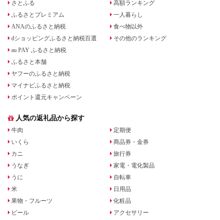
さとふる
高額ランキング
ふるさとプレミアム
一人暮らし
ANAのふるさと納税
食べ物以外
dショッピングふるさと納税百選
その他のランキング
au PAY ふるさと納税
ふるさと本舗
ヤフーのふるさと納税
マイナビふるさと納税
ポイント還元キャンペーン
人気の返礼品から探す
牛肉
定期便
いくら
商品券・金券
カニ
旅行券
うなぎ
家電・電化製品
うに
自転車
米
日用品
果物・フルーツ
化粧品
ビール
アクセサリー