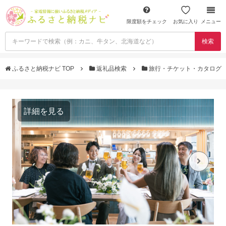
限度額をチェック
お気に入り
メニュー
検索
ふるさと納税ナビ TOP
返礼品検索
旅行・チケット・カタログ
詳細を見る