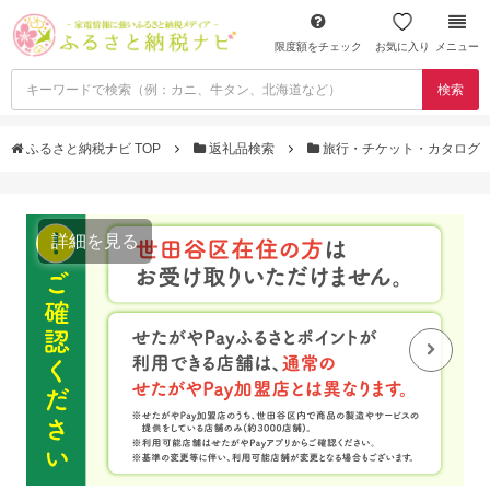
限度額をチェック
お気に入り
メニュー
検索
ふるさと納税ナビ TOP
返礼品検索
旅行・チケット・カタログ
詳細を見る