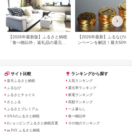
【2026年最新版】ふるさと納税
【2026年最新】ふるなびの
「食べ物以外」返礼品の還元率
ンペーンを解説！最大50%還
ランキング！
も
サイト比較
ランキングから探す
楽天ふるさと納税
人気ランキング
ふるなび
還元率ランキング
ふるさとチョイス
家電ランキング
さとふる
高額ランキング
ふるさとプレミアム
一人暮らし
ANAのふるさと納税
食べ物以外
dショッピングふるさと納税百選
その他のランキング
au PAY ふるさと納税