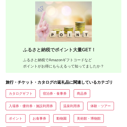
ふるさと納税でポイント大量GET！
ふるさと納税でAmazonギフトコードなど
ポイントがお得にもらえるって知ってましたか？
旅行・チケット・カタログの返礼品に関連しているカテゴリ
カタログギフト
宿泊券・食事券
商品券
入場券・優待券・施設利用券
温泉利用券
体験・ツアー
ポイント
お食事券
動物園
美術館・博物館