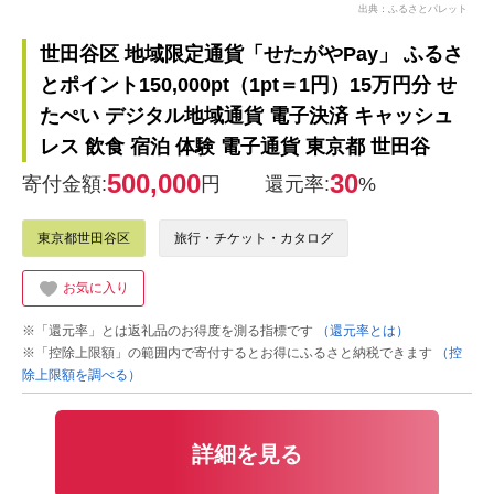
出典：ふるさとパレット
世田谷区 地域限定通貨「せたがやPay」 ふるさ
とポイント150,000pt（1pt＝1円）15万円分 せ
たぺい デジタル地域通貨 電子決済 キャッシュ
レス 飲食 宿泊 体験 電子通貨 東京都 世田谷
500,000
30
寄付金額:
円
還元率:
%
東京都世田谷区
旅行・チケット・カタログ
お気に入り
※「還元率」とは返礼品のお得度を測る指標です
（還元率とは）
※「控除上限額」の範囲内で寄付するとお得にふるさと納税できます
（控
除上限額を調べる）
詳細を見る