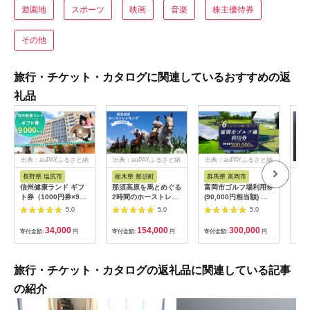
遊園地
スポーツ
映画
音楽
株主優待券
その他
旅行・チケット・カタログに関連しているおすすめの返
礼品
出典：auPAYふるさと納
出典：auPAYふるさと納
出典：auPAYふるさと納
税
税
税
長野県 塩尻市
栃木県 那須町
群馬県 富岡市
三
信州健康ランド ギフ
那須高原を馬とめぐる
富岡市ゴルフ場利用券
34
ト券（1000円券×9
2時間のホーストレッ
(90,000円相当額) ゴ
はら
枚） | 信州健康ランド
キング 外乗ペア利用
ルフ チケット 平日 土
肉御
5.0
5.0
5.0
サウナ 大浴場 ボディ
券【平日限定】チケッ
日 祝日 プレー券 関東
食事
ケア リラクゼーショ
ト 利用券 ペア 体験
群馬県 首都圏 F20E-
34,000
154,000
300,000
寄付金額:
円
寄付金額:
円
寄付金額:
円
寄付
ン 施設 宿泊 家族連れ
乗馬 初心者歓迎〔P-
350
長野県 塩尻市
100〕
旅行・チケット・カタログの返礼品に関連している記事
の紹介