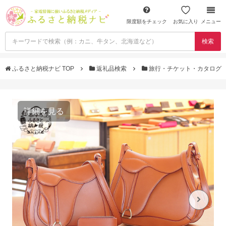
限度額をチェック
お気に入り
メニュー
検索
ふるさと納税ナビ TOP
返礼品検索
旅行・チケット・カタログ
詳細を見る