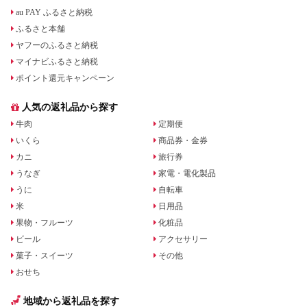
au PAY ふるさと納税
ふるさと本舗
ヤフーのふるさと納税
マイナビふるさと納税
ポイント還元キャンペーン
人気の返礼品から探す
牛肉
定期便
いくら
商品券・金券
カニ
旅行券
うなぎ
家電・電化製品
うに
自転車
米
日用品
果物・フルーツ
化粧品
ビール
アクセサリー
菓子・スイーツ
その他
おせち
地域から返礼品を探す