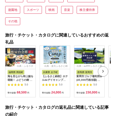
遊園地
スポーツ
映画
音楽
株主優待券
その他
旅行・チケット・カタログに関連しているおすすめの返
礼品
出典：ふるラボ
出典：楽天ふるさと納
出典：auPAYふるさと納
出典
税
税
福岡県 岡垣町
兵庫県 太子町
群馬県 富岡市
長
海を見ながら特上鮨を
【ふるさと納税】ホテ
富岡市ゴルフ場利用券
旅行
堪能！ ぶどうの樹 鮨
ルdeデイキャンプ体
(45,000円相当額) ゴ
運転
屋台ペア お食事券 海
験チケット
ルフ チケット 平日 土
列車
5.0
5.0
5.0
鮮 海 屋台 食事 ペア
【1364991】
日 祝日 プレー券 関東
験 
福岡県 岡垣町
群馬県 首都圏 F20E-
列車
68,500
24,000
150,000
寄付金額:
円
寄付金額:
円
寄付金額:
円
寄付
382
ども
県
旅行・チケット・カタログの返礼品に関連している記事
の紹介