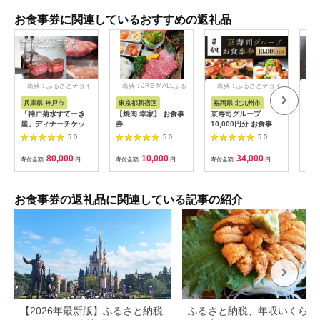
お食事券に関連しているおすすめの返礼品
出典：ふるさとチョイ
出典：JRE MALLふる
出典：ふるさとチョイ
出
ス
さと納税
ス
兵庫県 神戸市
東京都新宿区
福岡県 北九州市
愛
「神戸菊水すてーき
【焼肉 幸家】 お食事
京寿司グループ
【 
屋」ディナーチケット
券
10,000円分 お食事券
レン
（2枚）
1000円×10枚 食事チ
テ 
5.0
5.0
5.0
ケット チケット 寿司
コー
福岡県 北九州市
様分
80,000
10,000
34,000
寄付金額:
円
寄付金額:
円
寄付金額:
円
寄付
お食事券の返礼品に関連している記事の紹介
【2026年最新版】ふるさと納税
ふるさと納税、年収いくらで3