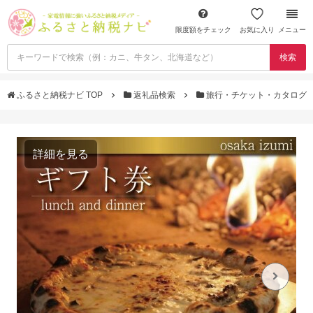
限度額をチェック
お気に入り
メニュー
検索
ふるさと納税ナビ TOP
返礼品検索
旅行・チケット・カタログ
詳細を見る