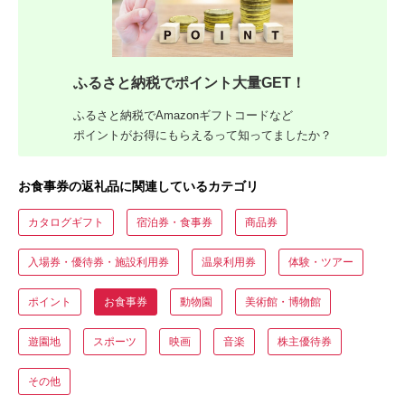
ふるさと納税でポイント大量GET！
ふるさと納税でAmazonギフトコードなど
ポイントがお得にもらえるって知ってましたか？
お食事券の返礼品に関連しているカテゴリ
カタログギフト
宿泊券・食事券
商品券
入場券・優待券・施設利用券
温泉利用券
体験・ツアー
ポイント
お食事券
動物園
美術館・博物館
遊園地
スポーツ
映画
音楽
株主優待券
その他