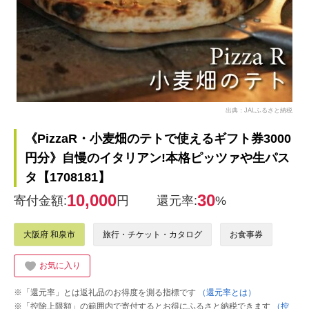
出典：JALふるさと納税
《PizzaR・小麦畑のテトで使えるギフト券3000
円分》自慢のイタリアン!本格ピッツァや生パス
タ【1708181】
10,000
30
寄付金額:
円
還元率:
%
大阪府 和泉市
旅行・チケット・カタログ
お食事券
お気に入り
※「還元率」とは返礼品のお得度を測る指標です
（還元率とは）
※「控除上限額」の範囲内で寄付するとお得にふるさと納税できます
（控