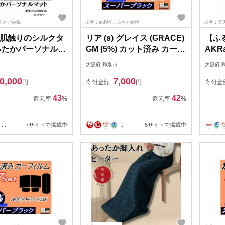
ふるさと納税
出典：auPAYふるさと納税
出典：楽
肌触りのシルクタ
リア (s) グレイス (GRACE)
【ふ
ったかパーソナルマ
GM (5%) カット済み カーフ
AKRa
グ 約
ィルム GM4
DES
大阪府 和泉市
大阪府 
00cm ピンク
GM5【1711122】
オッ
0,000
7,000
70】
口で配
円
寄付金額:
円
寄付金
ア 
43
42
還元率
%
還元率
%
ング
ット 
...
7サイトで掲載中
...
5サイトで掲載中
送料無
BEA
答 
【40