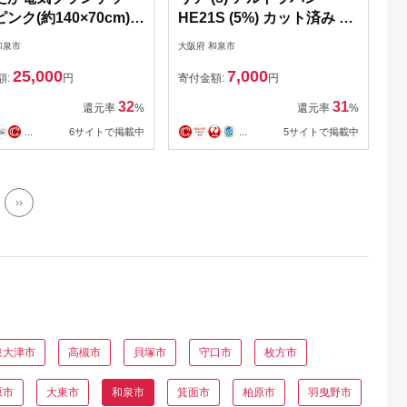
ンク(約140×70cm)
HE21S (5%) カット済み カ
08425】
ーフィルム ラパン HE21系
和泉市
大阪府 和泉市
【1713585】
25,000
7,000
額:
円
寄付金額:
円
32
31
還元率
%
還元率
%
...
6サイトで掲載中
...
5サイトで掲載中
››
泉大津市
高槻市
貝塚市
守口市
枚方市
原市
大東市
和泉市
箕面市
柏原市
羽曳野市