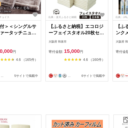
チョイス
出典：楽天ふるさと納税
出典：JA
付＞＜シングルサ
【ふるさと納税】エコロジ
【ふ
ァータッチニュー
ーフェイスタオル20枚セッ
ンクメ
あったかふんわか
ト【1210980】
ーター
大阪府 和泉市
大阪府 
ズミファブリック
酸水
0,000
15,000
9316】
域：沖
円
寄付金額:
円
寄付金
4.6 （165件）
4.6 （160件）
...
5サイトで掲載中
...
6サイトで掲載中