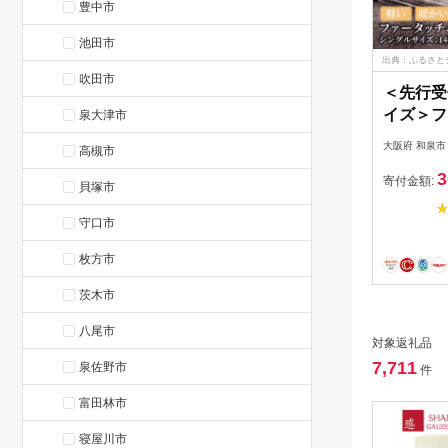
豊中市
池田市
出典：ふるさと
吹田市
＜先行受
イズ＞フ
泉大津市
マイヤー
大阪府 和泉市
高槻市
毛布 イ
3
ス【122
寄付金額:
貝塚市
守口市
枚方市
茨木市
八尾市
対象返礼品
7,711
泉佐野市
件
富田林市
寝屋川市