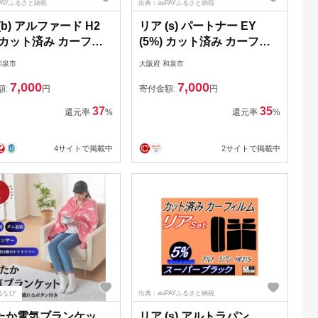
PAYふるさと納税
出典：auPAYふるさと納税
(b) アルファード H2
リア (s) パートナー EY
) カット済み カーフィ
(5%) カット済み カーフィ
20系
ルム EY6 EY7 EY8
和泉市
大阪府 和泉市
20W【1713601】
EY9【1710695】
7,000
7,000
額:
円
寄付金額:
円
37
35
還元率
%
還元率
%
4サイトで掲載中
2サイトで掲載中
るなび
出典：auPAYふるさと納税
たか電気ブランケッ
リア (s) アルトラパン