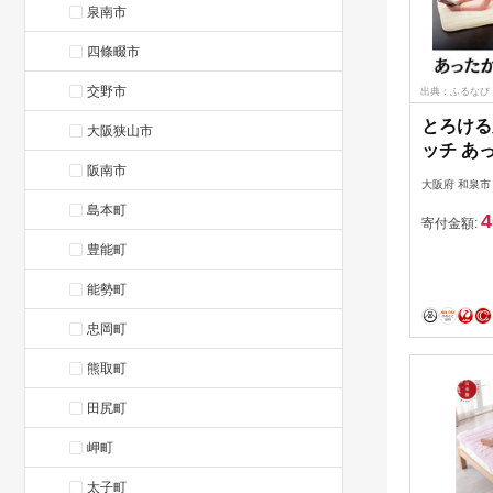
泉南市
四條畷市
交野市
出典：ふるなび
とろける
大阪狭山市
ッチ あ
阪南市
ットロン
大阪府 和泉市
100×2
島本町
4
【15580
寄付金額:
豊能町
能勢町
忠岡町
熊取町
田尻町
岬町
太子町