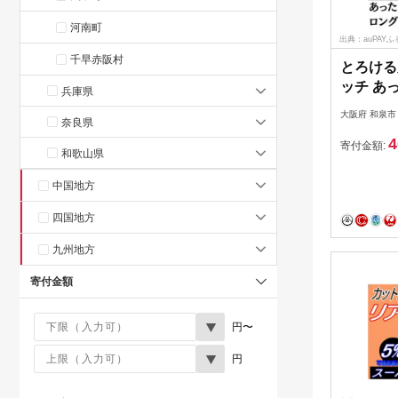
河南町
出典：auPAY
千早赤阪村
とろける
ッチ あ
兵庫県
ットロン
大阪府 和泉市
奈良県
100×2
4
【15580
寄付金額:
和歌山県
中国地方
四国地方
九州地方
寄付金額
円〜
円