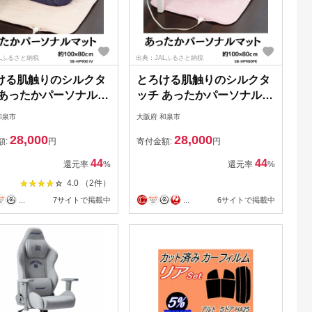
Lふるさと納税
出典：JALふるさと納税
ける肌触りのシルクタ
とろける肌触りのシルクタ
 あったかパーソナルマ
ッチ あったかパーソナルマ
ショート 約
ットショート 約
和泉市
大阪府 和泉市
×80cm アイボリー
100×80cm ピンク
28,000
28,000
58069】
【1558068】
額:
円
寄付金額:
円
44
44
還元率
%
還元率
%
4.0 （2件）
...
7サイトで掲載中
...
6サイトで掲載中