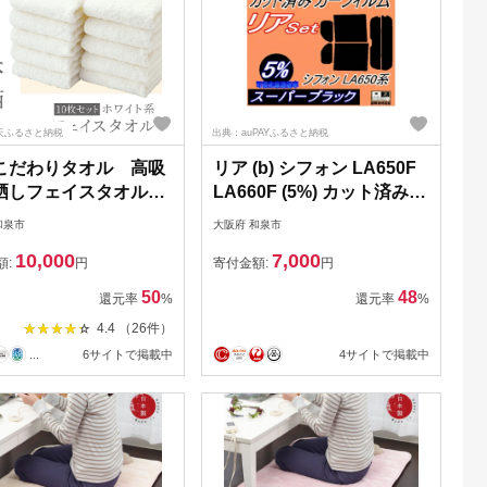
天ふるさと納税
出典：auPAYふるさと納税
こだわりタオル 高吸
リア (b) シフォン LA650F
晒しフェイスタオル10
LA660F (5%) カット済み
ワイト）(SKH-
カーフィルム【1704296】
和泉市
大阪府 和泉市
W/AM）
10,000
7,000
額:
円
寄付金額:
円
50
48
還元率
%
還元率
%
4.4 （26件）
...
6サイトで掲載中
4サイトで掲載中