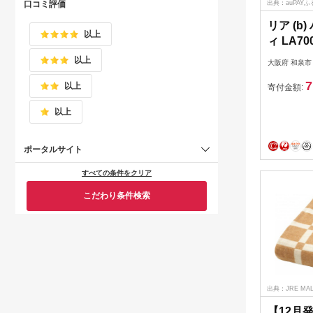
口コミ評価
出典：auPAY
リア (b
以上
ィ LA70
み カー
以上
大阪府 和泉市
LA700【
7
以上
寄付金額:
以上
ポータルサイト
すべての条件をクリア
こだわり条件検索
出典：JRE M
【12月