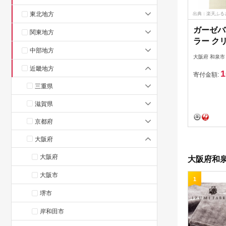
東北地方
出典：楽天ふる
ガーゼバ
関東地方
ラー ク
中部地方
ーアイス
大阪府 和泉市
近畿地方
1
寄付金額:
三重県
滋賀県
京都府
大阪府
大阪府
大阪府和泉
大阪市
1
堺市
岸和田市