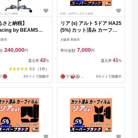
天ふるさと納税
出典：auPAYふるさと納税
るさと納税】
リア (s) アルト 5ドア HA25
cing by BEAMS
(5%) カット済み カーフィ
IGNモデル+スウェット
ルム HA25S
和泉市
大阪府 和泉市
トマンセット【複数個
HA25V【1713599】
240,000
7,000
送】_ 椅子 イス チェ
額:
円
寄付金額:
円
オフィスチェア ゲーミ
42
41
還元率
%
還元率
%
チェア カレッジスウェ
5.0 （1件）
組立式 おすすめ 家具
4サイトで掲載中
...
5サイトで掲載中
料 AKRacing
MS DESIGNモデル 贈
ギフト オットマン
51622】