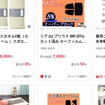
さと納税
出典：JRE MALLふるさと納税
出典：楽
スタオル2枚（カ
リア (s) プリウス W6 (5%)
泉州
リーム ）スポエリ
カット済み カーフィルム
水本
コットン
ZVW60
枚（ホ
大阪府 和泉市
大阪府 
ZVW65【1704291】
F10
0,000
7,000
円
寄付金額:
円
寄付金
85
54
還元率
%
還元率
%
2サイトで掲載中
3サイトで掲載中