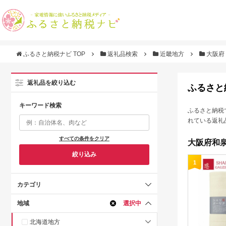
ふるさと納税ナビ TOP
返礼品検索
近畿地方
大阪府
返礼品を絞り込む
ふるさと
キーワード検索
ふるさと納税
れている返礼
すべての条件をクリア
大阪府和泉
絞り込み
1
カテゴリ
地域
選択中
北海道地方