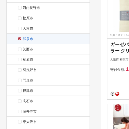
河内長野市
松原市
大東市
出典：楽天ふる
和泉市
ガーゼバ
箕面市
ラー ク
ーアイス
柏原市
大阪府 和泉市
1
寄付金額:
羽曳野市
門真市
摂津市
高石市
藤井寺市
東大阪市