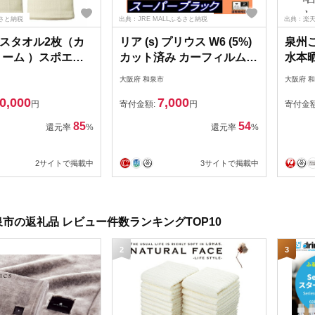
さと納税
出典：JRE MALLふるさと納税
出典：楽
スタオル2枚（カ
リア (s) プリウス W6 (5%)
泉州
リーム ）スポエリ
カット済み カーフィルム
水本
コットン
ZVW60
枚（ホ
大阪府 和泉市
大阪府 
ZVW65【1704291】
F10
0,000
7,000
円
寄付金額:
円
寄付金
85
54
還元率
%
還元率
%
2サイトで掲載中
3サイトで掲載中
市の返礼品 レビュー件数ランキングTOP10
2
3