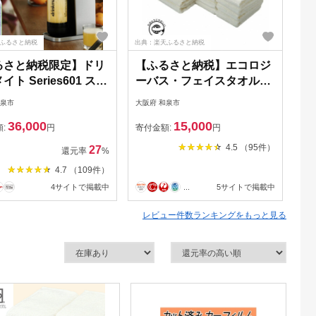
Lふるさと納税
出典：楽天ふるさと納税
出典
るさと納税限定】ドリ
【ふるさと納税】エコロジ
【
イト Series601 スタ
ーバス・フェイスタオルセ
定
セット/ブラック/炭
ット(バスタオル4枚、フェ
さ
和泉市
大阪府 和泉市
大阪
メーカー【配送不可地
イスタオル8枚)
イ
36,000
15,000
縄県】【1435543】
【1210979】
セ
額:
円
寄付金額:
円
寄
ト
4.5 （95件）
27
還元率
%
ジ
4.7 （109件）
グ
4サイトで掲載中
...
5サイトで掲載中
酸
域
レビュー件数ランキングをもっと見る
【