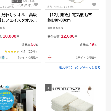
天ふるさと納税
出典：ANAのふるさと納税
出典
こだわりタオル 高吸
【12月発送】電気敷毛布
リア
晒しフェイスタオル10
約140×80cm
L
ワイト）(SKH-
カ
和泉市
大阪府 和泉市
大阪
W/AM）
10,000
12,000
額:
円
寄付金額:
円
寄
50
49
還元率
%
還元率
%
4.4 （26件）
...
6サイトで掲載中
1サイトで掲載中
還元率ランキングをもっと見る
4
5