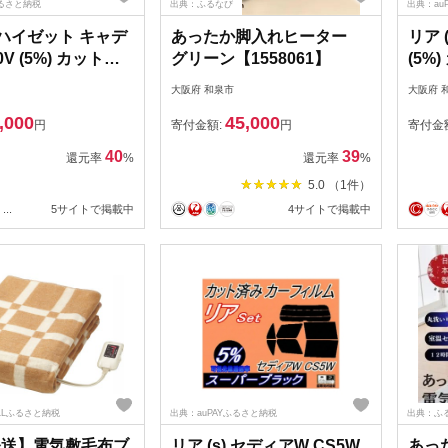
ふるさと納税
出典：ふるなび
出典：au
) ハイゼット キャデ
あったか脚入れヒーター
リア 
0V (5%) カット済
グリーン【1558061】
(5%
フィルム
ルム 
大阪府 和泉市
大阪府 
1716432】
ANH
,000
45,000
円
寄付金額:
円
寄付金
40
39
還元率
%
還元率
%
5.0 （1件）
...
5サイトで掲載中
4サイトで掲載中
ALLふるさと納税
出典：auPAYふるさと納税
出典：ふ
発送】電気敷毛布ブ
リア (s) セディアW CS5W
あっ