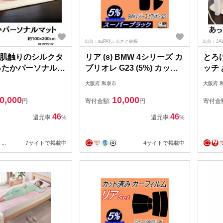
出典：auPAYふるさと納税
出典：JA
肌触りのシルクタ
リア (s) BMW 4シリーズ カ
とろ
ったかパーソナルマ
ブリオレ G23 (5%) カット
ッチ
グ 約
済み カーフィルム BMW用
ット
大阪府 和泉市
大阪府 
00cm アイボリー
【1715858】
100
0,000
10,000
71】
【15
円
寄付金額:
円
寄付金
46
46
還元率
%
還元率
%
...
7サイトで掲載中
4サイトで掲載中