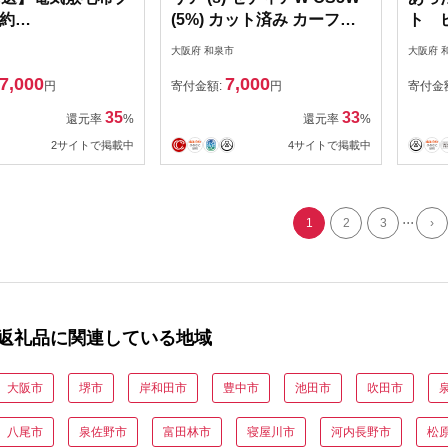
約
(5%) カット済み カーフィ
ト ピ
cm【1636699】
ルム ランサーセディアワゴ
【16
大阪府 和泉市
大阪府 
ン【1708324】
7,000
7,000
円
寄付金額:
円
寄付金
35
33
還元率
%
還元率
%
2サイトで掲載中
4サイトで掲載中
...
1
2
3
›
返礼品に関連している地域
大阪市
堺市
岸和田市
豊中市
池田市
吹田市
八尾市
泉佐野市
富田林市
寝屋川市
河内長野市
松