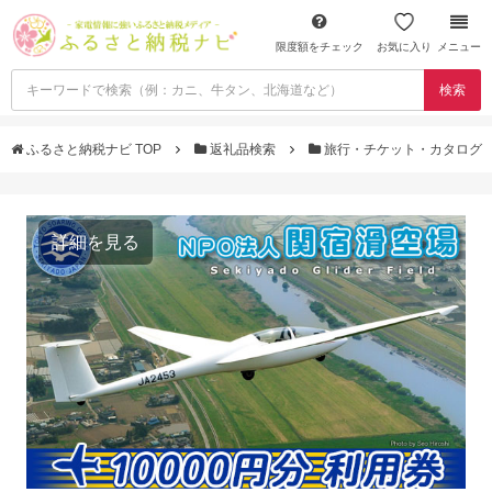
限度額をチェック
お気に入り
メニュー
検索
ふるさと納税ナビ TOP
返礼品検索
旅行・チケット・カタログ
詳細を見る