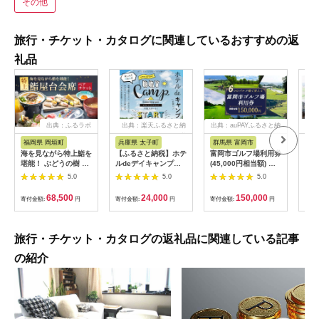
その他
旅行・チケット・カタログに関連しているおすすめの返
礼品
出典：ふるラボ
出典：楽天ふるさと納
出典：auPAYふるさと納
出典
税
税
福岡県 岡垣町
兵庫県 太子町
群馬県 富岡市
長
海を見ながら特上鮨を
【ふるさと納税】ホテ
富岡市ゴルフ場利用券
旅行
堪能！ ぶどうの樹 鮨
ルdeデイキャンプ体
(45,000円相当額) ゴ
運転
屋台ペア お食事券 海
験チケット
ルフ チケット 平日 土
列車
5.0
5.0
5.0
鮮 海 屋台 食事 ペア
【1364991】
日 祝日 プレー券 関東
験 
福岡県 岡垣町
群馬県 首都圏 F20E-
列車
68,500
24,000
150,000
寄付金額:
円
寄付金額:
円
寄付金額:
円
寄付
382
ども
県
旅行・チケット・カタログの返礼品に関連している記事
の紹介