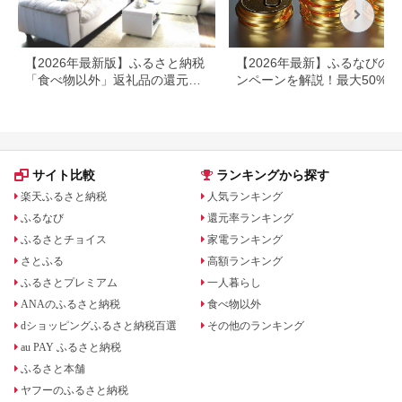
【2026年最新版】ふるさと納税
【2026年最新】ふるなびの
「食べ物以外」返礼品の還元率
ンペーンを解説！最大50%還
ランキング！
も
サイト比較
ランキングから探す
楽天ふるさと納税
人気ランキング
ふるなび
還元率ランキング
ふるさとチョイス
家電ランキング
さとふる
高額ランキング
ふるさとプレミアム
一人暮らし
ANAのふるさと納税
食べ物以外
dショッピングふるさと納税百選
その他のランキング
au PAY ふるさと納税
ふるさと本舗
ヤフーのふるさと納税