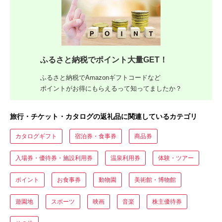
ふるさと納税でポイント大量GET！
ふるさと納税でAmazonギフトコードなど
ポイントがお得にもらえるって知ってましたか？
旅行・チケット・カタログの返礼品に関連しているカテゴリ
カタログギフト
宿泊券・食事券
商品券
入場券・優待券・施設利用券
温泉利用券
体験・ツアー
ポイント
お食事券
動物園
美術館・博物館
遊園地
スポーツ
映画
音楽
株主優待券