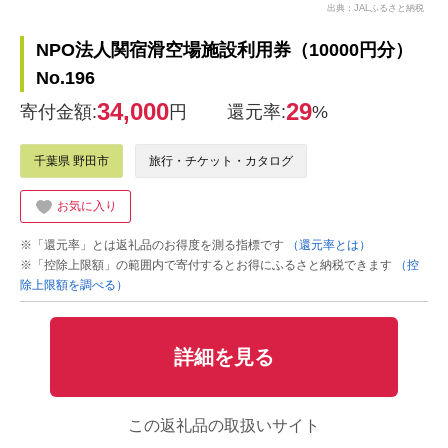
出典：JALふるさと納税
NPO法人関宿滑空場施設利用券（10000円分）
No.196
34,000
29
寄付金額:
円
還元率:
%
千葉県 野田市
旅行・チケット・カタログ
お気に入り
※「還元率」とは返礼品のお得度を測る指標です
（還元率とは）
※「控除上限額」の範囲内で寄付するとお得にふるさと納税できます
（控
除上限額を調べる）
詳細を見る
この返礼品の取扱いサイト