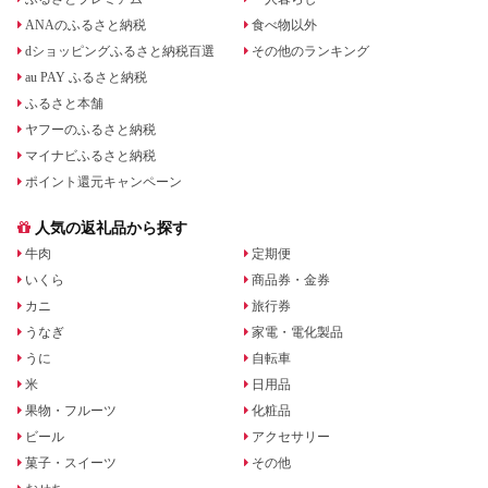
ANAのふるさと納税
食べ物以外
dショッピングふるさと納税百選
その他のランキング
au PAY ふるさと納税
ふるさと本舗
ヤフーのふるさと納税
マイナビふるさと納税
ポイント還元キャンペーン
人気の返礼品から探す
牛肉
定期便
いくら
商品券・金券
カニ
旅行券
うなぎ
家電・電化製品
うに
自転車
米
日用品
果物・フルーツ
化粧品
ビール
アクセサリー
菓子・スイーツ
その他