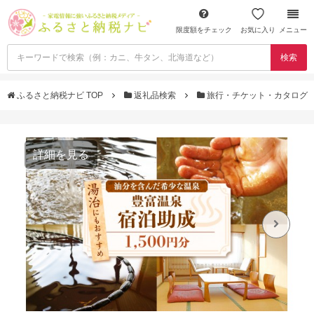
限度額をチェック
お気に入り
メニュー
検索
ふるさと納税ナビ TOP
返礼品検索
旅行・チケット・カタログ
詳細を見る