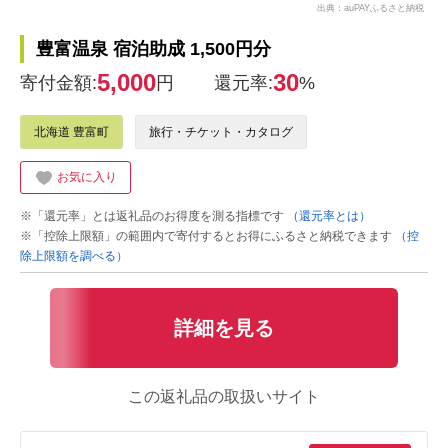
出典：auPAYふるさと納税
豊富温泉 宿泊助成 1,500円分
5,000
30
寄付金額:
円
還元率:
%
北海道 豊富町
旅行・チケット・カタログ
お気に入り
※「還元率」とは返礼品のお得度を測る指標です
（還元率とは）
※「控除上限額」の範囲内で寄付するとお得にふるさと納税できます
（控
除上限額を調べる）
詳細を見る
この返礼品の取扱いサイト