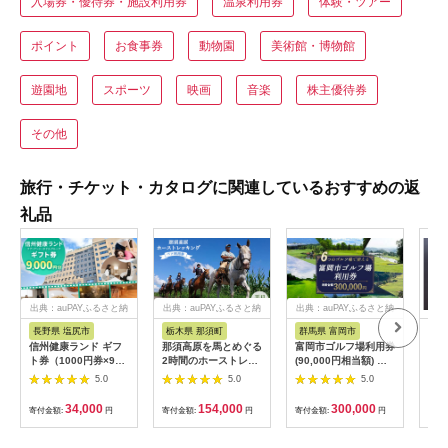
入場券・優待券・施設利用券
温泉利用券
体験・ツアー
ポイント
お食事券
動物園
美術館・博物館
遊園地
スポーツ
映画
音楽
株主優待券
その他
旅行・チケット・カタログに関連しているおすすめの返
礼品
出典：auPAYふるさと納
出典：auPAYふるさと納
出典：auPAYふるさと納
税
税
税
長野県 塩尻市
栃木県 那須町
群馬県 富岡市
三
信州健康ランド ギフ
那須高原を馬とめぐる
富岡市ゴルフ場利用券
34
ト券（1000円券×9
2時間のホーストレッ
(90,000円相当額) ゴ
はら
枚） | 信州健康ランド
キング 外乗ペア利用
ルフ チケット 平日 土
肉御
5.0
5.0
5.0
サウナ 大浴場 ボディ
券【平日限定】チケッ
日 祝日 プレー券 関東
食事
ケア リラクゼーショ
ト 利用券 ペア 体験
群馬県 首都圏 F20E-
34,000
154,000
300,000
寄付金額:
円
寄付金額:
円
寄付金額:
円
寄付
ン 施設 宿泊 家族連れ
乗馬 初心者歓迎〔P-
350
長野県 塩尻市
100〕