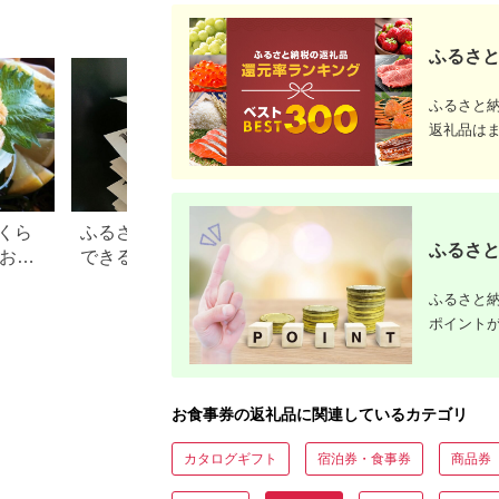
素泊まり 朝食付き 1
泊2食付き サウナ付き
大浴場 レストラン カ
ふるさと
フェ 食事 ランチ ディ
ナー】
ふるさと
返礼品は
くら
ふるさと納税で15万円寄付
【2026年】ふるさ
ふるさと
？おす
できる年収は？家電などお
100万円の寄付で
すすめ返礼品も
すすめ返礼品！
ふるさと納
ポイント
お食事券の返礼品に関連しているカテゴリ
カタログギフト
宿泊券・食事券
商品券