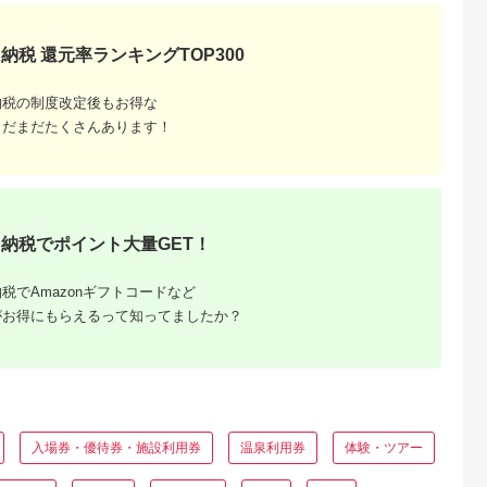
イジーヌ フランス料
理 東京 墨田区
納税 還元率ランキングTOP300
納税の制度改定後もお得な
まだまだたくさんあります！
と納税
納税でポイント大量GET！
もらえるお
税でAmazonギフトコードなど
がお得にもらえるって知ってましたか？
入場券・優待券・施設利用券
温泉利用券
体験・ツアー