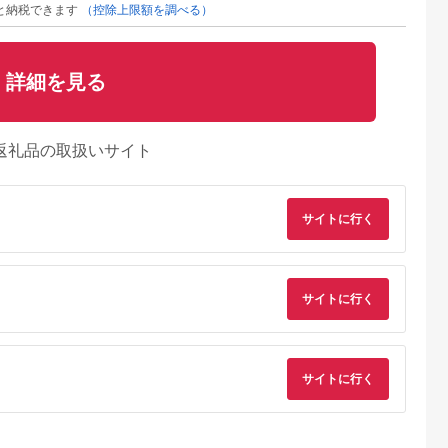
と納税できます
（控除上限額を調べる）
詳細を見る
返礼品の取扱いサイト
サイトに行く
サイトに行く
るさとチョイ
出典：ふるさとプレミ
出典：ふるさとチョイ
出典：ふるさとチョ
ス
アム
ス
御山町
東京都墨田区
東京都渋谷区
兵庫県 神戸市
来』の特撰牛
東京スカイツリー ラ
お花屋さんのカフェ
「ホテル ラ・スイー
お食事券 4
ンチ 雅 コース ペアチ
ランチセットご利用券
ト神戸ハーバーラン
サイトに行く
31614】
ケット 有効期間6ヶ月
ド」レストランディ
5.0
5.0
5.0
5.0
Sky Restaurant 634
ー券
2,000
75,000
7,000
100,000
スカイツリー 入場券
円
寄付金額:
円
寄付金額:
円
寄付金額:
円
ペア チケット 食事券
レストラン 東京キュ