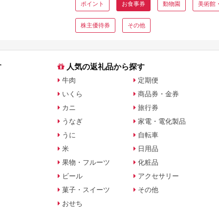
ポイント
お食事券
動物園
美術館
株主優待券
その他
す
人気の返礼品から探す
牛肉
定期便
いくら
商品券・金券
カニ
旅行券
うなぎ
家電・電化製品
うに
自転車
米
日用品
果物・フルーツ
化粧品
ビール
アクセサリー
菓子・スイーツ
その他
おせち