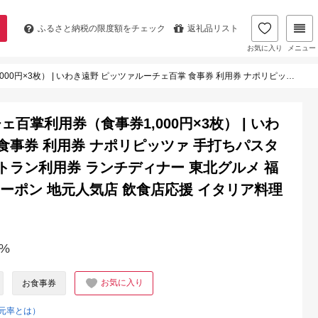
ふるさと納税の
限度額をチェック
返礼品リスト
お気に入り
メニュー
打ちパスタ 薪窯焼き 本格イタリアン レストラン利用券 ランチディナー 東北グルメ 福島グルメ いわき市 チケット クーポン 地元人気店 飲食店応援 イタリア料理 ピザパスタ | RH001-3s
掌利用券（食事券1,000円×3枚） | いわ
食事券 利用券 ナポリピッツァ 手打ちパスタ
トラン利用券 ランチディナー 東北グルメ 福
クーポン 地元人気店 飲食店応援 イタリア料理
%
お気に入り
お食事券
元率とは）