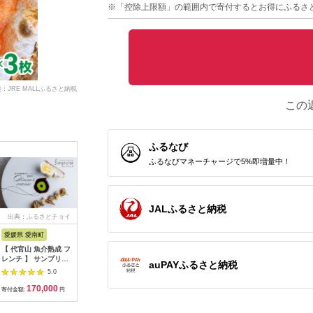
※「控除上限額」の範囲内で寄付するとお得にふるさ
：JRE MALLふるさと納税
この
ふるなび
ふるなびマネーチャージで5%即増量中！
JALふるさと納税
出典：ふるさとチョイ
出典：ふるさとチョイ
出典：ふるさとチョイ
出典：ふ
ス
ス
ス
愛媛県 愛南町
兵庫県 芦屋市
石川県 金沢市
京都 府久
【 代官山 魚介熟成 フ
【ふるさと納税】「ホ
料亭金城樓のお食事券
『多来多
レンチ 】 サンプリシ
テル竹園芦屋」ご宿泊
(ペア）
肉コース
auPAYふるさと納税
テ 「 愛南町 ディナー
・ ご飲食券 20000円
名様分【11
5.0
5.0
5.0
コース 」 食事券 2名
分 (1000円×20枚)
170,000
67,000
100,000
7
様分
【宿泊券 お食事券 入
寄付金額:
円
寄付金額:
円
寄付金額:
円
寄付金額:
場券 優待券 チケット
ホテル 竹園芦屋 宿泊