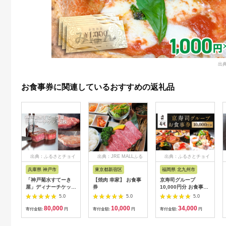
出典
お食事券に関連しているおすすめの返礼品
出典：ふるさとチョイ
出典：JRE MALLふる
出典：ふるさとチョイ
ス
さと納税
ス
兵庫県 神戸市
東京都新宿区
福岡県 北九州市
「神戸菊水すてーき
【焼肉 幸家】 お食事
京寿司グループ
屋」ディナーチケット
券
10,000円分 お食事券
（2枚）
1000円×10枚 食事チ
5.0
5.0
5.0
ケット チケット 寿司
80,000
10,000
34,000
福岡県 北九州市
寄付金額:
円
寄付金額:
円
寄付金額:
円