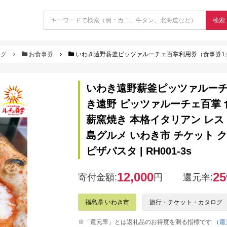
検索
ログ
お食事券
いわき遠野薪釜ピッツァルーチェ百掌利用券（食事券1,000円×3枚） | いわき遠野 ピッツァルーチェ百掌 食事券 利用券 ナポリピッツァ 手
いわき遠野薪釜ピッツァルーチェ百
き遠野 ピッツァルーチェ百掌 
薪窯焼き 本格イタリアン レス
島グルメ いわき市 チケット 
ピザパスタ | RH001-3s
12,000
25
寄付金額:
円
還元率:
福島県 いわき市
旅行・チケット・カタログ
※「還元率」とは返礼品のお得度を測る指標です
（還