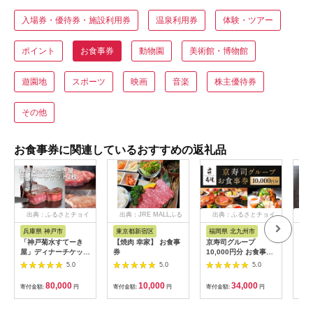
入場券・優待券・施設利用券
温泉利用券
体験・ツアー
ポイント
お食事券
動物園
美術館・博物館
遊園地
スポーツ
映画
音楽
株主優待券
その他
お食事券に関連しているおすすめの返礼品
出典：ふるさとチョイ
出典：JRE MALLふる
出典：ふるさとチョイ
出
ス
さと納税
ス
兵庫県 神戸市
東京都新宿区
福岡県 北九州市
愛
「神戸菊水すてーき
【焼肉 幸家】 お食事
京寿司グループ
【 
屋」ディナーチケット
券
10,000円分 お食事券
レン
（2枚）
1000円×10枚 食事チ
テ 
5.0
5.0
5.0
ケット チケット 寿司
コー
福岡県 北九州市
様分
80,000
10,000
34,000
寄付金額:
円
寄付金額:
円
寄付金額:
円
寄付