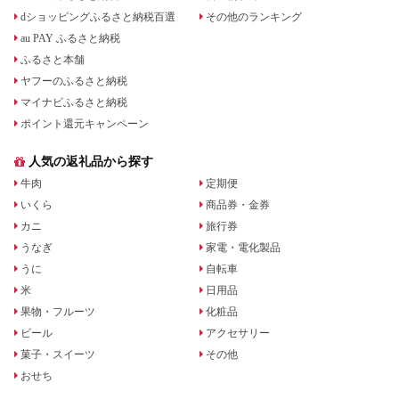
dショッピングふるさと納税百選
その他のランキング
au PAY ふるさと納税
ふるさと本舗
ヤフーのふるさと納税
マイナビふるさと納税
ポイント還元キャンペーン
人気の返礼品から探す
牛肉
定期便
いくら
商品券・金券
カニ
旅行券
うなぎ
家電・電化製品
うに
自転車
米
日用品
果物・フルーツ
化粧品
ビール
アクセサリー
菓子・スイーツ
その他
おせち