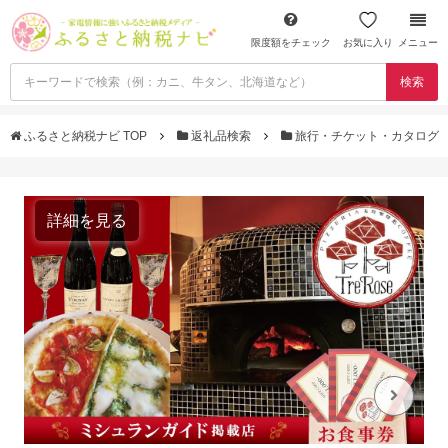
限度額をチェック
お気に入り
メニュー
検索
ふるさと納税ナビ TOP
返礼品検索
旅行・チケット・カタログ
詳細を見る