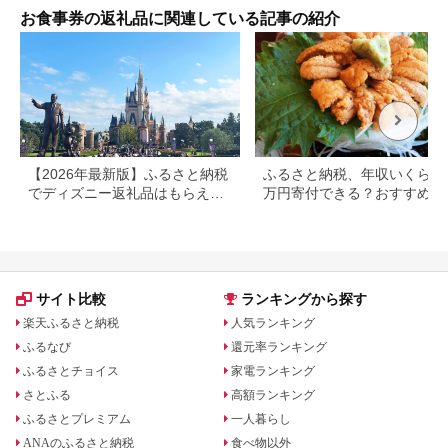
お食事券の返礼品に関連している記事の紹介
【2026年最新版】ふるさと納税
ふるさと納税、年収いくらで3
でディズニー返礼品はもらえ
万円寄付できる？おすすめ返
る？ホテル・チケット・公式グ
品も紹介
ッズを徹底解説
サイト比較
ランキングから探す
楽天ふるさと納税
人気ランキング
ふるなび
還元率ランキング
ふるさとチョイス
家電ランキング
さとふる
高額ランキング
ふるさとプレミアム
一人暮らし
ANAのふるさと納税
食べ物以外