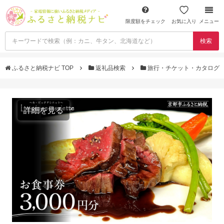
限度額をチェック
お気に入り
メニュー
検索
ふるさと納税ナビ TOP
返礼品検索
旅行・チケット・カタログ
詳細を見る