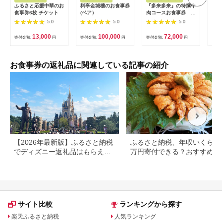
ふるさと応援中華のお
料亭金城樓のお食事券
『多来多来』の特撰牛
【母
食事券6枚 チケット
(ペア）
肉コースお食事券 4
日帰
名様分【1131614】
【0
5.0
5.0
5.0
13,000
100,000
72,000
寄付金額:
円
寄付金額:
円
寄付金額:
円
寄付
お食事券の返礼品に関連している記事の紹介
【2026年最新版】ふるさと納税
ふるさと納税、年収いくらで3
でディズニー返礼品はもらえ
万円寄付できる？おすすめ返
る？ホテル・チケット・公式グ
品も紹介
ッズを徹底解説
サイト比較
ランキングから探す
楽天ふるさと納税
人気ランキング