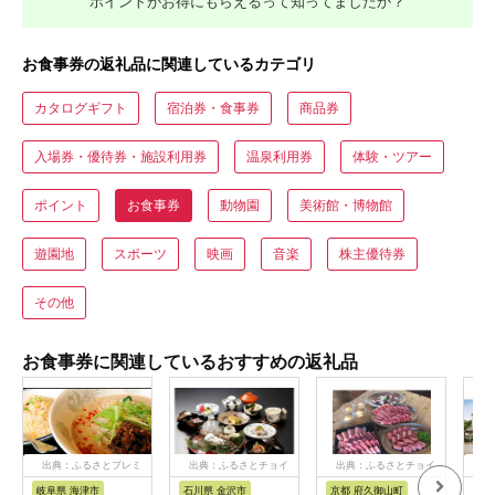
ポイントがお得にもらえるって知ってましたか？
お食事券の返礼品に関連しているカテゴリ
カタログギフト
宿泊券・食事券
商品券
入場券・優待券・施設利用券
温泉利用券
体験・ツアー
ポイント
お食事券
動物園
美術館・博物館
遊園地
スポーツ
映画
音楽
株主優待券
その他
お食事券に関連しているおすすめの返礼品
出典：ふるさとプレミ
出典：ふるさとチョイ
出典：ふるさとチョイ
出
アム
ス
ス
岐阜県 海津市
石川県 金沢市
京都 府久御山町
福