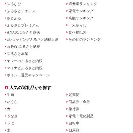
ふるなび
還元率ランキング
ふるさとチョイス
家電ランキング
さとふる
高額ランキング
ふるさとプレミアム
一人暮らし
ANAのふるさと納税
食べ物以外
dショッピングふるさと納税百選
その他のランキング
au PAY ふるさと納税
ふるさと本舗
ヤフーのふるさと納税
マイナビふるさと納税
ポイント還元キャンペーン
人気の返礼品から探す
牛肉
定期便
いくら
商品券・金券
カニ
旅行券
うなぎ
家電・電化製品
うに
自転車
米
日用品