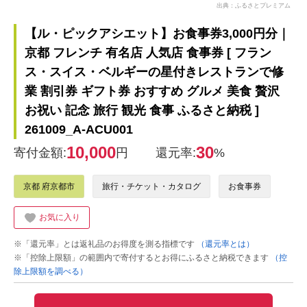
出典：ふるさとプレミアム
【ル・ピックアシエット】お食事券3,000円分｜
京都 フレンチ 有名店 人気店 食事券 [ フラン
ス・スイス・ベルギーの星付きレストランで修
業 割引券 ギフト券 おすすめ グルメ 美食 贅沢
お祝い 記念 旅行 観光 食事 ふるさと納税 ]
261009_A-ACU001
10,000
30
寄付金額:
円
還元率:
%
京都 府京都市
旅行・チケット・カタログ
お食事券
お気に入り
※「還元率」とは返礼品のお得度を測る指標です
（還元率とは）
※「控除上限額」の範囲内で寄付するとお得にふるさと納税できます
（控
除上限額を調べる）